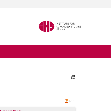
RSS
|
No Grouping