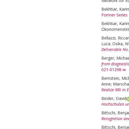
Network for Ec
Bekhtiar, Kari
Former Series
Bekhtiar, Kari
Ökonomenstimm
Bellazzi, Ricca
Luca
;
Osika, W
Deliverable No.
Berger, Michae
from diagnostic
021-01298-w
Bernstein, Mich
Anne
;
Marschal
Realize RRI in E
Binder, David
Hochschulen u
Bittschi, Benj
Recognition an
Bittschi, Benj