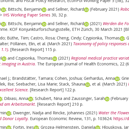
onomic and Fiscal Policy Research, EconPol Working Paper 5 (58), 32
m
;
Bittschi, Benjamin
and
Sellner, Richard
(February 2021)
Robo
>
IHS Working Paper Series
30, 32 p.
m
;
Bittschi, Benjamin
and
Sellner, Richard
(2021)
Werden die Fo
e. KOF Konjunkturforschungsstelle, ETH Zürich, 30 March 2021 [Bl
rdo
;
Büthe, Tiim
;
Castro, Rosa
;
Cheng, Cindy
;
Czypionka, Thomas
;
G
alter
;
Pöllänen, Elin
, et al.
(March 2021)
Taxonomy of policy responses
 1.1).
[Research Report] 115 p.
l
and
Czypionka, Thomas
(2021)
Regional medical practice variat
 imaging in Austria.
The European Journal of Health Economics, 22 (6
ael J.
;
Brandstätter, Tamara
;
Cohen, Joshua
;
Gerhardus, Anna
;
Grie
ek, Ilse
;
Seebacher, Lisa Marie
;
Stack, Shauna
, et al.
(March 2021)
xcellent Science.
[Research Report] 122 p.
;
Dibiasi, Anna
;
Schubert, Nina
and
Zaussinger, Sarah
(February
nd am Arbeitsmarkt.
[Research Report] 210 p.
amin
;
Dwenger, Nadja
and
Rincke, Johannes
(2021)
Water the Flower
d Donor Loyalty.
European Economic Review, 131, p. 103624.
https://
amin
;
Fortin, Ines
;
Grozea-Helmenstein, Daniela
;
Hlouskova, Ja