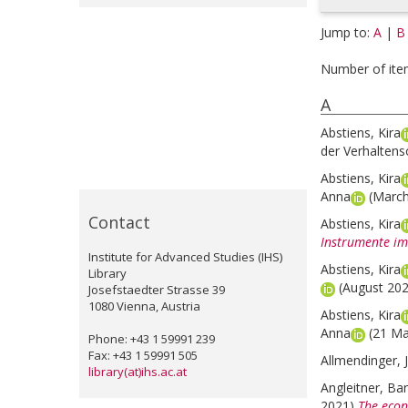
Jump to:
A
|
B
Number of ite
A
Abstiens, Kira
der Verhaltens
Abstiens, Kira
Anna
(Marc
Contact
Abstiens, Kira
Instrumente im
Institute for Advanced Studies (IHS)
Abstiens, Kira
Library
(August 20
Josefstaedter Strasse 39
1080 Vienna, Austria
Abstiens, Kira
Anna
(21 M
Phone: +43 1 59991 239
Fax: +43 1 59991 505
Allmendinger, 
library(at)ihs.ac.at
Angleitner, Ba
2021)
The econ