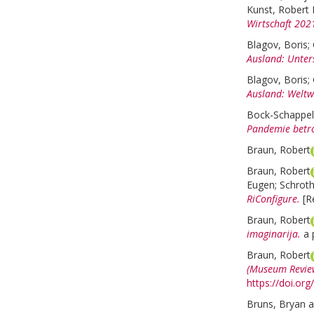
Kunst, Robert 
Wirtschaft 202
Blagov, Boris
;
Ausland: Unter
Blagov, Boris
;
Ausland: Weltwi
Bock-Schappelw
Pandemie betro
Braun, Robert
Braun, Robert
Eugen
;
Schroth
RiConfigure.
[R
Braun, Robert
imaginarija.
a 
Braun, Robert
(Museum Revie
https://doi.o
Bruns, Bryan
a