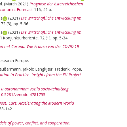
al.
(March 2021)
Prognose der österreichischen
Economic Forecast
116, 49 p.
us
(2021)
Die wirtschaftliche Entwicklung im
72 (3), pp. 5-36.
us
(2021)
Die wirtschaftliche Entwicklung im
 Konjunkturberichte, 72 (1), pp. 5-34.
en mit Corona. Wie Frauen von der COVID-19-
esearch Europe.
äußermann, Jakob
;
Langkjær, Frederik
;
Popa,
tion in Practice. Insights from the EU Project
" u autonomnom vozilu socio-tehničkog
g/10.5281/zenodo.4781755
Most. Cars: Accelerating the Modern World
138-142.
ls of power, conflict, and cooperation.