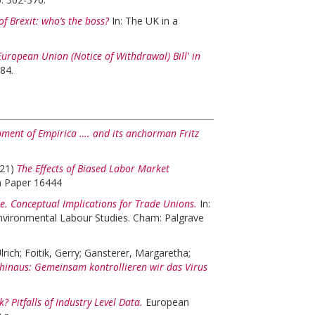
f Brexit: who’s the boss?
In: The UK in a
European Union (Notice of Withdrawal) Bill' in
84.
pment of Empirica …. and its anchorman Fritz
021)
The Effects of Biased Labor Market
n Paper 16444
e. Conceptual Implications for Trade Unions.
In:
vironmental Labour Studies. Cham: Palgrave
Ulrich
;
Foitik, Gerry
;
Gansterer, Margaretha
;
t hinaus: Gemeinsam kontrollieren wir das Virus
? Pitfalls of Industry Level Data.
European