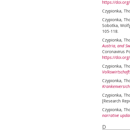
https://doi.or
Czypionka, T
Czypionka, T
Sobotka, Wolf
105-118.
Czypionka, T
Austria, and Sw
Coronavirus Po
https://doi.o
Czypionka, T
Volkswirtschaft
Czypionka, T
Krankenversich
Czypionka, T
[Research Repo
Czypionka, T
narrative upda
D