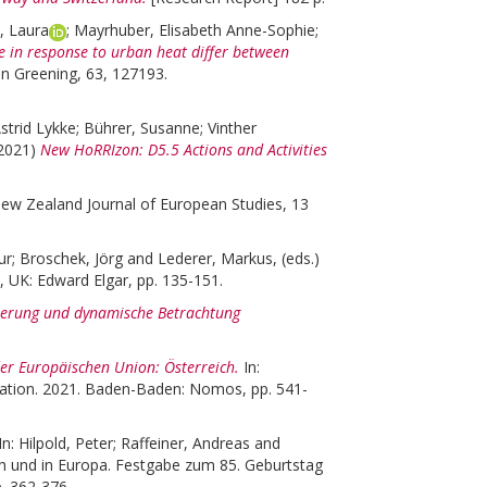
, Laura
;
Mayrhuber, Elisabeth Anne-Sophie
;
e in response to urban heat differ between
n Greening, 63, 127193.
Astrid Lykke
;
Bührer, Susanne
;
Vinther
2021)
New HoRRIzon: D5.5 Actions and Activities
New Zealand Journal of European Studies, 13
ur
;
Broschek, Jörg
and
Lederer, Markus
, (eds.)
 UK: Edward Elgar, pp. 135-151.
izierung und dynamische Betrachtung
der Europäischen Union: Österreich.
In:
ration. 2021. Baden-Baden: Nomos, pp. 541-
In:
Hilpold, Peter
;
Raffeiner, Andreas
and
ich und in Europa. Festgabe zum 85. Geburtstag
. 362-376.