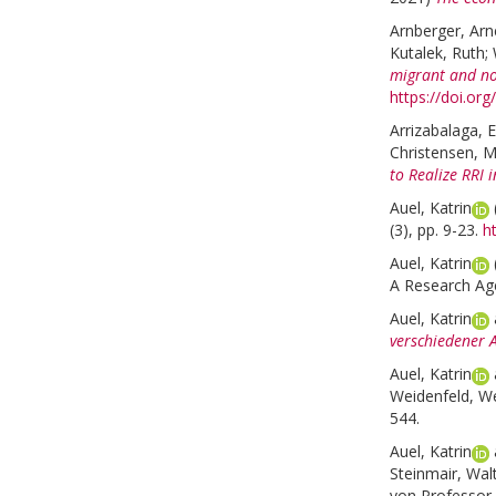
Arnberger, Arn
Kutalek, Ruth
;
migrant and no
https://doi.or
Arrizabalaga, E
Christensen, 
to Realize RRI 
Auel, Katrin
(3), pp. 9-23.
h
Auel, Katrin
A Research Age
Auel, Katrin
verschiedener 
Auel, Katrin
Weidenfeld, W
544.
Auel, Katrin
Steinmair, Wal
von Professor 