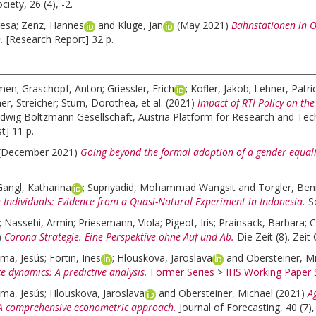
iety, 26 (4), -2.
resa
;
Zenz, Hannes
and
Kluge, Jan
(May 2021)
Bahnstationen in Ö
.
[Research Report] 32 p.
rmen
;
Graschopf, Anton
;
Griessler, Erich
;
Kofler, Jakob
;
Lehner, Patri
her, Streicher
;
Sturn, Dorothea
, et al.
(2021)
Impact of RTI-Policy on the
wig Boltzmann Gesellschaft, Austria Platform for Research and Techn
t] 11 p.
(December 2021)
Going beyond the formal adoption of a gender equalit
Gangl, Katharina
;
Supriyadid, Mohammad Wangsit
and
Torgler, Be
 Individuals: Evidence from a Quasi-Natural Experiment in Indonesia.
S
;
Nassehi, Armin
;
Priesemann, Viola
;
Pigeot, Iris
;
Prainsack, Barbara
;
C
)
Corona-Strategie. Eine Perspektive ohne Auf und Ab.
Die Zeit (8). Zeit
ma, Jesús
;
Fortin, Ines
;
Hlouskova, Jaroslava
and
Obersteiner, M
 dynamics: A predictive analysis.
Former Series
>
IHS Working Paper 
ma, Jesús
;
Hlouskova, Jaroslava
and
Obersteiner, Michael
(2021)
A
A comprehensive econometric approach.
Journal of Forecasting, 40 (7)