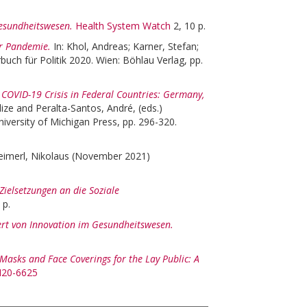
Gesundheitswesen.
Health System Watch
2, 10 p.
er Pandemie.
In:
Khol, Andreas
;
Karner, Stefan
;
buch für Politik 2020. Wien: Böhlau Verlag, pp.
COVID-19 Crisis in Federal Countries: Germany,
ize
and
Peralta-Santos, André
, (eds.)
iversity of Michigan Press, pp. 296-320.
eimerl, Nikolaus
(November 2021)
Zielsetzungen an die Soziale
 p.
rt von Innovation im Gesundheitswesen.
Masks and Face Coverings for the Lay Public: A
/M20-6625