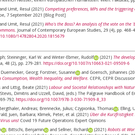
and
Umit, Resul
(2021)
Competing preferences, MPs and the triggering o
pe, 7 September 2021 [Blog Post]
and
Umit, Resul
(2021)
Who's the Boss? An analysis of the vote on the '
Commons.
Journal of Contemporary European Studies, 29 (4), pp. 468-4
rg/10.1080/14782804.2020.1815679
oph
;
Steininger, Karl W.
and
Winter-Ebmer, Rudolf
(2021)
The develo
a, 48 (2), pp. 279-281.
https://doi.org/10.1007/s10663-021-09509-6
;
Duernecker, Georg
;
Forstner, Susanne
and
Goensch, Johannes
(2
n Consumption, Wealth Inequality, and Welfare.
CEPR, CEPR Discussio
s
and
Littig, Beate
(2021)
Labour and Societal Relationships with Natur
Stevis, Dimitris
and
Uzzell, David
, (eds.)
The Palgrave Handbook of En
769-792.
https://doi.org/10.1007/978-3-030-71909-8_33
Bergthaler, Andreas
;
Brennecke, Julius
;
Czypionka, Thomas
;
Elling, 
rald
;
Juen, Barbara
;
Klimek, Peter
, et al.
(2021)
Über die Kurzfristigkei
Virus uns!
Covid 19 Future Operations Expert Opinions
m
;
Bittschi, Benjamin
and
Sellner, Richard
(2021)
Robots at Work