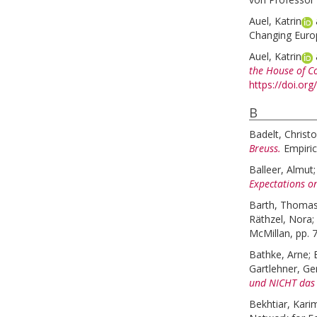
Auel, Katrin
Changing Euro
Auel, Katrin
the House of 
https://doi.o
B
Badelt, Christ
Breuss.
Empiric
Balleer, Almut
Expectations o
Barth, Thoma
Räthzel, Nora
;
McMillan, pp. 
Bathke, Arne
;
Gartlehner, Ge
und NICHT das 
Bekhtiar, Kari