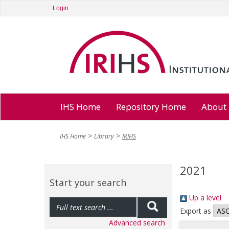
Login
IHS Home
Repository Home
About
IHS Home
Library
IRIHS
2021
Start your search
Up a level
Export as
Advanced search