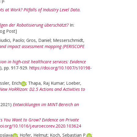
 p.
ts at Work? Pitfalls of Industry Level Data.
lgen der Robotisierung überschätzt?
In:
og Post]
iudici, Paolo
;
Gros, Daniel
;
Messerschmidt,
 and impact assessment mapping (PERISCOPE
ion in high-cost healthcare services: Evidence
), pp. 917-929.
https://doi.org/10.1007/s10198-
ssler, Erich
;
Thapa, Raj Kumar
;
Loeber,
New HoRRIzon: D2.5 Actions and Activities to
 2021)
Entwicklungen im MINT-Bereich an
s You Want to Grow? Evidence on Private
doi.org/10.1016/j.euroecorev.2020.103624
roslava
;
Hofer, Helmut
;
Koch, Sebastian P.
;