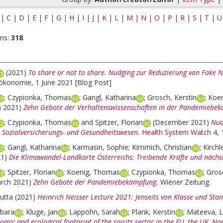
|
C
|
D
|
E
|
F
|
G
|
H
|
I
|
J
|
K
|
L
|
M
|
N
|
O
|
P
|
R
|
S
|
T
|
U
ms:
318
.
(2021)
To share or not to share. Nudging zur Reduzierung von Fake 
ökonomie, 1 June 2021 [Blog Post]
;
Czypionka, Thomas
;
Gangl, Katharina
;
Grosch, Kerstin
;
Koe
h 2021)
Zehn Gebote der Verhaltenswissenschaften in der Pandemiebe
;
Czypionka, Thomas
and
Spitzer, Florian
(December 2021)
Nud
 Sozialversicherungs- und Gesundheitswesen.
Health System Watch
4, 
;
Gangl, Katharina
;
Karmasin, Sophie
;
Kimmich, Christian
;
Kirchl
21)
Die Klimawandel-Landkarte Österreichs: Treibende Kräfte und nächst
;
Spitzer, Florian
;
Koenig, Thomas
;
Czypionka, Thomas
;
Grosc
arch 2021)
Zehn Gebote der Pandemiebekämpfung.
Wiener Zeitung.
Jutta
(2021)
Heinrich Neisser Lecture 2021: Jenseits von Klasse und Sta
rbara
;
Kluge, Jan
;
Lappöhn, Sarah
;
Plank, Kerstin
;
Mateeva, Li
omic and ecological footprint of the spirits sector in the EU, the UK, N