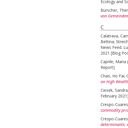
Ecology and Soc
Bürscher, The
von Gemeinden
C
Calatrava, Ca
Bettina
;
Streic
News Feed. Lud
2021 [Blog Pos
Caprile, Maria
Report]
Chan, Ho Fai
;
on High Wealth
Ciesek, Sandra
February 2021
Crespo-Cuares
commodity price
Crespo-Cuares
determinants: 