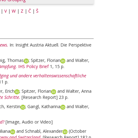
|
V
|
W
|
Z
|
Č
|
Š
News.
In: Insight Austria Aktuell. Die Perspektive
nig, Thomas
;
Spitzer, Florian
and
Walter,
kämpfung.
IHS Policy Brief
1, 15 p.
ging und andere verhaltenswissenschaftliche
11 p.
er, Erich
;
Spitzer, Florian
and
Walter, Anna
e Schritte.
[Research Report] 23 p.
h, Kerstin
;
Gangl, Katharina
and
Walter,
nd?
[Image, Audio or Video]
liana
and
Schnabl, Alexander
(October
orway and Switzerland.
[Research Report] 182 p.