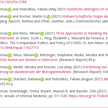
g/10.1002/for.2768
homas
and
Hobodites, Fabian
(May 2021)
Künstliche Intelligenz im 
homas
and
Kocher, Martin G.
(2021)
Volkswirtschaftliche Folgen d
gang
;
Rausch, Bettina
and
Ofner, Günther
, (eds.)
Österreichisches Jahr
homas
and
Reiss, Miriam
(2021)
Three Approaches to Handling the 
itzerland.
In:
Greer, Scott L.
;
King, Elizabeth J.
;
Massard da Fonseca, El
litics: The Comparative Politics and Policy of COVID-19. Ann Arbor: Un
rg/10.3998/mpub.11927713
homas
;
Reiss, Miriam
;
Reitzinger, Stephanie
;
Riedel, Monika
and
H
liche Kosten von Demenz in Österreich.
[Research Report] 89 p.
homas
;
Riedel, Monika
and
Koisser, Lea
(May 2021)
Erarbeitung von 
erung bei Bundesersatz der Beitragseinnahmen.
[Research Report] 104
homas
;
Stacherl, Barbara
and
Hobodites, Fabian
(August 2021)
We
rt] 92 p.
homas
;
Greenhalgh, Trisha
;
Bryant, Manuel B.
and
Bassler, Dirk
(2021)
te.
Annals of Internal Medicine, pp. 511-520.
https://doi.org/10.7326