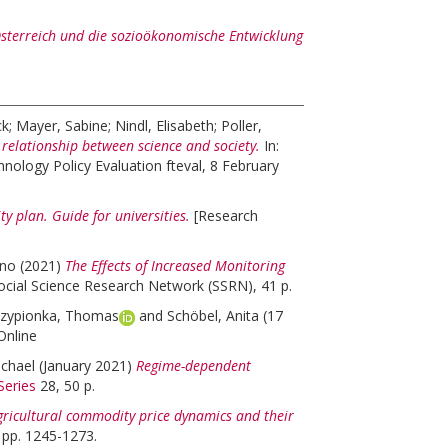
sterreich und die sozioökonomische Entwicklung
ck
;
Mayer, Sabine
;
Nindl, Elisabeth
;
Poller,
 relationship between science and society.
In:
ology Policy Evaluation fteval, 8 February
y plan. Guide for universities.
[Research
nno
(2021)
The Effects of Increased Monitoring
ocial Science Research Network (SSRN), 41 p.
zypionka, Thomas
and
Schöbel, Anita
(17
 Online
ichael
(January 2021)
Regime-dependent
Series
28, 50 p.
gricultural commodity price dynamics and their
, pp. 1245-1273.