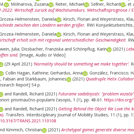
M.
;
Molnarova, Zuzana
;
Reiter, Michael
;
Sellner, Richard
, et 
1-2022: Wirtschaft zurück auf Wachstumskurs.
Wirtschaftsprognose / 
Grozea-Helmenstein, Daniela
;
Kirsch, Florian
and
Weyerstrass, Kla
schiede zwischen den Ländern werden größer.
RWI Konjunkturberichte, 
Grozea-Helmenstein, Daniela
;
Kirsch, Florian
and
Weyerstrass, Kla
rtschaft erholt sich mit regional unterschiedlicher Geschwindigkeit.
RWI
ein, Julia
;
Dissbacher, Franziska
and
Schönpflug, Karin
(2021)
Leb
ffen sind.
[Image, Audio or Video]
(29 April 2021)
‘Normality should be something we make together’.
R
;
Collin Hagan, Kathrine
;
Gerhardus, Anna
;
González, Francisco
;
H
, Fabian
and
Starkbaum, Johannes
(2021)
Quadruple Helix Collabora
esearch Report] 54 p.
and
Randell, Richard
(2021)
Futurame sadašnjosti: "problem vozača
priori: priorinaučno-popularni časopis, 1 (1), pp. 48-61.
https://doi.or
and
Randell, Richard
(2021)
Getting Behind the Object We Love the 
w).
Transfers. Interdisciplinary Journal of Mobility Studies, 11 (1), pp. 
rg/10.3167/TRANS.2021.110108
nd
Kimmich, Christian
(2021)
Archetypal games generate diverse mode