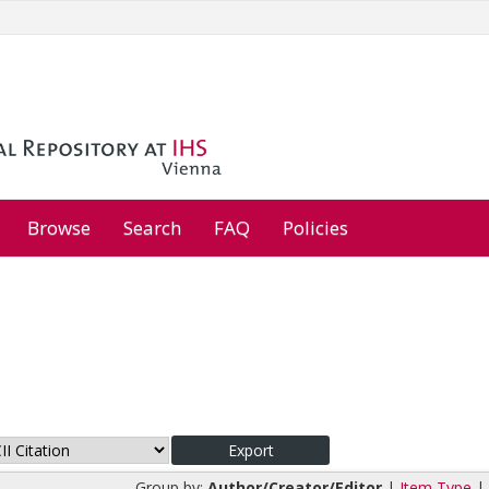
Browse
Search
FAQ
Policies
Group by:
Author/Creator/Editor
|
Item Type