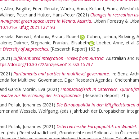
e
;
Allex, Brigitte
;
Eder, Renate
;
Wanka, Anna
;
Kolland, Franz
;
Wiesböck
Wallner, Peter
and
Hutter, Hans-Peter
(2021)
Changes in recreation us
n-migrant green space users in Vienna, Austria.
Urban Forestry & Urba
g/10.1016/j.ufug.2021.127193
zekiela
;
Bierwirt, Antonia
;
Braun, Robert
;
Cohen, Joshua
;
Birkving, 
Malene
;
Daimer, Stephanie
;
Frankus, Elisabeth
;
Loeber, Anne
, et al.
(
in Diversity of Approaches.
[Research Report] 163 p.
(2021)
Differentiated Integration - Views from Austria.
Australian and 
ttps://doi.org/10.30722/anzjes.vol13.iss3.15737
(2021)
Parliaments and parties in multilevel governance.
In:
Benz, Arth
nda for Multilevel Governance. Elgar Research Agendas. Cheltenham,
and
García-Morán, Eva
(2021)
Finanzausgleich in Österreich. Quantif
Ansätze zur Berechnung der Ertragsanteile.
[Research Report] 71 p.
and
Pollak, Johannes
(2021)
Die Europapolitik in den Mitgliedstaaten 
erner
and
Wessels, Wolfgang
, (eds.)
Jahrbuch der Europäischen Integ
and
Pollak, Johannes
(2021)
Österreichische Europapolitik im Wandel.
ter
, (eds.)
Rechtsstaatlichkeit, Grundrechte und Solidarität in Österre
Heinrich Neisser, einem europäischen Humanisten. Wien: Fakultas, pp