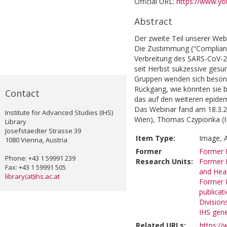
Official URL:
https://www.yo
Abstract
Der zweite Teil unserer We
Die Zustimmung ("Complia
Verbreitung des SARS-CoV-2 
seit Herbst sukzessive ges
Gruppen wenden sich besond
Rückgang, wie könnten sie 
Contact
das auf den weiteren epidem
Das Webinar fand am 18.3.20
Institute for Advanced Studies (IHS)
Wien), Thomas Czypionka (IH
Library
Josefstaedter Strasse 39
Item Type:
Image, A
1080 Vienna, Austria
Former
Former R
Phone: +43 1 59991 239
Research Units:
Former R
Fax: +43 1 59991 505
and Heal
library(at)ihs.ac.at
Former R
publicat
Division
IHS gene
Related URLs:
https:/