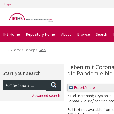
Login
IHS Home
Repository Home
About
Browse
Search
IHS Home
Library
IRIHS
Leben mit Coron
die Pandemie ble
Start your search
Export/share
Advanced search
Kittel, Bernhard
;
Czypionka
Corona. Die Maßnahmen nerv
Full text not available from t