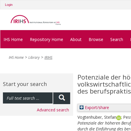
Login
IHS Home
Repository Home
About
Browse
Search
IHS Home
Library
IRIHS
Potenziale der h
volkswirtschaftli
Start your search
des berufsprakti
Export/share
Advanced search
Vogtenhuber, Stefan
;
Pess
Potenziale der höheren Berufs
durch die Einführung des ber