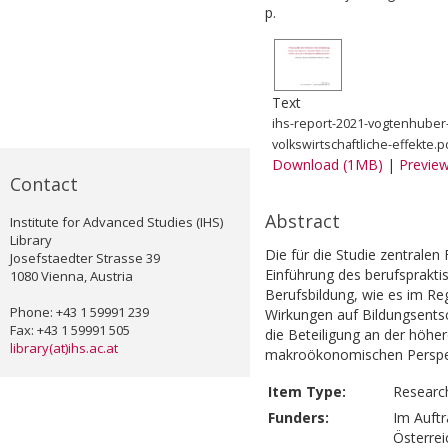
p.
Text
ihs-report-2021-vogtenhuber-
volkswirtschaftliche-effekte.p
Download (1MB)
|
Previe
Contact
Abstract
Institute for Advanced Studies (IHS)
Library
Die für die Studie zentralen
Josefstaedter Strasse 39
Einführung des berufsprakti
1080 Vienna, Austria
Berufsbildung, wie es im Re
Phone: +43 1 59991 239
Wirkungen auf Bildungsents
Fax: +43 1 59991 505
die Beteiligung an der höher
library(at)ihs.ac.at
makroökonomischen Perspek
Item Type:
Researc
Funders:
Im Auft
Österrei