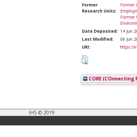
Former
Former R
Research Units:
Employ
Former R
Environ
Date Deposited:
14 Jun 2
Last Modified:
06 Jun 2
URI:
https://i
CORE (COnnecting R
IHS © 2019