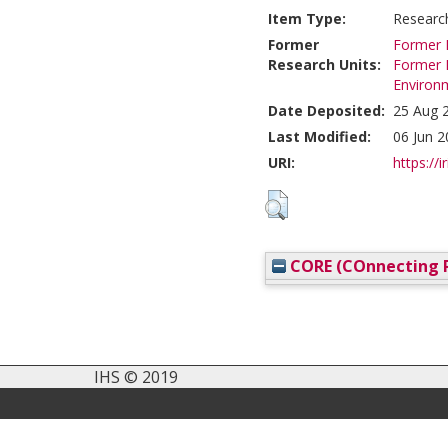
Item Type:
Researc
Former
Former R
Research Units:
Former R
Environ
Date Deposited:
25 Aug 
Last Modified:
06 Jun 2
URI:
https://i
CORE (COnnecting R
IHS © 2019