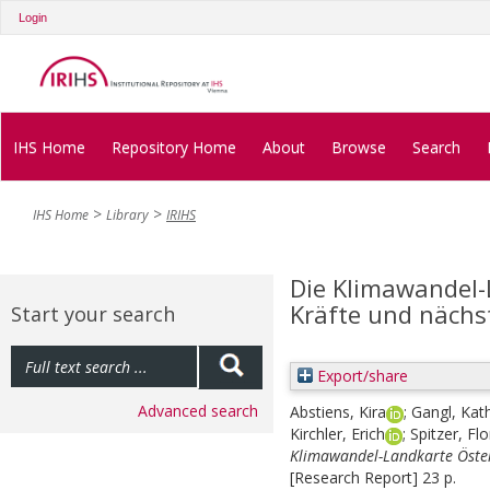
Login
IHS Home
Repository Home
About
Browse
Search
IHS Home
Library
IRIHS
Die Klimawandel-
Kräfte und nächst
Start your search
Export/share
Advanced search
Abstiens, Kira
;
Gangl, Kat
Kirchler, Erich
;
Spitzer, Flo
Klimawandel-Landkarte Österr
[Research Report] 23 p.