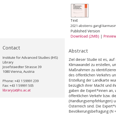
Text
2021-abstiens-gangl-karmasin
Published Version
Download (2MB)
|
Previe
Contact
Abstract
Institute for Advanced Studies (IHS)
Ziel dieser Studie ist es, a
Library
Klimawandel zu erstellen, u
Josefstaedter Strasse 39
Maßnahmen zu identifizieren
1080 Vienna, Austria
des öffentlichen Verkehrs u
Erstellung der Landkarte wu
Phone: +43 1 59991 239
bezüglich ihrer Macht und i
Fax: +43 1 59991 505
library(at)ihs.ac.at
gaben die Expert*innen an,
öffentlichen Verkehr bzw. d
(Handlungsempfehlungen) un
Österreich sind. Die Expert
Bevölkerungsbefragung (N =