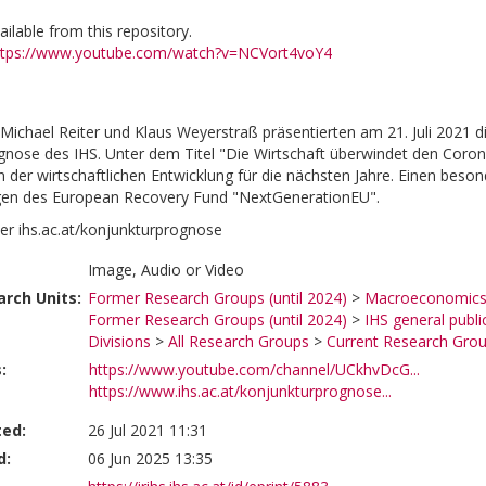
vailable from this repository.
ttps://www.youtube.com/watch?v=NCVort4voY4
Michael Reiter und Klaus Weyerstraß präsentierten am 21. Juli 2021 di
nose des IHS. Unter dem Titel "Die Wirtschaft überwindet den Coron
 der wirtschaftlichen Entwicklung für die nächsten Jahre. Einen bes
gen des European Recovery Fund "NextGenerationEU".
er ihs.ac.at/konjunkturprognose
Image, Audio or Video
rch Units:
Former Research Groups (until 2024)
>
Macroeconomics 
Former Research Groups (until 2024)
>
IHS general publi
Divisions
>
All Research Groups
>
Current Research Gro
:
https://www.youtube.com/channel/UCkhvDcG...
https://www.ihs.ac.at/konjunkturprognose...
ted:
26 Jul 2021 11:31
d:
06 Jun 2025 13:35