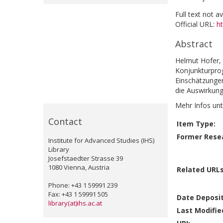
Full text not a
Official URL:
h
Abstract
Helmut Hofer, 
Konjunkturprog
Einschätzungen
die Auswirkun
Mehr Infos unt
Contact
Item Type:
Former Resea
Institute for Advanced Studies (IHS)
Library
Josefstaedter Strasse 39
1080 Vienna, Austria
Related URLs
Phone: +43 1 59991 239
Fax: +43 1 59991 505
Date Deposi
library(at)ihs.ac.at
Last Modifie