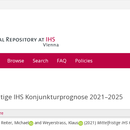
Browse
Search
FAQ
Policies
istige IHS Konjunkturprognose 2021–2025
re
;
Reiter, Michael
and
Weyerstrass, Klaus
(2021)
Mittelfristige IH