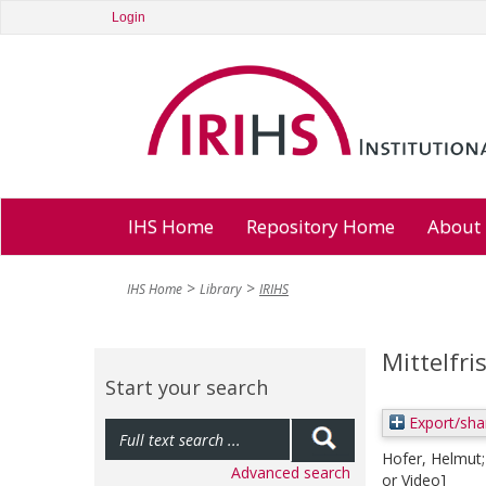
Login
IHS Home
Repository Home
About
IHS Home
Library
IRIHS
Mittelfr
Start your search
Export/sha
Hofer, Helmut
Advanced search
or Video]