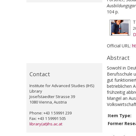
Ausbildungsgar
104 p.
T
2
D
Official URL:
h
Abstract
Sowohl in Deut
Contact
Berufsschule u
gut funktionie
Institute for Advanced Studies (IHS)
betrieblichen 
Library
frühzeitig abb
Josefstaedter Strasse 39
Mangel an Ausb
1080 Vienna, Austria
Volkswirtschaf
Phone: +43 1 59991 239
Item Type:
Fax: +43 1 59991 505
Former Resea
library(at)ihs.ac.at