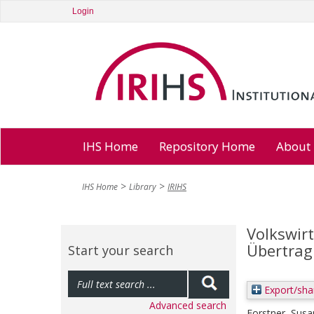
Login
IHS Home
Repository Home
About
IHS Home
Library
IRIHS
Volkswirt
Übertrag
Start your search
Export/sha
Advanced search
Forstner, Sus