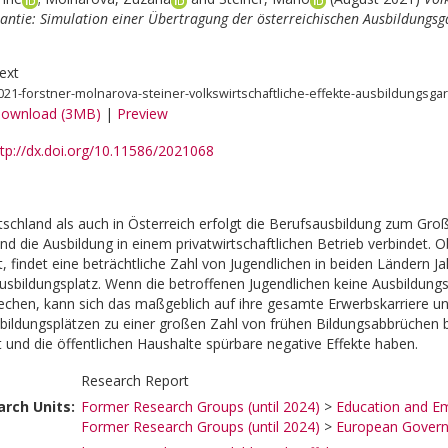
antie: Simulation einer Übertragung der österreichischen Ausbildungsg
ext
021-forstner-molnarova-steiner-volkswirtschaftliche-effekte-ausbildungsgar
ownload (3MB)
|
Preview
ttp://dx.doi.org/10.11586/2021068
schland als auch in Österreich erfolgt die Berufsausbildung zum Gro
nd die Ausbildung in einem privatwirtschaftlichen Betrieb verbindet.
rt, findet eine beträchtliche Zahl von Jugendlichen in beiden Ländern 
Ausbildungsplatz. Wenn die betroffenen Jugendlichen keine Ausbildung
rechen, kann sich das maßgeblich auf ihre gesamte Erwerbskarriere
ildungsplätzen zu einer großen Zahl von frühen Bildungsabbrüchen be
t und die öffentlichen Haushalte spürbare negative Effekte haben.
Research Report
rch Units:
Former Research Groups (until 2024)
>
Education and E
Former Research Groups (until 2024)
>
European Governa