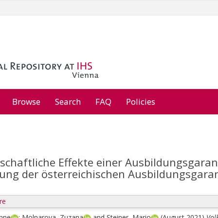
Browse
Search
FAQ
Policies
schaftliche Effekte einer Ausbildungsgaran
ung der österreichischen Ausbildungsgara
re
anne
;
Molnarova, Zuzana
and
Steiner, Mario
(August 2021)
Vol