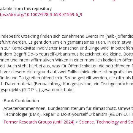
vailable from this repository.
ttps://doi.org/10.1007/978-3-658-31569-6_9
ndebezirk Ottakring finden sich zunehmend Events im (halb-)öffentlic
eführt werden. Es geht dort um ein gemeinsames Tuen, in dem etwa 
n zur Kernaktivität involvierter Menschen und Dinge wird. In betref
dem Begriff Do-it-Yourself-Urbanismus bezeichnet, die kleine, Botto
nnen und ihrem affirmativen Wirken in einer männlich kodierten öffent
siert. Auch steht hierbei aus, was für Öffentlichkeiten die betreffe
ch vor diesem Hintergrund auf zwei Fallbeispiele einer ethnografische
ände und Tätigkeiten öffentlich in Szene gestellt werden, die oftmal
ich Datenmaterial (Beobachtung, Kurzgespräche, ein Tischgespräch u
ngsprojekts (R-DIY-U) gesammelt habe.
Book Contribution
Arbeiterkammer Wien, Bundesministerium für Klimaschutz, Umwelt, 
Technologie (BMK), Repair & Do-it-yourself Urbanism (R&DIY-U, F
Former Research Groups (until 2024)
>
Science, Technology and So