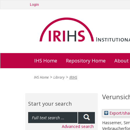
Login
IHS Home
Repository Home
About
IHS Home
Library
IRIHS
Verunsic
Start your search
Export/sha
Hassemer, Si
Advanced search
Verbraucherfor