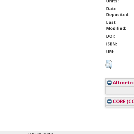
Units:
Date
Deposited:
Last
Modified:
DOI:
ISBN:
URI:
Altmetri
CORE (CO