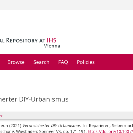
Browse
Search
FAQ
Policies
herter DIY-Urbanismus
re
meon
(2021)
Verunsicherter DIY-Urbanismus.
In:
Reparieren, Selbermach
schung. Wiesbaden: Springer VS, pp. 171-191.
https://doi.org/10.100