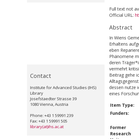
Full text not a
Official URL:
h
Abstract
In Wiens Gemei
Erhaltens aufg
eben Repariere
Phänomene mit 
deren Träger*i
vermehrt kriti
Contact
Beitrag gehe i
Alltagsgegenst
dessen nutze 
Institute for Advanced Studies (IHS)
Library
eines Forschu
Josefstaedter Strasse 39
1080 Vienna, Austria
Item Type:
Funders:
Phone: +43 1 59991 239
Fax: +43 1 59991 505
library(at)ihs.ac.at
Former
Research