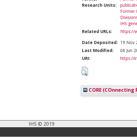
Research Units:
publicat
Former R
Division
IHS gene
Related URLs:
https:/
Date Deposited:
19 Nov 
Last Modified:
06 Jun 2
URI:
https://i
CORE (COnnecting R
IHS © 2019