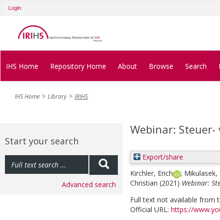
Login
IHS Home
Repository Home
About
Browse
Search
IHS Home
Library
IRIHS
Webinar: Steuer- 
Start your search
Export/share
Kirchler, Erich
;
Mikulasek,
Christian
(2021)
Webinar: Ste
Advanced search
Full text not available from t
Official URL:
https://www.y