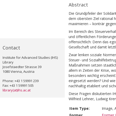
Abstract
Die Grundpfeiler der Solidar
dem obersten Ziel rational 
maximieren – konträr gegen
Im Bereich des Steuerverha
und öffentlichen Förderunge
offensichtlich: Denn das ego
Contact
Gesellschaft und damit letzt
Zwar lenken soziale Normen 
Institute for Advanced Studies (IHS)
Steuer- und Sozialhilfebetr
Library
Maßnahmen setzen staatlich
Josefstaedter Strasse 39
allem in Zeiten der Krise, w
1080 Vienna, Austria
besonders wichtig erscheint
eingesetzt werden? Und wie
Phone: +43 1 59991 239
Fax: +43 1 59991 505
nachhaltig etabliert und sic
library(at)ihs.ac.at
Diese Fragen diskutierten IH
Wilfried Lehner, Ludwig Kr
Item Type:
Image, A
Former
Former R