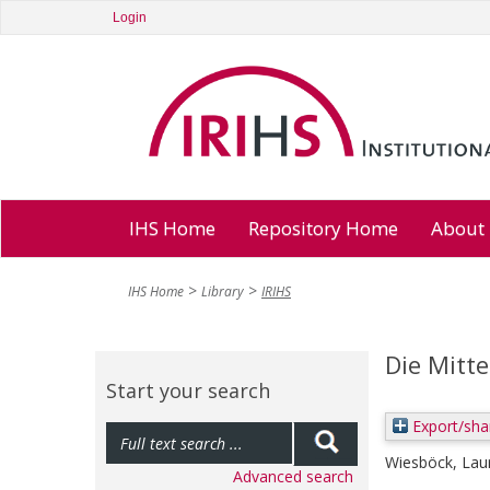
Login
IHS Home
Repository Home
About
IHS Home
Library
IRIHS
Die Mitt
Start your search
Export/sha
Wiesböck, Lau
Advanced search