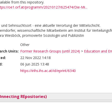
vailable from this repository.
ttps://oe1.orf.at/programm/20210127/625474/Die-Mi...
 und Sehnsuchtsort - eine aktuelle Verortung der Mittelschicht.
erndorfer, wissenschaftliche Mitarbeiterin am Institut für Verteilungs
ra Wiesböck, promovierte Soziologin und Publizistin
Other
rch Units:
Former Research Groups (until 2024)
>
Education and E
ted:
22 Nov 2022 14:18
d:
06 Jun 2025 13:48
https://irihs.ihs.ac.at/id/eprint/6340
nnecting REpositories)