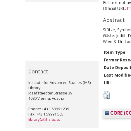
Full text not a
Official URL:
h
Abstract
Stütze, Symbol
Gäste: Judith D
Wien & Dr. Lau
Item Type:
Former Resea
Date Deposi
Contact
Last Modifie
Institute for Advanced Studies (IHS)
URI:
Library
Josefstaedter Strasse 39
1080 Vienna, Austria
Phone: +43 1 59991 239
CORE (CO
Fax: +43 1 59991 505
library(at)ihs.ac.at