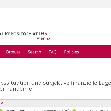
Browse
Search
FAQ
Policies
bssituation und subjektive finanzielle Lag
der Pandemie
re
;
Siegert, Christina
and
Vogtenhuber, Stefan
(2021)
Die Erwerbssit