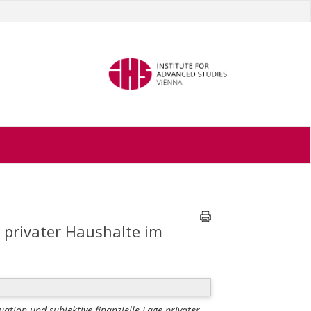
e privater Haushalte im
uation und subjektive finanzielle Lage privater