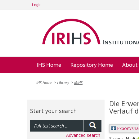
Login
IHS Home
Repository Home
About
IHS Home
Library
IRIHS
Die Erwer
Verlauf 
Start your search
Export/sha
Advanced search
Steiber, Nadia