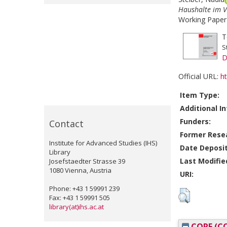
Haushalte im V
Working Paper-
T
S
D
Official URL:
h
Item Type:
Additional In
Funders:
Contact
Former Resea
Institute for Advanced Studies (IHS)
Date Deposi
Library
Last Modifie
Josefstaedter Strasse 39
1080 Vienna, Austria
URI:
Phone: +43 1 59991 239
Fax: +43 1 59991 505
library(at)ihs.ac.at
CORE (CO