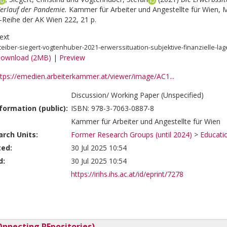
erlauf der Pandemie.
Kammer für Arbeiter und Angestellte für Wien, Ma
Reihe der AK Wien 222, 21 p.
ext
teiber-siegert-vogtenhuber-2021-erwerssituation-subjektive-finanzielle-la
ownload (2MB)
|
Preview
ttps://emedien.arbeiterkammer.at/viewer/image/AC1...
Discussion/ Working Paper (Unspecified)
formation (public):
ISBN: 978-3-7063-0887-8
Kammer für Arbeiter und Angestellte für Wien
rch Units:
Former Research Groups (until 2024)
>
Educati
ted:
30 Jul 2025 10:54
d:
30 Jul 2025 10:54
https://irihs.ihs.ac.at/id/eprint/7278
nnecting REpositories)