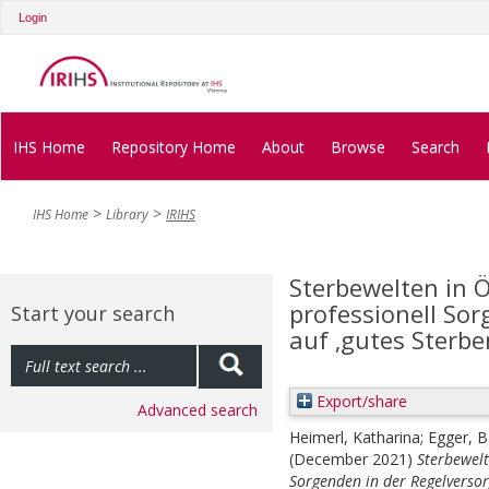
Login
IHS Home
Repository Home
About
Browse
Search
IHS Home
Library
IRIHS
Sterbewelten in Ös
professionell So
Start your search
auf ‚gutes Sterbe
Export/share
Advanced search
Heimerl, Katharina
;
Egger, B
(December 2021)
Sterbewelt
Sorgenden in der Regelversor