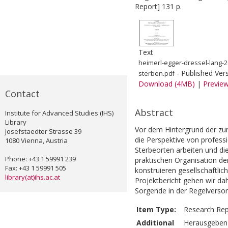
Report] 131 p.
Text
heimerl-egger-dressel-lang-
- Published Ver
sterben.pdf
Download (4MB)
|
Previe
Contact
Abstract
Institute for Advanced Studies (IHS)
Library
Vor dem Hintergrund der zu
Josefstaedter Strasse 39
die Perspektive von profess
1080 Vienna, Austria
Sterbeorten arbeiten und die
Phone: +43 1 59991 239
praktischen Organisation d
Fax: +43 1 59991 505
konstruieren gesellschaftlic
library(at)ihs.ac.at
Projektbericht gehen wir da
Sorgende in der Regelversor
Item Type:
Research Rep
Additional
Herausgeben v