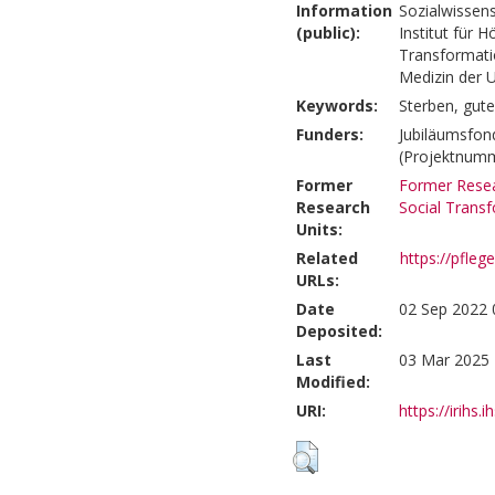
Information
Sozialwissens
(public):
Institut für 
Transformatio
Medizin der U
Keywords:
Sterben, gut
Funders:
Jubiläumsfon
(Projektnumm
Former
Former Resea
Research
Social Trans
Units:
Related
https://pflege
URLs:
Date
02 Sep 2022 
Deposited:
Last
03 Mar 2025 
Modified:
URI:
https://irihs.