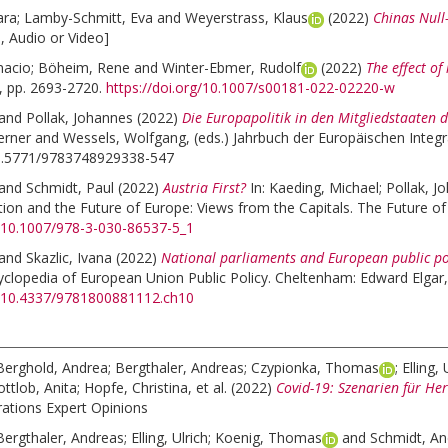
ara
;
Lamby-Schmitt, Eva
and
Weyerstrass, Klaus
(2022)
Chinas Null-
, Audio or Video]
nacio
;
Böheim, Rene
and
Winter-Ebmer, Rudolf
(2022)
The effect of
, pp. 2693-2720.
https://doi.org/10.1007/s00181-022-02220-w
and
Pollak, Johannes
(2022)
Die Europapolitik in den Mitgliedstaaten 
erner
and
Wessels, Wolfgang
, (eds.)
Jahrbuch der Europäischen Integ
10.5771/9783748929338-547
and
Schmidt, Paul
(2022)
Austria First?
In:
Kaeding, Michael
;
Pollak, J
ction and the Future of Europe: Views from the Capitals. The Future of
g/10.1007/978-3-030-86537-5_1
and
Skazlic, Ivana
(2022)
National parliaments and European public pol
yclopedia of European Union Public Policy. Cheltenham: Edward Elgar,
rg/10.4337/9781800881112.ch10
Berghold, Andrea
;
Bergthaler, Andreas
;
Czypionka, Thomas
;
Elling, 
ttlob, Anita
;
Hopfe, Christina
, et al.
(2022)
Covid-19: Szenarien für He
ations Expert Opinions
Bergthaler, Andreas
;
Elling, Ulrich
;
Koenig, Thomas
and
Schmidt, An