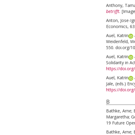
Anthony, Tam
betrifft.
[Image
Anton, Jose-Ig
Economics, 63
Auel, Katrin
Weidenfeld, W
550. doi.org/
Auel, Katrin
Solidarity in A
https://doi.or
Auel, Katrin
Jale
, (eds.)
Enc
https://doi.o
B
Bathke, Arne
;
Margaretha
;
Go
19 Future Oper
Bathke, Arne
;