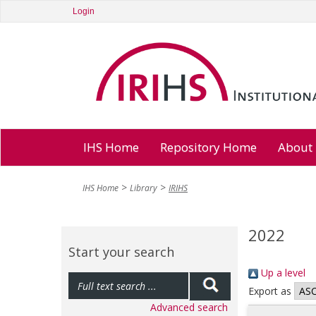
Login
IHS Home
Repository Home
About
IHS Home
Library
IRIHS
2022
Start your search
Up a level
Export as
Advanced search