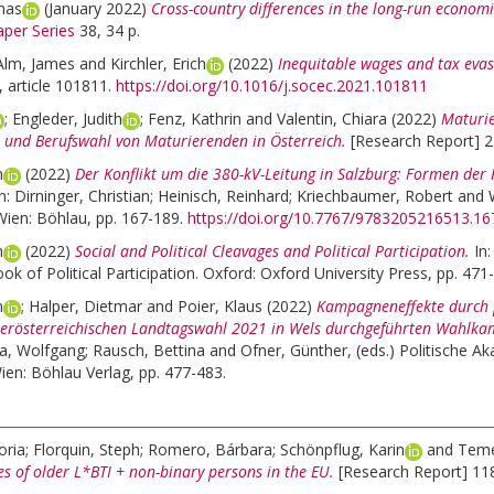
mas
(January 2022)
Cross-country differences in the long-run economic
per Series
38, 34 p.
Alm, James
and
Kirchler, Erich
(2022)
Inequitable wages and tax evas
 article 101811.
https://doi.org/10.1016/j.socec.2021.101811
;
Engleder, Judith
;
Fenz, Kathrin
and
Valentin, Chiara
(2022)
Maturie
- und Berufswahl von Maturierenden in Österreich.
[Research Report] 2
n
(2022)
Der Konflikt um die 380-kV-Leitung in Salzburg: Formen der 
In:
Dirninger, Christian
;
Heinisch, Reinhard
;
Kriechbaumer, Robert
and
. Wien: Böhlau, pp. 167-189.
https://doi.org/10.7767/9783205216513.16
n
(2022)
Social and Political Cleavages and Political Participation.
In
k of Political Participation. Oxford: Oxford University Press, pp. 471
n
;
Halper, Dietmar
and
Poier, Klaus
(2022)
Kampagneneffekte durch p
rösterreichischen Landtagswahl 2021 in Wels durchgeführten Wahlka
a, Wolfgang
;
Rausch, Bettina
and
Ofner, Günther
, (eds.)
Politische Ak
Wien: Böhlau Verlag, pp. 477-483.
oria
;
Florquin, Steph
;
Romero, Bárbara
;
Schönpflug, Karin
and
Temel
es of older L*BTI + non-binary persons in the EU.
[Research Report] 118