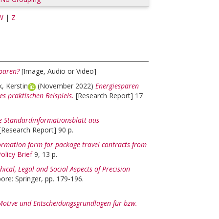
W
|
Z
sparen?
[Image, Audio or Video]
k, Kerstin
(November 2022)
Energiesparen
 praktischen Beispiels.
[Research Report] 17
e-Standardinformationsblatt aus
[Research Report] 90 p.
ormation form for package travel contracts from
olicy Brief
9, 13 p.
thical, Legal and Social Aspects of Precision
pore: Springer, pp. 179-196.
Motive und Entscheidungsgrundlagen für bzw.