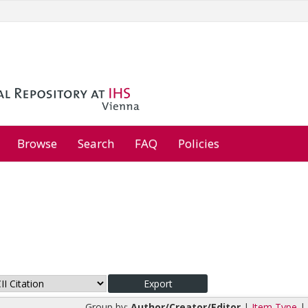
Browse
Search
FAQ
Policies
Group by:
Author/Creator/Editor
|
Item Type