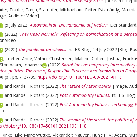
ng aus Daten der Studierenden-Sozialerhebung 2019.
[Research Repor
nder
;
Traxler, Tanja
;
Stampfer, Michael
and
Reiter-Pázmándy, Matthia
age, Audio or Video]
(5 July 2022)
Automobilität: Die Pandemie auf Rädern.
Der Standard
(2022)
"The? New? Normal?" Reflecting on normalization as a perpetu
or Video]
(2022)
The pandemic on wheels.
In: IHS Blog, 14 July 2022 [Blog Pos
;
Loeber, Anne
;
Vinther Christensen, Malene
;
Cohen, Joshua
;
Frankus
Starkbaum, Johannes
(2022)
Social labs as temporary intermediary
ive policies. The case of Responsible Research and Innovation in Europ
30 (6), pp. 713-739.
https://doi.org/10.1108/TLO-09-2021-0118
and
Randell, Richard
(2022)
The Future of Automobility.
[Image, Aud
and
Randell, Richard
(2022)
Post-Automobility Futures.
In: IHS Blog
and
Randell, Richard
(2022)
Post-Automobility Futures. Technology, 
 p.
and
Randell, Richard
(2022)
The vermin of the street: the politics of
ps://doi.org/10.1080/17450101.2021.1981118
;
Rinke, Eike Mark
;
Wuttke, Alexander
;
Nguyen, Hung H. V.
;
Adem, Mu