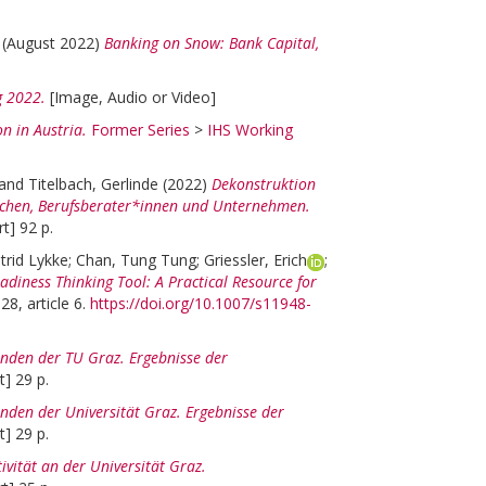
(August 2022)
Banking on Snow: Bank Capital,
g 2022.
[Image, Audio or Video]
n in Austria.
Former Series
>
IHS Working
and
Titelbach, Gerlinde
(2022)
Dekonstruktion
dlichen, Berufsberater*innen und Unternehmen.
t] 92 p.
strid Lykke
;
Chan, Tung Tung
;
Griessler, Erich
;
adiness Thinking Tool: A Practical Resource for
28, article 6.
https://doi.org/10.1007/s11948-
renden der TU Graz. Ergebnisse der
] 29 p.
enden der Universität Graz. Ergebnisse der
] 29 p.
ivität an der Universität Graz.