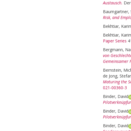
Austausch.
Der
Baumgartner,
Risk, and Empl
Bekhtiar, Kari
Bekhtiar, Kari
Paper Series
41
Bergmann, Na
von Geschlechte
Gemeinsamer Fo
Bernstein, Mich
de Jong, Stefa
Maturing the So
021-00360-3
Binder, David
Pilotverknüpfu
Binder, David
Pilotverknüpfu
Binder, David