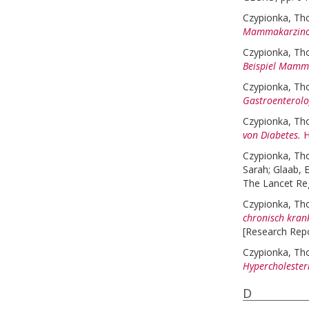
Czypionka, T
Mammakarzin
Czypionka, T
Beispiel Mamm
Czypionka, T
Gastroenterolo
Czypionka, T
von Diabetes.
H
Czypionka, T
Sarah
;
Glaab, 
The Lancet Reg
Czypionka, T
chronisch kran
[Research Repo
Czypionka, T
Hypercholester
D