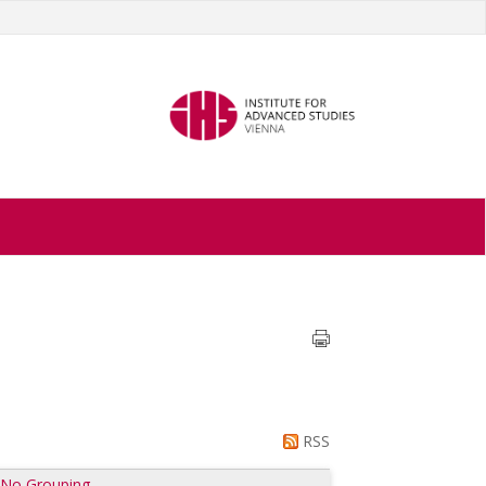
RSS
|
No Grouping