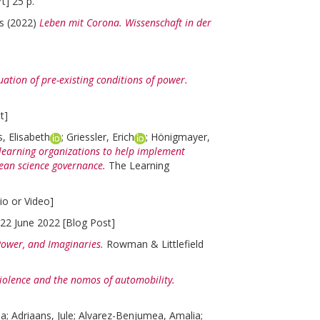
t] 25 p.
s
(2022)
Leben mit Corona. Wissenschaft in der
.
ation of pre-existing conditions of power.
t]
, Elisabeth
;
Griessler, Erich
;
Hönigmayer,
 learning organizations to help implement
ean science governance.
The Learning
io or Video]
, 22 June 2022 [Blog Post]
Power, and Imaginaries.
Rowman & Littlefield
 violence and the nomos of automobility.
na
;
Adriaans, Jule
;
Alvarez-Benjumea, Amalia
;