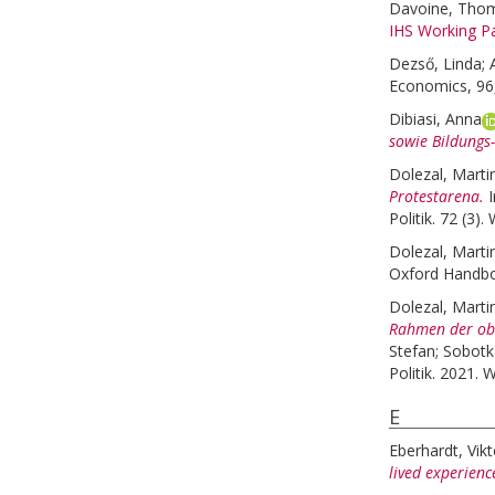
Davoine, Tho
IHS Working Pa
Dezső, Linda
;
Economics, 96,
Dibiasi, Anna
sowie Bildungs
Dolezal, Marti
Protestarena.
Politik. 72 (3)
Dolezal, Marti
Oxford Handboo
Dolezal, Marti
Rahmen der obe
Stefan
;
Sobotk
Politik. 2021. 
E
Eberhardt, Vikt
lived experienc