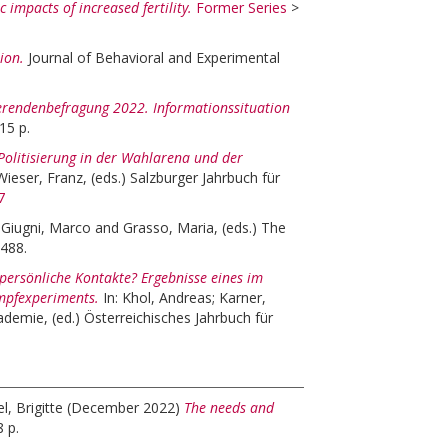
 impacts of increased fertility.
Former Series
>
ion.
Journal of Behavioral and Experimental
rendenbefragung 2022. Informationssituation
15 p.
Politisierung in der Wahlarena und der
Wieser, Franz
, (eds.)
Salzburger Jahrbuch für
7
:
Giugni, Marco
and
Grasso, Maria
, (eds.)
The
-488.
ersönliche Kontakte? Ergebnisse eines im
mpfexperiments.
In:
Khol, Andreas
;
Karner,
ademie, (ed.) Österreichisches Jahrbuch für
, Brigitte
(December 2022)
The needs and
 p.