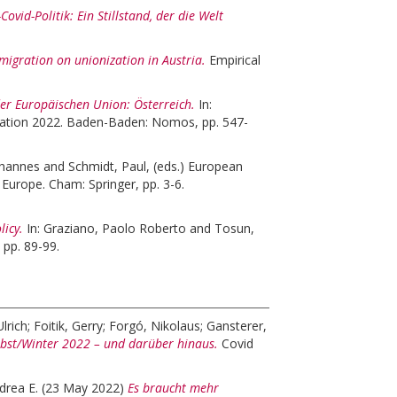
Covid-Politik: Ein Stillstand, der die Welt
 migration on unionization in Austria.
Empirical
der Europäischen Union: Österreich.
In:
ration 2022. Baden-Baden: Nomos, pp. 547-
ohannes
and
Schmidt, Paul
, (eds.)
European
 Europe. Cham: Springer, pp. 3-6.
icy.
In:
Graziano, Paolo Roberto
and
Tosun,
 pp. 89-99.
Ulrich
;
Foitik, Gerry
;
Forgó, Nikolaus
;
Gansterer,
rbst/Winter 2022 – und darüber hinaus.
Covid
drea E.
(23 May 2022)
Es braucht mehr