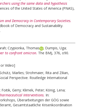
rchers using the same data and hypothesis
ences of the United States of America (PNAS),
sm and Democracy in Contemporary Societies.
book of Democracy and Sustainability.
.
arah
;
Czypionka, Thomas
;
Dumpis, Uga
;
er to confront omicron.
The BMJ, 376, o90.
 or Video]
Schütz, Marlies
;
Strohmaier, Rita
and
Zilian,
ial Perspective. Routledge International
;
Foitik, Gerry
;
Klimek, Peter
;
König, Lena
;
harmaceutical Interventions.
In:
nworkshops, Überarbeitungen der GÖG sowie
eramt, Gesamtstaatliche Krisenkoordination