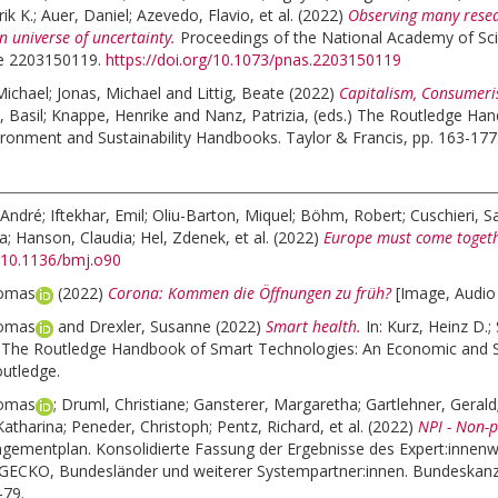
ik K.
;
Auer, Daniel
;
Azevedo, Flavio
, et al.
(2022)
Observing many resea
n universe of uncertainty.
Proceedings of the National Academy of Sci
cle 2203150119.
https://doi.org/10.1073/pnas.2203150119
Michael
;
Jonas, Michael
and
Littig, Beate
(2022)
Capitalism, Consumeri
 Basil
;
Knappe, Henrike
and
Nanz, Patrizia
, (eds.)
The Routledge Hand
ronment and Sustainability Handbooks. Taylor & Francis, pp. 163-177
 André
;
Iftekhar, Emil
;
Oliu-Barton, Miquel
;
Böhm, Robert
;
Cuschieri, S
ia
;
Hanson, Claudia
;
Hel, Zdenek
, et al.
(2022)
Europe must come togeth
g/10.1136/bmj.o90
homas
(2022)
Corona: Kommen die Öffnungen zu früh?
[Image, Audio
homas
and
Drexler, Susanne
(2022)
Smart health.
In:
Kurz, Heinz D.
;
)
The Routledge Handbook of Smart Technologies: An Economic and Soc
utledge.
homas
;
Druml, Christiane
;
Gansterer, Margaretha
;
Gartlehner, Gerald
Katharina
;
Peneder, Christoph
;
Pentz, Richard
, et al.
(2022)
NPI - Non-p
gementplan. Konsolidierte Fassung der Ergebnisse des Expert:inne
ECKO, Bundesländer und weiterer Systempartner:innen. Bundeskanzl
-79.