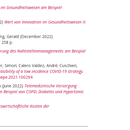
n im Gesundheitswesen am Beispiel
2)
Wert von Innovation im Gesundheitswesen II:
ing, Gerald
(December 2022)
 258 p.
erung des Nahtstellenmanagements am Beispiel
r, Simon
;
Calero Valdez, André
;
Cuschieri,
easibility of a low incidence COVID-19 strategy.
lanepe.2021.100294
h
(June 2022)
Telemedizinische Versorgung
 Beispiel von COPD, Diabetes und Hypertonie.
kswirtschaftliche Kosten der