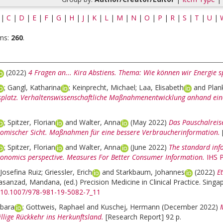
|
C
|
D
|
E
|
F
|
G
|
H
|
J
|
K
|
L
|
M
|
N
|
O
|
P
|
R
|
S
|
T
|
U
|
ms:
260
.
(2022)
4 Fragen an... Kira Abstiens. Thema: Wie können wir Energie 
;
Gangl, Katharina
;
Keinprecht, Michael
;
Laa, Elisabeth
and
Plan
platz. Verhaltenswissenschaftliche Maßnahmenentwicklung anhand eines
;
Spitzer, Florian
and
Walter, Anna
(May 2022)
Das Pauschalreis
omischer Sicht. Maßnahmen für eine bessere Verbraucherinformation.
;
Spitzer, Florian
and
Walter, Anna
(June 2022)
The standard inf
conomics perspective. Measures For Better Consumer Information.
IHS P
Josefina Ruiz
;
Griessler, Erich
and
Starkbaum, Johannes
(2022)
E
asanzad, Mandana
, (ed.)
Precision Medicine in Clinical Practice. Singa
g/10.1007/978-981-19-5082-7_11
rbara
;
Gottweis, Raphael
and
Kuschej, Hermann
(December 2022)
illige Rückkehr ins Herkunftsland.
[Research Report] 92 p.