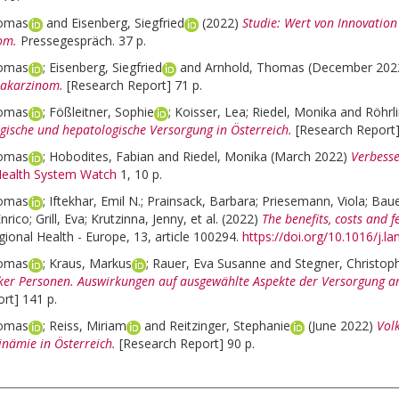
homas
and
Eisenberg, Siegfried
(2022)
Studie: Wert von Innovatio
om.
Pressegespräch. 37 p.
homas
;
Eisenberg, Siegfried
and
Arnhold, Thomas
(December 202
akarzinom.
[Research Report] 71 p.
homas
;
Fößleitner, Sophie
;
Koisser, Lea
;
Riedel, Monika
and
Röhrl
gische und hepatologische Versorgung in Österreich.
[Research Report]
homas
;
Hobodites, Fabian
and
Riedel, Monika
(March 2022)
Verbess
ealth System Watch
1, 10 p.
homas
;
Iftekhar, Emil N.
;
Prainsack, Barbara
;
Priesemann, Viola
;
Baue
Enrico
;
Grill, Eva
;
Krutzinna, Jenny
, et al.
(2022)
The benefits, costs and f
ional Health - Europe, 13, article 100294.
https://doi.org/10.1016/j.
homas
;
Kraus, Markus
;
Rauer, Eva Susanne
and
Stegner, Christop
ker Personen. Auswirkungen auf ausgewählte Aspekte der Versorgung am
rt] 141 p.
homas
;
Reiss, Miriam
and
Reitzinger, Stephanie
(June 2022)
Vol
inämie in Österreich.
[Research Report] 90 p.