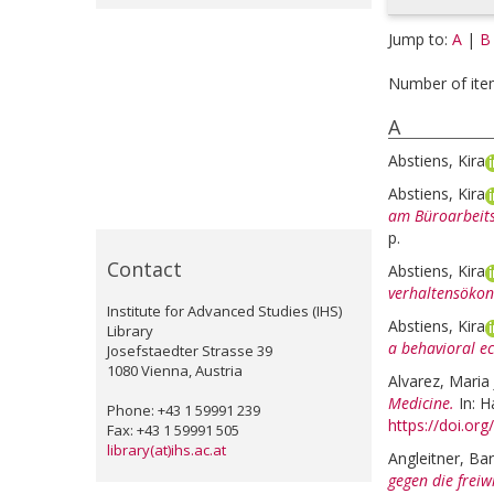
Jump to:
A
|
B
Number of ite
A
Abstiens, Kira
Abstiens, Kira
am Büroarbeits
p.
Contact
Abstiens, Kira
verhaltensökon
Institute for Advanced Studies (IHS)
Abstiens, Kira
Library
a behavioral e
Josefstaedter Strasse 39
1080 Vienna, Austria
Alvarez, Maria 
Medicine.
In:
H
Phone: +43 1 59991 239
https://doi.or
Fax: +43 1 59991 505
library(at)ihs.ac.at
Angleitner, Ba
gegen die freiw