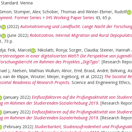
 Standard. Vienna
 Simon
;
Stomper, Alex
;
Schober, Thomas
and
Winter-Ebmer, Rudolf
oyment.
Former Series
>
IHS Working Paper Series
43, 65 p.
m
(2022)
Automatisierung und Landflucht. Lange Nacht der Forschun
m
(June 2022)
Robotization, Internal Migration and Rural Depopulatio
, 73 p.
dja
;
Fink, Marcel
;
Nikolatti, Ronja
;
Sorger, Claudia
;
Steiner, Hannah
rstereotypen in einer digitalisierten Welt?! Die Perspektive von Jugen
rschungsbericht im Rahmen des Projektes „DigiTyps“.
[Research Repor
ael J.
;
Nielsen, Mathias Wullum
;
Alnor, Emil
;
Brasil, André
;
Birkving, A
n
;
van de Klippe, Wouter
;
Meijer, Ingeborg
, et al.
(2022)
The Societal Re
cietal Readiness of Research Projects.
Science and Engineering Ethics, 
(January 2022)
Einflussfaktoren auf die Prüfungsaktivität von Studie
ng im Rahmen der Studierenden-Sozialerhebung 2019.
[Research Report
(January 2022)
Einflussfaktoren auf die Prüfungsaktivität von Studier
ng im Rahmen der Studierenden-Sozialerhebung 2019.
[Research Report
(February 2022)
Studierbarkeit, Studienzufriedenheit und Prüfungsakt