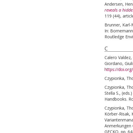
Andersen, Henr
reveals a hidde
119 (44), arti
Brunner, Karl-
In:
Bornemann,
Routledge Envi
C
Calero Valdez,
Giordano, Giul
https://doi.or
Czypionka, T
Czypionka, T
Stella S.
, (eds.
Handbooks. Ro
Czypionka, T
Körber-Risak, 
Variantenmana
Anmerkungen G
GECKO, pp. 64