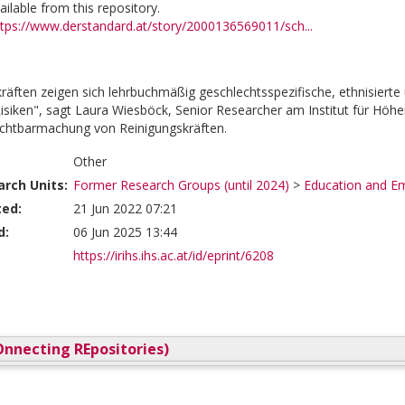
vailable from this repository.
ttps://www.derstandard.at/story/2000136569011/sch...
räften zeigen sich lehrbuchmäßig geschlechtsspezifische, ethnisierte
siken", sagt Laura Wiesböck, Senior Researcher am Institut für Höhe
ichtbarmachung von Reinigungskräften.
Other
rch Units:
Former Research Groups (until 2024)
>
Education and E
ted:
21 Jun 2022 07:21
d:
06 Jun 2025 13:44
https://irihs.ihs.ac.at/id/eprint/6208
nnecting REpositories)