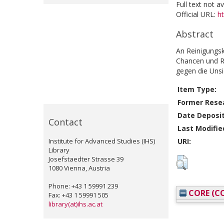
Full text not a
Official URL:
h
Abstract
An Reinigungsk
Chancen und Ri
gegen die Uns
Item Type:
Former Resea
Date Deposi
Contact
Last Modifie
Institute for Advanced Studies (IHS)
URI:
Library
Josefstaedter Strasse 39
1080 Vienna, Austria
Phone: +43 1 59991 239
CORE (CO
Fax: +43 1 59991 505
library(at)ihs.ac.at