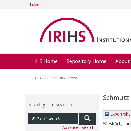
Login
IHS Home
Repository Home
About
IHS Home
Library
IRIHS
Schmutzi
Start your search
Export/sha
Wiesböck, Lau
Advanced search