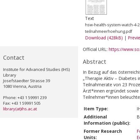
Text
hsw-health-system-watch-4-
teilnahmeerhoehung.pdf
Download (428kB)
|
Previ
Official URL:
https://www.soz
Contact
Abstract
Institute for Advanced Studies (IHS)
In Bezug auf das österrei
Library
„Therapie Aktiv – Diabetes i
Josefstaedter Strasse 39
Teilnahmerate von 23 Proze
1080 Vienna, Austria
Ärzt*innen ergründet sowie 
Teilnehmer*innen beleuchte
Phone: +43 1 59991 239
Fax: +43 1 59991 505
Item Type:
I
library(at)ihs.ac.at
Additional
B
Information (public):
Former Research
F
Units:
E