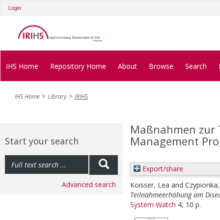
Login
IHS Home
Repository Home
About
Browse
Search
IHS Home
Library
IRIHS
Maßnahmen zur 
Management Prog
Start your search
Export/share
Advanced search
Koisser, Lea
and
Czypionka
Teilnahmeerhöhung am Dise
System Watch
4, 10 p.