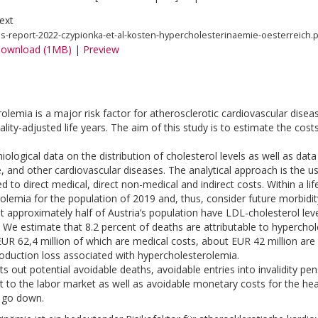
ext
hs-report-2022-czypionka-et-al-kosten-hypercholesterinaemie-oesterreich.
ownload (1MB)
|
Preview
olemia is a major risk factor for atherosclerotic cardiovascular dise
ality-adjusted life years. The aim of this study is to estimate the cos
logical data on the distribution of cholesterol levels as well as data
e, and other cardiovascular diseases. The analytical approach is the u
ed to direct medical, direct non-medical and indirect costs. Within a l
olemia for the population of 2019 and, thus, consider future morbidity
at approximately half of Austria’s population have LDL-cholesterol leve
). We estimate that 8.2 percent of deaths are attributable to hypercho
 EUR 62,4 million of which are medical costs, about EUR 42 million are
roduction loss associated with hypercholesterolemia.
s out potential avoidable deaths, avoidable entries into invalidity pe
st to the labor market as well as avoidable monetary costs for the hea
n go down.