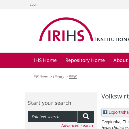
Login
IHS Home
Repository Home
About
IHS Home
Library
IRIHS
Volkswirt
Start your search
Export/sha
Czypionka, T
Advanced search
Hypercholester