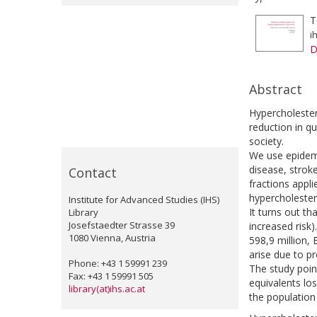
T
i
D
Abstract
Hypercholester
reduction in qu
society.
We use epidemio
disease, strok
Contact
fractions appli
hypercholester
Institute for Advanced Studies (IHS)
It turns out th
Library
Josefstaedter Strasse 39
increased risk
1080 Vienna, Austria
598,9 million,
arise due to p
Phone: +43 1 59991 239
The study point
Fax: +43 1 59991 505
equivalents lo
library(at)ihs.ac.at
the populatio