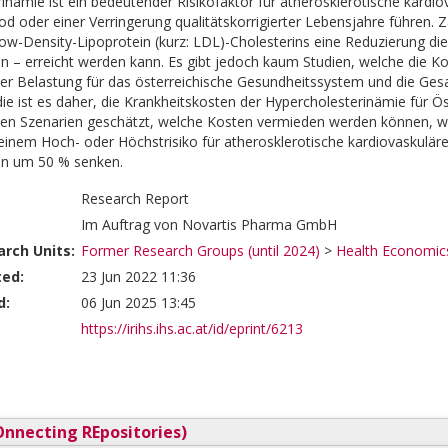
inämie ist ein bedeutender Risikofaktor für atherosklerotische kardio
od oder einer Verringerung qualitätskorrigierter Lebensjahre führen. Z
w-Density-Lipoprotein (kurz: LDL)-Cholesterins eine Reduzierung die
n – erreicht werden kann. Es gibt jedoch kaum Studien, welche die K
 Belastung für das österreichische Gesundheitssystem und die Gesam
udie ist es daher, die Krankheitskosten der Hypercholesterinämie für Ö
chen Szenarien geschätzt, welche Kosten vermieden werden können, 
 einem Hoch- oder Höchstrisiko für atherosklerotische kardiovaskuläre
in um 50 % senken.
Research Report
Im Auftrag von Novartis Pharma GmbH
rch Units:
Former Research Groups (until 2024)
>
Health Economics
ted:
23 Jun 2022 11:36
d:
06 Jun 2025 13:45
https://irihs.ihs.ac.at/id/eprint/6213
nnecting REpositories)