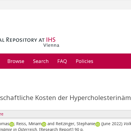
Browse
Search
FAQ
Policies
schaftliche Kosten der Hypercholesterinämi
re
homas
;
Reiss, Miriam
and
Reitzinger, Stephanie
(June 2022)
Vol
inämie in Österreich.
[Research Report] 90 p.