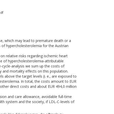
pdf
ase, which may lead to premature death or a
ts of hypercholesterolemia for the Austrian
 on relative risks regarding ischemic heart
se of hypercholesterolemia-attributable
ife-cycle-analysis we sum up the costs of
 and mortality effects on this population.
ls above the target levels (i. e., are exposed to
lesterolemia. In total, the costs amount to EUR
 other direct costs and about EUR 494,0 million
nsion and care allowance, avoidable full-time
lth system and the society, if LDL-C-levels of