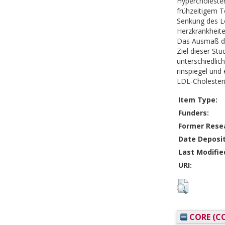
Hypercholester
frühzeitigem T
Senkung des Lo
Herzkrankheite
Das Ausmaß der
Ziel dieser St
unterschiedli
rinspiegel und
LDL-Cholester
Item Type:
Funders:
Former Resea
Date Deposi
Last Modifie
URI:
CORE (CO