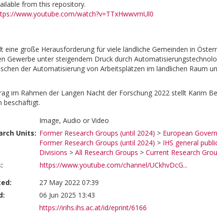
vailable from this repository.
ttps://www.youtube.com/watch?v=TTxHwwvmUl0
lt eine große Herausforderung für viele ländliche Gemeinden in Österre
en Gewerbe unter steigendem Druck durch Automatisierungstechnologi
ischen der Automatisierung von Arbeitsplätzen im ländlichen Raum u
rag im Rahmen der Langen Nacht der Forschung 2022 stellt Karim Bekh
 beschäftigt.
Image, Audio or Video
rch Units:
Former Research Groups (until 2024)
>
European Governa
Former Research Groups (until 2024)
>
IHS general publi
Divisions
>
All Research Groups
>
Current Research Gro
:
https://www.youtube.com/channel/UCkhvDcG...
ted:
27 May 2022 07:39
d:
06 Jun 2025 13:43
https://irihs.ihs.ac.at/id/eprint/6166