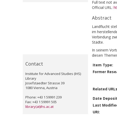
Full text not a
Official URL:
h
Abstract
Landflucht stel
im herstellend
Verbindung zw
Städte.
In seinem Vort
diesen Themen
Contact
Item Type:
Former Resea
Institute for Advanced Studies (IHS)
Library
Josefstaedter Strasse 39
1080 Vienna, Austria
Related URLs
Phone: +43 1 59991 239
Date Deposi
Fax: +43 1 59991 505
Last Modifie
library(at)ihs.ac.at
URI: