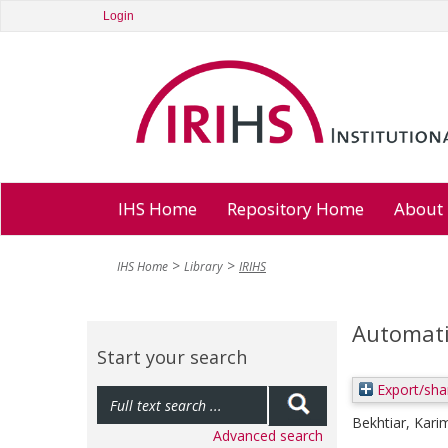
Login
IHS Home
Repository Home
About
IHS Home
Library
IRIHS
Automati
Start your search
Export/sha
Bekhtiar, Kari
Advanced search