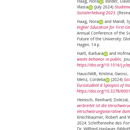
Haag, Nora
;
Binder, Davi
Vlasta
(July 2024)
Studienv
Sozialerhebung 2023.
[Resea
Haag, Nora
and
Mandl, Sy
Higher Education for First-G
Annual Conference of the So
Future of the University: Gl
Hagen. 14 p.
Hartl, Barbara
and
Hofma
waste behavior in public.
Jou
https://doi.org/10.1016/j.jc
Hauschildt, Kristina
;
Gwosc, 
Menz, Cordelia
(2024)
Soc
Eurostudent 8 Synopsis of In
https://doi.org/10.3278/60
Heinisch, Reinhard
;
Dolezal,
verbreitet ist die Verschwör
Verschwörungsnarrative dom
Kriechbaumer, Robert
and
W
2024. Schriftenreihe des Fors
Dr. Wilfried-Haslauer-Bibliot