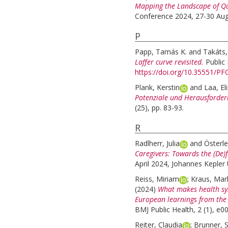
Mapping the Landscape of Que
Conference 2024, 27-30 Aug 
P
Papp, Tamás K.
and
Takáts,
Laffer curve revisited.
Public
https://doi.org/10.35551/P
Plank, Kerstin
and
Laa, El
Potenziale und Herausforder
(25), pp. 83-93.
R
Radlherr, Julia
and
Österle
Caregivers: Towards the (De)
April 2024, Johannes Kepler U
Reiss, Miriam
;
Kraus, Mar
(2024)
What makes health sys
European learnings from the
BMJ Public Health, 2 (1), e
Reiter, Claudia
;
Brunner, 