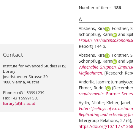
Number of items:
186
.
A
Abstiens, Kira
;
Forstner, 
Schönpflug, Karin
and
Spi
Frauen. Verhaltensökonomis
Report] 144 p.
Contact
Abstiens, Kira
;
Forstner, 
Schönpflug, Karin
and
Spi
Institute for Advanced Studies (IHS)
vulnerable Gruppen. Empiris
Library
Maßnahmen.
[Research Repo
Josefstaedter Strasse 39
Anderlik, Jasmin
;
Jumaniyozo
1080 Vienna, Austria
Ebmer, Rudolf
(December
Phone: +43 1 59991 239
requirements.
Former Series
Fax: +43 1 59991 505
Aydin, Nilüfer
;
Kleber, Janet
;
library(at)ihs.ac.at
Voters’ feelings of exclusion 
Replicating and extending fin
Intergroup Relations, 27 (6)
https://doi.org/10.1177/13