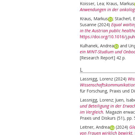
Koisser, Lea
;
Kraus, Markus
Anwendungen in der onkolog
Kraus, Markus
;
Stacherl, 
Susanne
(2024)
Equal waiting
in the Austrian public health
https://doi.org/10.1016/j.pu
Kulhanek, Andrea
and
Ung
ein MINT-Studium und Onboar
[Research Report] 42 p.
L
Lassnigg, Lorenz
(2024)
Wis
Wissenschaftskommunikation
für Forschung, Praxis und Di
Lassnigg, Lorenz
;
Juen, Isab
und Beteiligung in der Erwac
im Vergleich.
Magazin erwac
Praxis und Diskurs (51), pp. 
Leitner, Andrea
(2024)
Gl
von Frauen wirklich bewirkt.