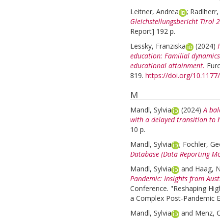
Leitner, Andrea
;
Radlherr, 
Gleichstellungsbericht Tirol
Report] 192 p.
Lessky, Franziska
(2024)
education: Familial dynamics 
educational attainment.
Euro
819.
https://doi.org/10.11
M
Mandl, Sylvia
(2024)
A bal
with a delayed transition to 
10 p.
Mandl, Sylvia
;
Fochler, Ge
Database (Data Reporting Mo
Mandl, Sylvia
and
Haag, 
Pandemic: Insights from Aust
Conference. "Reshaping Highe
a Complex Post-Pandemic Era
Mandl, Sylvia
and
Menz, C