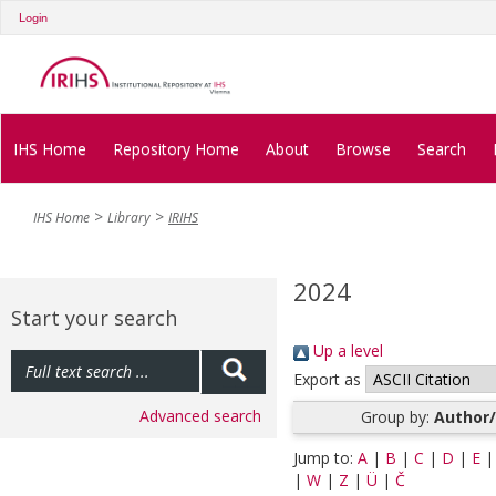
Login
IHS Home
Repository Home
About
Browse
Search
IHS Home
Library
IRIHS
2024
Start your search
Up a level
Export as
Advanced search
Group by:
Author/
Jump to:
A
|
B
|
C
|
D
|
E
|
W
|
Z
|
Ü
|
Č