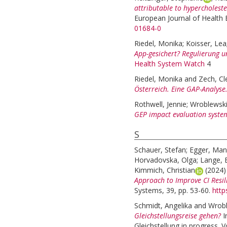
attributable to hypercholester
European Journal of Health
01684-0
Riedel, Monika
;
Koisser, Lea
App-gesichert? Regulierung 
Health System Watch
4
Riedel, Monika
and
Zech, C
Österreich. Eine GAP-Analyse
Rothwell, Jennie
;
Wroblewski
GEP impact evaluation syste
S
Schauer, Stefan
;
Egger, Man
Horvadovska, Olga
;
Lange, B
Kimmich, Christian
(2024
Approach to Improve CI Resil
Systems, 39, pp. 53-60.
http
Schmidt, Angelika
and
Wrobl
Gleichstellungsreise gehen?
I
Gleichstellung in progress. 