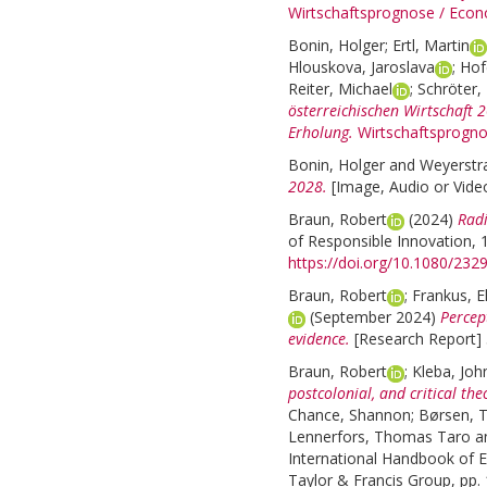
Wirtschaftsprognose / Econ
Bonin, Holger
;
Ertl, Martin
Hlouskova, Jaroslava
;
Hof
Reiter, Michael
;
Schröter, 
österreichischen Wirtschaft
Erholung.
Wirtschaftsprogno
Bonin, Holger
and
Weyerstra
2028.
[Image, Audio or Vide
Braun, Robert
(2024)
Radi
of Responsible Innovation, 11
https://doi.org/10.1080/23
Braun, Robert
;
Frankus, E
(September 2024)
Percep
evidence.
[Research Report] 
Braun, Robert
;
Kleba, Joh
postcolonial, and critical th
Chance, Shannon
;
Børsen, 
Lennerfors, Thomas Taro
a
International Handbook of E
Taylor & Francis Group, pp.