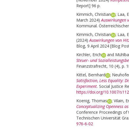
Report] 96 p.
Kimmich, Christian
;
Laa, E
March 2024)
Auswirkungen vo
Kommunal. Österreichische
Kimmich, Christian
;
Laa, E
(2024)
Auswirkungen von Hitz
Blog, 9 April 2024 [Blog Pos
Kirchler, Erich
and
Mühlba
Steuer- und Sozialleistungsbe
Finanzstrafrecht, 10 (4), p. 1
Kittel, Bernhard
;
Neuhofer
Satisfaction, Less Equality: 
Experiment.
Social Justice R
https://doi.org/10.1007/s1
Koenig, Thomas
;
Vilain, E
Conceptualizing Openness as
Conference Proceedings of 
Technischen Universität Gra
976-6-02