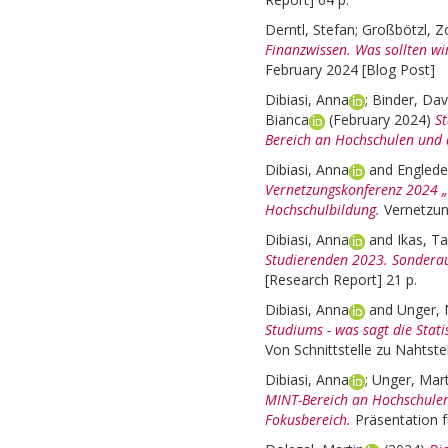
Derntl, Stefan
;
Großbötzl, Z
Finanzwissen. Was sollten wi
February 2024 [Blog Post]
Dibiasi, Anna
;
Binder, Dav
Bianca
(February 2024)
S
Bereich an Hochschulen und 
Dibiasi, Anna
and
Engleder
Vernetzungskonferenz 2024 „
Hochschulbildung.
Vernetzun
Dibiasi, Anna
and
Ikas, T
Studierenden 2023. Sondera
[Research Report] 21 p.
Dibiasi, Anna
and
Unger, 
Studiums - was sagt die Stati
Von Schnittstelle zu Nahtstel
Dibiasi, Anna
;
Unger, Mart
MINT-Bereich an Hochschule
Fokusbereich.
Präsentation 