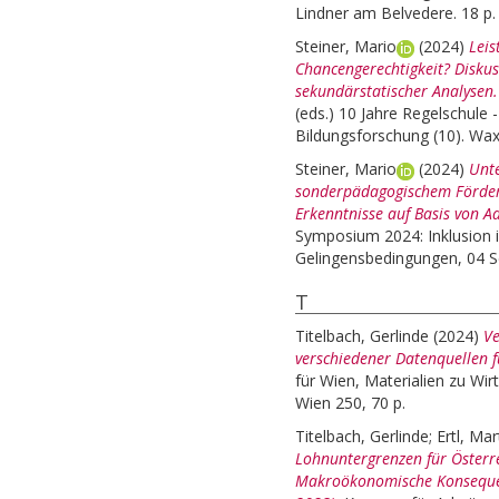
Lindner am Belvedere. 18 p.
Steiner, Mario
(2024)
Leis
Chancengerechtigkeit? Disku
sekundärstatischer Analysen.
(eds.)
10 Jahre Regelschule -
Bildungsforschung (10). Wa
Steiner, Mario
(2024)
Unte
sonderpädagogischem Förderb
Erkenntnisse auf Basis von A
Symposium 2024: Inklusion 
Gelingensbedingungen, 04 Se
T
Titelbach, Gerlinde
(2024)
Ve
verschiedener Datenquellen f
für Wien, Materialien zu Wi
Wien 250, 70 p.
Titelbach, Gerlinde
;
Ertl, Mar
Lohnuntergrenzen für Österre
Makroökonomische Konsequenz