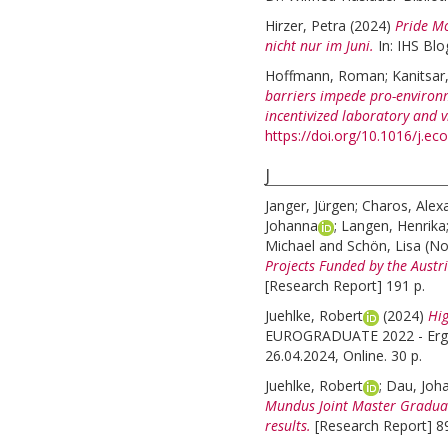
Hirzer, Petra
(2024)
Pride Mo
nicht nur im Juni.
In: IHS Blo
Hoffmann, Roman
;
Kanitsar
barriers impede pro-environ
incentivized laboratory and v
https://doi.org/10.1016/j.e
J
Janger, Jürgen
;
Charos, Alex
Johanna
;
Langen, Henrika
Michael
and
Schön, Lisa
(N
Projects Funded by the Austr
[Research Report] 191 p.
Juehlke, Robert
(2024)
Hig
EUROGRADUATE 2022 - Ergeb
26.04.2024, Online. 30 p.
Juehlke, Robert
;
Dau, Joh
Mundus Joint Master Graduat
results.
[Research Report] 89