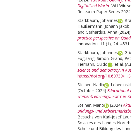
Digitalized World.
WU Wirtsch
Research Paper Series 2024 
Starkbaum, Johannes
;
Bra
Häußermann, Johann Jakob
and
Gerhardus, Anna
(2024
practice perspective on Quad
Innovation, 11 (1), 2414531
Starkbaum, Johannes
;
Gri
Fuglsang, Simon
;
Grand, Pet
Tiemann, Guido
, et al.
(A
science and democracy in Aus
https://doi.org/10.60739/IH
Steiber, Nadia
;
Lebedinski
(October 2024)
Educational 
women’s earnings.
Former Se
Steiner, Mario
(2024)
Aktu
Bildungs- und Arbeitsmarktbe
Besuchs von Karl-Josef Laum
Soziales des Landes Nordrhe
Schule und Bildung des Land