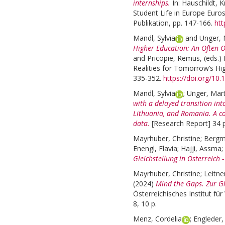
internships.
In:
Hauschildt, K
Student Life in Europe Euro
Publikation, pp. 147-166.
htt
Mandl, Sylvia
and
Unger, 
Higher Education: An Often 
and
Pricopie, Remus
, (eds.)
Realities for Tomorrow’s Hi
335-352.
https://doi.org/10
Mandl, Sylvia
;
Unger, Mart
with a delayed transition int
Lithuania, and Romania. A co
data.
[Research Report] 34 p
Mayrhuber, Christine
;
Bergm
Enengl, Flavia
;
Hajji, Assma
;
Gleichstellung in Österreich 
Mayrhuber, Christine
;
Leitne
(2024)
Mind the Gaps. Zur Gl
Österreichisches Institut f
8, 10 p.
Menz, Cordelia
;
Engleder, 