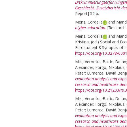
Diskriminierungserfahrungen
Geschlecht. Zusatzbericht de
Report] 52 p.
Menz, Cordelia
and
Mandl
higher education.
[Research 
Menz, Cordelia
and
Mandl
Kristina
, (ed.)
Social and Eco
Eurostudent 8 Synopsis of I
https://doi.org/10.3278/60
Mikl, Veronika
;
Baltic, Dejan
Alexander
;
Forgó, Nikolaus
;
Peter
;
Lumenta, David Benj
evaluation analysis and exper
research and healthcare dec
https://doi.org/10.21203/rs.
Mikl, Veronika
;
Baltic, Dejan
Alexander
;
Forgó, Nikolaus
;
Peter
;
Lumenta, David Benj
evaluation analysis and exper
research and healthcare dec
https://doi.org/10.1038/s4