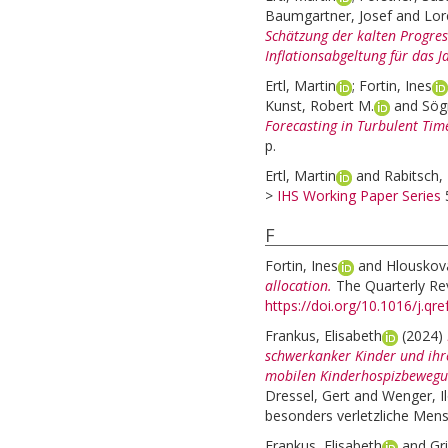
Baumgartner, Josef
and
Lor
Schätzung der kalten Progre
Inflationsabgeltung für das J
Ertl, Martin
;
Fortin, Ines
Kunst, Robert M.
and
Sög
Forecasting in Turbulent Tim
p.
Ertl, Martin
and
Rabitsch, 
>
IHS Working Paper Series
5
F
Fortin, Ines
and
Hlouskova
allocation.
The Quarterly Re
https://doi.org/10.1016/j.qr
Frankus, Elisabeth
(2024)
schwerkanker Kinder und ihr
mobilen Kinderhospizbewegu
Dressel, Gert
and
Wenger, I
besonders verletzliche Mensc
Frankus, Elisabeth
and
Gri