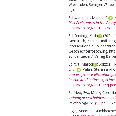
Wiesbaden: Springer VS, pp.
8_18
Schwaninger, Manuel C.
;
Risk Preferences in the Deleg
https://doi.org/10.1007/s1
Schönpflug, Karin
(2024)
Mertlitsch, Kirstin
;
Hipfl, Brig
Intersektionale Solidaritäten
Geschlechterforschung. https
solidaritaeten/. Verlag Barba
Seifert, Marcel
;
Spitzer, Fl
Erich
;
Palan, Stefan
and
G
and preference elicitation p
incentivized online experimen
https://doi.org/10.1016/j.jb
Seifried, Eva
;
Menz, Cordelia
Valuing of Psychological Fin
Psychology, 51 (1), pp. 58-7
Sigle, Maarten
;
Muehlbacher
(2024)
Tax Audit Quality: Th