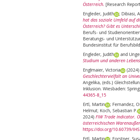
Österreich.
[Research Report
Engleder, Judith
;
Dibiasi, 
hat das soziale Umfeld auf d
Österreich? Gibt es Untersch
Berufs- und Studienorienti
Beratungs- und Unterstützun
Bundesinstitut für Berufsbil
Engleder, Judith
and
Unger
Studium und anderen Lebens
Englmaier, Victoria
(2024
Geschlechtervielfalt an Unive
Angelika
, (eds.)
Gleichstellu
Inklusion. Wiesbaden: Spring
44365-8_15
Ertl, Martin
;
Fernandez, O
Helmut
;
Koch, Sebastian P.
2024)
FIW Trade Indicator. 
österreichischen Warenauße
https://doi.org/10.60739/IH
Ertl, Martin
;
Forstner, Su