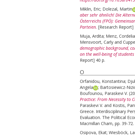
Miklin, Eric
;
Dolezal, Martin
aber sehr ähnlich! Die Altern
Österreichs (FPÖ): Gemeinsam
Parteien.
[Research Report] 
Muja, Ardita
;
Menz, Cordelia
Mensvoort, Carly
and
Cuppen
demographic background, con
on the well-being of student
Report] 40 p.
O
Orfanidou, Konstantina
;
Dju
Angela
;
Bartosiewicz-Nizi
Boufounou, Paraskevi V.
(2
Practice: From Necessity to C
Paraskevi V.
and
Kostis, Pant
Greece. Interdisciplinary Pe
Evaluation. The Political E
Macmillan Cham, pp. 39-72.
Osipova, Ekat
;
Wiesböck, La