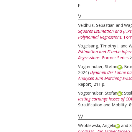
p.
V
Veldhuis, Sebastian
and
Wag
Squares Estimation and (Fixed
Polynomial Regressions.
Form
Vogelsang, Timothy J.
and
W
Estimation and Fixed-b Infer
Regressions.
Former Series
Vogtenhuber, Stefan
;
Bru
2024)
Dynamik der Löhne nac
Analysen zum Matching zwisc
Report] 211 p.
Vogtenhuber, Stefan
;
Stei
lasting earnings losses of CO
Stratification and Mobility, 
W
Wroblewski, Angela
and
S
progress. Von Frauenförderun