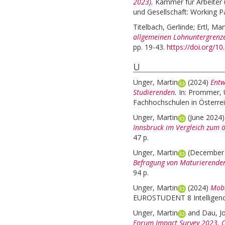
2023).
Kammer für Arbeiter u
und Gesellschaft: Working P
Titelbach, Gerlinde
;
Ertl, Mar
allgemeinen Lohnuntergrenze 
pp. 19-43.
https://doi.org/1
U
Unger, Martin
(2024)
Entw
Studierenden.
In:
Prommer, U
Fachhochschulen in Österrei
Unger, Martin
(June 2024
Innsbruck im Vergleich zum ös
47 p.
Unger, Martin
(December
Befragung von Maturierende
94 p.
Unger, Martin
(2024)
Mobi
EUROSTUDENT 8 Intelligenc
Unger, Martin
and
Dau, J
Forum Impact Survey 2023. C