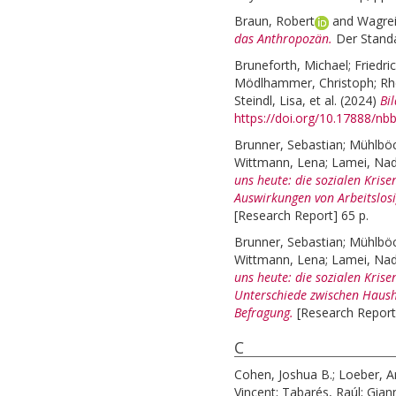
Braun, Robert
and
Wagrei
das Anthropozän.
Der Stand
Bruneforth, Michael
;
Friedri
Mödlhammer, Christoph
;
Rh
Steindl, Lisa
, et al.
(2024)
Bi
https://doi.org/10.17888/nb
Brunner, Sebastian
;
Mühlböc
Wittmann, Lena
;
Lamei, Nad
uns heute: die sozialen Kris
Auswirkungen von Arbeitslosig
[Research Report] 65 p.
Brunner, Sebastian
;
Mühlböc
Wittmann, Lena
;
Lamei, Nad
uns heute: die sozialen Kris
Unterschiede zwischen Haushal
Befragung.
[Research Report
C
Cohen, Joshua B.
;
Loeber, A
Vincent
;
Tabarés, Raúl
;
Giann