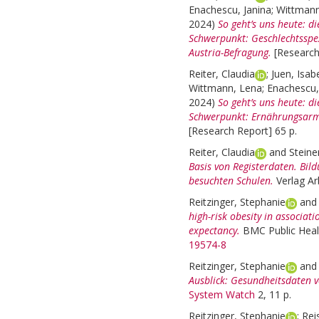
Enachescu, Janina
;
Wittmann
2024)
So geht’s uns heute: d
Schwerpunkt: Geschlechtsspezi
Austria-Befragung.
[Research
Reiter, Claudia
;
Juen, Isabe
Wittmann, Lena
;
Enachescu,
2024)
So geht’s uns heute: d
Schwerpunkt: Ernährungsarmut
[Research Report] 65 p.
Reiter, Claudia
and
Steine
Basis von Registerdaten. Bil
besuchten Schulen.
Verlag A
Reitzinger, Stephanie
an
high-risk obesity in associatio
expectancy.
BMC Public Heal
19574-8
Reitzinger, Stephanie
an
Ausblick: Gesundheitsdaten v
System Watch
2, 11 p.
Reitzinger, Stephanie
;
Rei