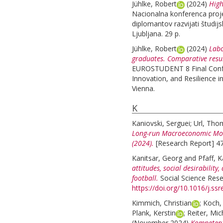
Jühlke, Robert
(2024)
High
Nacionalna konferenca proje
diplomantov razvijati študij
Ljubljana. 29 p.
Jühlke, Robert
(2024)
Labo
graduates. Comparative resu
EUROSTUDENT 8 Final Confer
Innovation, and Resilience 
Vienna.
K
Kaniovski, Serguei
;
Url, Tho
Long-run Macroeconomic Mode
(2024).
[Research Report] 47
Kanitsar, Georg
and
Pfaff, 
attitudes, social desirabilit
football.
Social Science Rese
https://doi.org/10.1016/j.s
Kimmich, Christian
;
Koch, 
Plank, Kerstin
;
Reiter, Mic
(November 2024)
Kompetenz