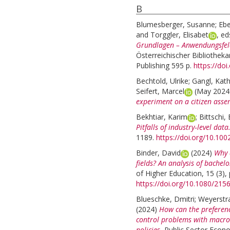
B
Blumesberger, Susanne
;
Ebe
and
Torggler, Elisabet
, ed
Grundlagen – Anwendungsfeld
Österreichischer Bibliotheka
Publishing 595 p.
https://do
Bechtold, Ulrike
;
Gangl, Kath
Seifert, Marcel
(May 202
experiment on a citizen assem
Bekhtiar, Karim
;
Bittschi,
Pitfalls of industry‐level data
1189.
https://doi.org/10.100
Binder, David
(2024)
Why 
fields? An analysis of bachel
of Higher Education, 15 (3),
https://doi.org/10.1080/21
Blueschke, Dmitri
;
Weyerstra
(2024)
How can the preferenc
control problems with macroe
policies.
Public Sector Econo