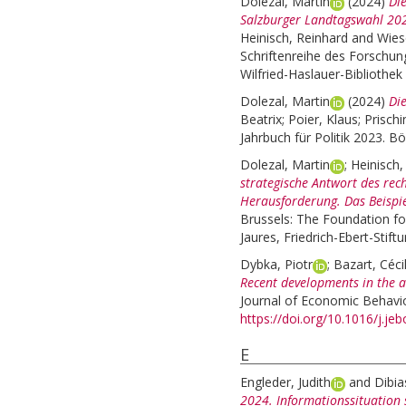
Dolezal, Martin
(2024)
Die
Salzburger Landtagswahl 20
Heinisch, Reinhard
and
Wies
Schriftenreihe des Forschungs
Wilfried-Haslauer-Bibliothek
Dolezal, Martin
(2024)
Di
Beatrix
;
Poier, Klaus
;
Prisch
Jahrbuch für Politik 2023. Bö
Dolezal, Martin
;
Heinisch,
strategische Antwort des rec
Herausforderung. Das Beispie
Brussels: The Foundation fo
Jaures, Friedrich-Ebert-Stift
Dybka, Piotr
;
Bazart, Céci
Recent developments in the 
Journal of Economic Behavio
https://doi.org/10.1016/j.je
E
Engleder, Judith
and
Dibia
2024. Informationssituation