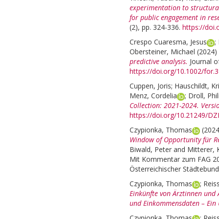
experimentation to structural
for public engagement in res
(2), pp. 324-336.
https://doi
Crespo Cuaresma, Jesus
;
Obersteiner, Michael
(2024)
predictive analysis.
Journal o
https://doi.org/10.1002/for.
Cuppen, Joris
;
Hauschildt, Kr
Menz, Cordelia
;
Droll, Phi
Collection: 2021-2024. Versio
https://doi.org/10.21249/
Czypionka, Thomas
(202
Window of Opportunity für R
Biwald, Peter
and
Mitterer, 
Mit Kommentar zum FAG 2024
Österreichischer Städtebund
Czypionka, Thomas
;
Reis
Einkünfte von Ärztinnen und 
und Einkommensdaten – Ein 
Czypionka, Thomas
;
Reis