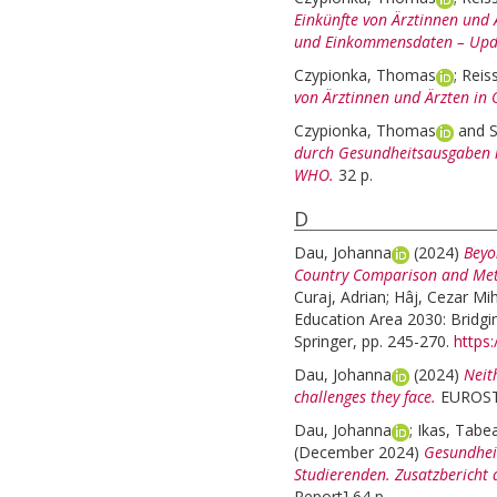
Einkünfte von Ärztinnen und 
und Einkommensdaten – Upd
Czypionka, Thomas
;
Reis
von Ärztinnen und Ärzten in 
Czypionka, Thomas
and
S
durch Gesundheitsausgaben i
WHO.
32 p.
D
Dau, Johanna
(2024)
Beyo
Country Comparison and Meth
Curaj, Adrian
;
Hâj, Cezar Mih
Education Area 2030: Bridgi
Springer, pp. 245-270.
https
Dau, Johanna
(2024)
Neit
challenges they face.
EUROSTU
Dau, Johanna
;
Ikas, Tabe
(December 2024)
Gesundhei
Studierenden. Zusatzbericht
Report] 64 p.