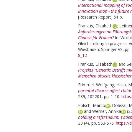
international mapping of soc
Innovation Map - the future 
[Research Report] 51 p.
Frankus, Elisabeth
;
Leitne
Anforderungen an Führungskr
Chance für Frauen?
In:
Wrobl
Gleichstellung in progress. 
Wiesbaden: Springer VS, pp.
8_12
Frankus, Elisabeth
and
Se
Projekts "Genetik: Betrifft m
Menschen abseits klassischer
Frimmel, Wolfgang
;
Halla, M
parental divorce affect child
239, 105201, pp. 1-10.
https
Fölsch, Marco
;
Dolezal, M
and
Werner, Annika
(2
holding a referendum: eviden
30 (4), pp. 553-575.
https:/