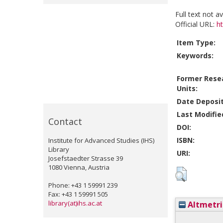
Full text not a
Official URL:
h
Item Type:
Keywords:
Former Rese
Units:
Date Deposi
Last Modifie
Contact
DOI:
ISBN:
Institute for Advanced Studies (IHS)
Library
URI:
Josefstaedter Strasse 39
1080 Vienna, Austria
Phone: +43 1 59991 239
Fax: +43 1 59991 505
library(at)ihs.ac.at
Altmetri