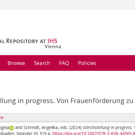
Browse
Search
FAQ
Policies
llung in progress. Von Frauenförderung zu 
re
ngela
and
Schmidt, Angelika
, eds.
(2024)
Gleichstellung in progress.
esbaden: Springer VS 319 p.
https://doi.org/10.1007/978-3-658-44365-