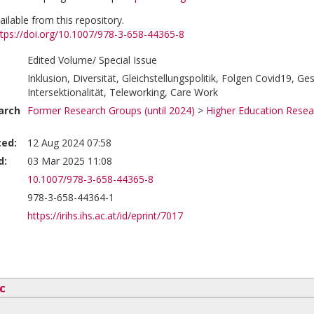
vailable from this repository.
ttps://doi.org/10.1007/978-3-658-44365-8
Edited Volume/ Special Issue
Inklusion, Diversität, Gleichstellungspolitik, Folgen Covid19, Ge
Intersektionalität, Teleworking, Care Work
arch
Former Research Groups (until 2024)
>
Higher Education Resea
ted:
12 Aug 2024 07:58
d:
03 Mar 2025 11:08
10.1007/978-3-658-44365-8
978-3-658-44364-1
https://irihs.ihs.ac.at/id/eprint/7017
c