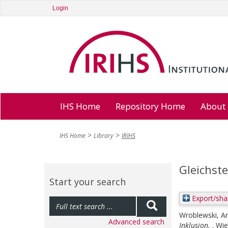
Login
IHS Home
Repository Home
About
IHS Home
Library
IRIHS
Gleichste
Start your search
Export/sha
Wroblewski, A
Advanced search
Inklusion.
. Wi