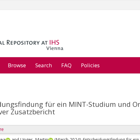
Browse
Search
FAQ
Policies
dungsfindung für ein MINT-Studium und O
ver Zusatzbericht
re
rea
and
Unger, Martin
(March 2024)
Entscheidungsfindung für ei