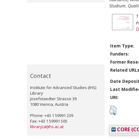
Studium. Qualit
T
i
D
Item Type:
Funders:
Former Resea
Related URLs
Contact
Date Deposi
Institute for Advanced Studies (IHS)
Last Modifie
Library
URI:
Josefstaedter Strasse 39
1080 Vienna, Austria
Phone: +43 1 59991 239
Fax: +43 1 59991 505
library(at)ihs.ac.at
CORE (CO