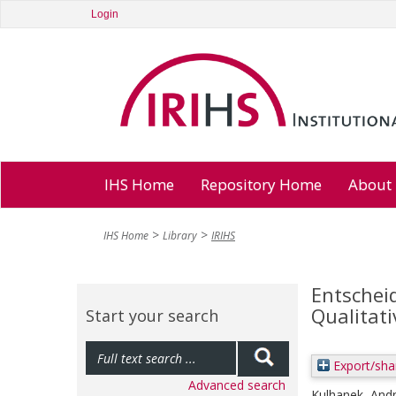
Login
IHS Home
Repository Home
About
IHS Home
Library
IRIHS
Entschei
Qualitati
Start your search
Export/sha
Advanced search
Kulhanek, And