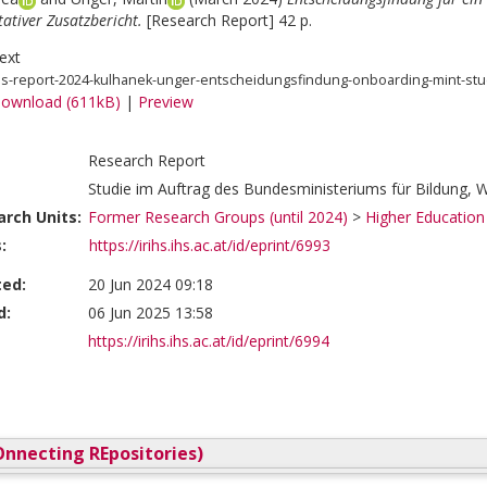
ativer Zusatzbericht.
[Research Report] 42 p.
ext
hs-report-2024-kulhanek-unger-entscheidungsfindung-onboarding-mint-st
ownload (611kB)
|
Preview
Research Report
Studie im Auftrag des Bundesministeriums für Bildung, 
rch Units:
Former Research Groups (until 2024)
>
Higher Education
:
https://irihs.ihs.ac.at/id/eprint/6993
ted:
20 Jun 2024 09:18
d:
06 Jun 2025 13:58
https://irihs.ihs.ac.at/id/eprint/6994
nnecting REpositories)