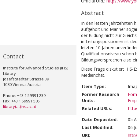
Official URL:
https://www.y
Abstract
In den letzten Jahrzehnten 
aufgeholt und Männer sogar 
der Bildung nicht zur Gleich
in Leitungspositionen ist de
letzten 10 Jahren unverände
Qualifikationsniveau schon b
Contact
Bildungsversprechen also ei
Institute for Advanced Studies (IHS)
Diese Frage diskutiert IHS-E
Library
Medienchat.
Josefstaedter Strasse 39
1080 Vienna, Austria
Item Type:
Imag
Former Research
Form
Phone: +43 1 59991 239
Units:
Emp
Fax: +43 1 59991 505
library(at)ihs.ac.at
Related URLs:
http
Date Deposited:
05 A
Last Modified:
06 J
URI:
https