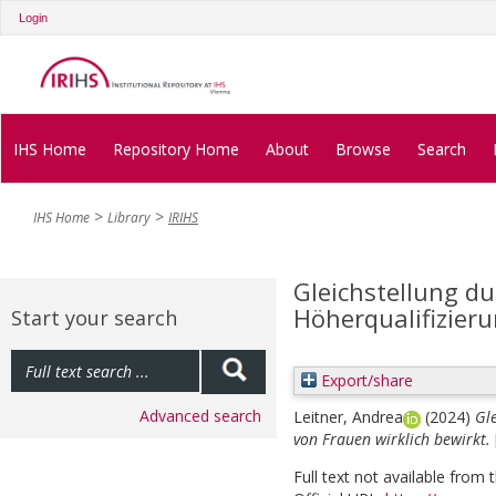
Login
IHS Home
Repository Home
About
Browse
Search
IHS Home
Library
IRIHS
Gleichstellung d
Höherqualifizieru
Start your search
Export/share
Advanced search
Leitner, Andrea
(2024)
Gl
von Frauen wirklich bewirkt.
Full text not available from t