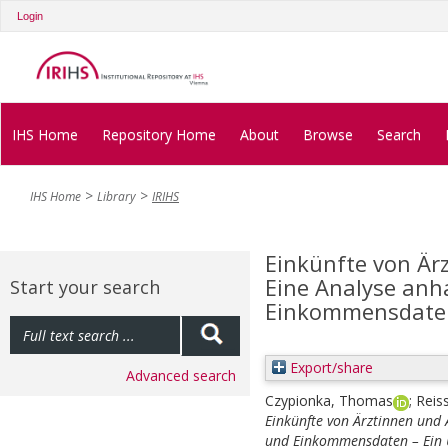
Login
IHS Home
Repository Home
About
Browse
Search
IHS Home
Library
IRIHS
Einkünfte von Ärz
Eine Analyse anh
Start your search
Einkommensdaten
Export/share
Advanced search
Czypionka, Thomas
;
Reis
Einkünfte von Ärztinnen und 
und Einkommensdaten – Ein 