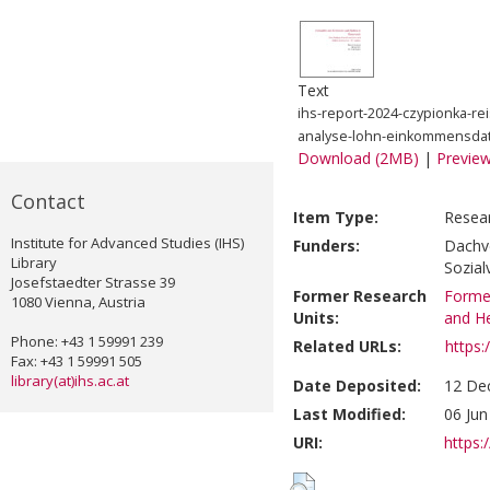
Text
ihs-report-2024-czypionka-re
analyse-lohn-einkommensda
Download (2MB)
|
Previe
Contact
Item Type:
Resea
Institute for Advanced Studies (IHS)
Funders:
Dachve
Library
Sozial
Josefstaedter Strasse 39
Former Research
Former
1080 Vienna, Austria
Units:
and He
Phone: +43 1 59991 239
Related URLs:
https:
Fax: +43 1 59991 505
library(at)ihs.ac.at
Date Deposited:
12 De
Last Modified:
06 Jun
URI:
https:/