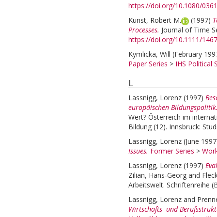
https://doi.org/10.1080/03
Kunst, Robert M.
(1997)
T
Processes.
Journal of Time Se
https://doi.org/10.1111/146
Kymlicka, Will
(February 199
Paper Series
>
IHS Political 
L
Lassnigg, Lorenz
(1997)
Bes
europäischen Bildungspolitik
Wert? Österreich im internat
Bildung (12). Innsbruck: Stud
Lassnigg, Lorenz
(June 199
Issues.
Former Series
>
Work
Lassnigg, Lorenz
(1997)
Eva
Zilian, Hans-Georg
and
Fleck
Arbeitswelt. Schriftenreihe 
Lassnigg, Lorenz
and
Prenne
Wirtschafts- und Berufsstruk