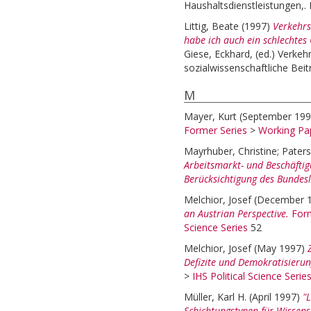
Haushaltsdienstleistungen,. 
Littig, Beate
(1997)
Verkehr
habe ich auch ein schlechtes
Giese, Eckhard
, (ed.)
Verkeh
sozialwissenschaftliche Bei
M
Mayer, Kurt
(September 19
Former Series
>
Working Pap
Mayrhuber, Christine
;
Paters
Arbeitsmarkt- und Beschäfti
Berücksichtigung des Bundesl
Melchior, Josef
(December 
an Austrian Perspective.
Form
Science Series
52
Melchior, Josef
(May 1997)
Defizite und Demokratisieru
>
IHS Political Science Serie
Müller, Karl H.
(April 1997)
"
Schichtungstypen für Wissens