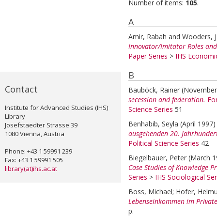
Number of items:
105
.
A
Amir, Rabah
and
Wooders, 
Innovator/Imitator Roles and
Paper Series
>
IHS Economic
B
Contact
Bauböck, Rainer
(November
secession and federation.
Fo
Institute for Advanced Studies (IHS)
Science Series
51
Library
Benhabib, Seyla
(April 1997
Josefstaedter Strasse 39
ausgehenden 20. Jahrhunder
1080 Vienna, Austria
Political Science Series
42
Phone: +43 1 59991 239
Biegelbauer, Peter
(March 
Fax: +43 1 59991 505
Case Studies of Knowledge Pr
library(at)ihs.ac.at
Series
>
IHS Sociological Ser
Boss, Michael
;
Hofer, Helmu
Lebenseinkommen im Privaten
p.