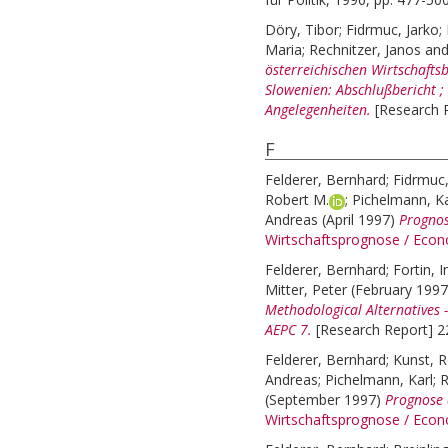
Döry, Tibor
;
Fidrmuc, Jarko
;
Maria
;
Rechnitzer, Janos
an
österreichischen Wirtschafts
Slowenien: Abschlußbericht ;
Angelegenheiten.
[Research R
F
Felderer, Bernhard
;
Fidrmuc,
Robert M.
;
Pichelmann, Ka
Andreas
(April 1997)
Prognos
Wirtschaftsprognose / Econ
Felderer, Bernhard
;
Fortin, I
Mitter, Peter
(February 199
Methodological Alternatives -
AEPC 7.
[Research Report] 2
Felderer, Bernhard
;
Kunst, R
Andreas
;
Pichelmann, Karl
;
R
(September 1997)
Prognose 
Wirtschaftsprognose / Econ