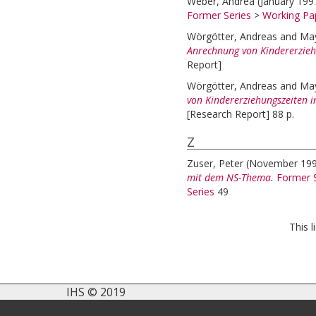
Weber, Andrea
(January 19
Former Series
>
Working Pap
Wörgötter, Andreas
and
May
Anrechnung von Kindererzieh
Report]
Wörgötter, Andreas
and
May
von Kindererziehungszeiten i
[Research Report] 88 p.
Z
Zuser, Peter
(November 19
mit dem NS-Thema.
Former S
Series
49
This 
IHS © 2019