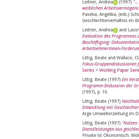
Leitner, Andrea
(1997)
"…
weiblichen Arbeitsvermögens 
Paseka, Angelika
, (eds.)
Schu
Geschlechterverhältnis im Bi
Leitner, Andrea
and
Lassn
Evaluation des Programmes z
Beschäftigung: Dokumentation
ArbeitnehmerInnen-Förderun
Littig, Beate
and
Wallace, Cl
Fokus-Gruppendiskussionen fü
Series
>
Working Paper Seri
Littig, Beate
(1997)
Ein Vers
Programm-Diskussion der Gr
(1997), p. 10.
Littig, Beate
(1997)
Nachhalt
Entwicklung mit Geschlechterp
Arge Umwelterziehung im Da
Littig, Beate
(1997)
"Nutzen 
Dienstleistungen aus geschlec
Private ist Ökonomisch. Wid