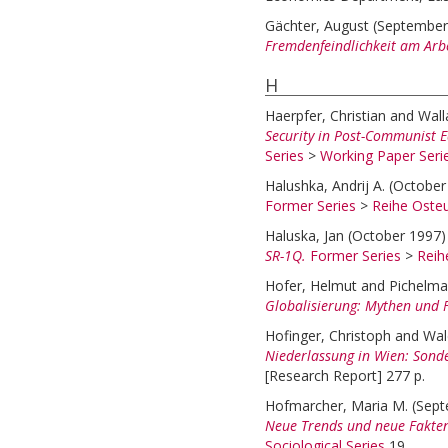
Gächter, August
(September
Fremdenfeindlichkeit am Arbei
H
Haerpfer, Christian
and
Wall
Security in Post-Communist E
Series
>
Working Paper Seri
Halushka, Andrij A.
(October
Former Series
>
Reihe Osteu
Haluska, Jan
(October 1997
SR-1Q.
Former Series
>
Reih
Hofer, Helmut
and
Pichelma
Globalisierung: Mythen und 
Hofinger, Christoph
and
Wal
Niederlassung in Wien: Sond
[Research Report] 277 p.
Hofmarcher, Maria M.
(Sep
Neue Trends und neue Fakte
Sociological Series
19