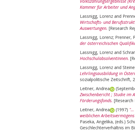
Volkszählungsergebnisse (Kreu
Kammer für Arbeiter und Ange
Lassnigg, Lorenz
and
Prenne
Wirtschafts- und Berufsstrukt
Auswertungen.
[Research Rep
Lassnigg, Lorenz
;
Prenner, 
der österreichischen Qualifik
Lassnigg, Lorenz
and
Schra
HochschulabsolventInnen.
[R
Lassnigg, Lorenz
and
Steine
Lehrlingsausbildung in Österr
sozialpolitische Zeitschrift, 2
Leitner, Andrea
(Septemb
Zwischenbericht ; Studie im
Förderungsfonds.
[Research 
Leitner, Andrea
(1997)
"…
weiblichen Arbeitsvermögens 
Paseka, Angelika
, (eds.)
Schu
Geschlechterverhältnis im B