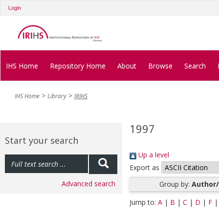
Login
IHS Home
Repository Home
About
Browse
Search
IHS Home
Library
IRIHS
1997
Start your search
Up a level
Export as
Advanced search
Group by:
Author/
Jump to:
A
|
B
|
C
|
D
|
F