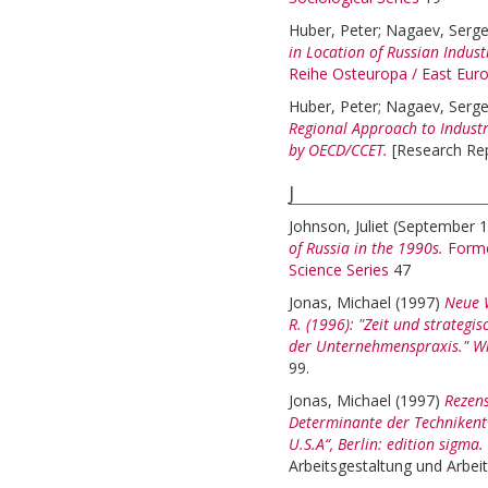
Huber, Peter
;
Nagaev, Serge
in Location of Russian Indust
Reihe Osteuropa / East Eur
Huber, Peter
;
Nagaev, Serge
Regional Approach to Industr
by OECD/CCET.
[Research Rep
J
Johnson, Juliet
(September 
of Russia in the 1990s.
Forme
Science Series
47
Jonas, Michael
(1997)
Neue W
R. (1996): "Zeit und strategi
der Unternehmenspraxis." W
99.
Jonas, Michael
(1997)
Rezens
Determinante der Technikentw
U.S.A“, Berlin: edition sigma.
Arbeitsgestaltung und Arbeits