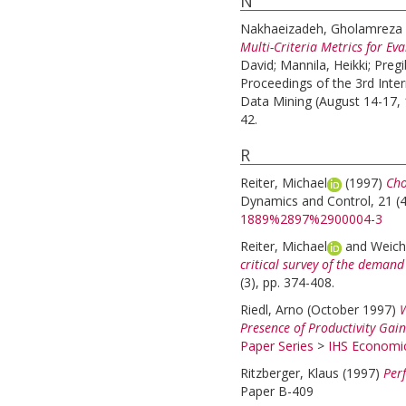
N
Nakhaeizadeh, Gholamreza
Multi-Criteria Metrics for Ev
David
;
Mannila, Heikki
;
Pregi
Proceedings of the 3rd Int
Data Mining (August 14-17, 
42.
R
Reiter, Michael
(1997)
Cho
Dynamics and Control, 21 (4
1889%2897%2900004-3
Reiter, Michael
and
Weiche
critical survey of the demand 
(3), pp. 374-408.
Riedl, Arno
(October 1997)
W
Presence of Productivity Gai
Paper Series
>
IHS Economic
Ritzberger, Klaus
(1997)
Perf
Paper B-409