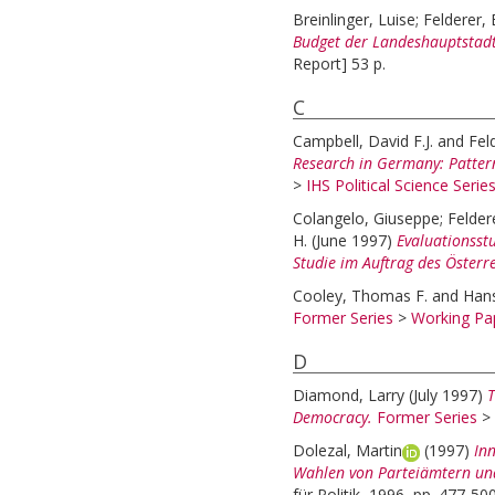
Breinlinger, Luise
;
Felderer,
Budget der Landeshauptstadt 
Report] 53 p.
C
Campbell, David F.J.
and
Fel
Research in Germany: Pattern
>
IHS Political Science Serie
Colangelo, Giuseppe
;
Felder
H.
(June 1997)
Evaluationsstu
Studie im Auftrag des Österr
Cooley, Thomas F.
and
Hans
Former Series
>
Working Pap
D
Diamond, Larry
(July 1997)
T
Democracy.
Former Series
>
Dolezal, Martin
(1997)
In
Wahlen von Parteiämtern und
für Politik, 1996, pp. 477-500