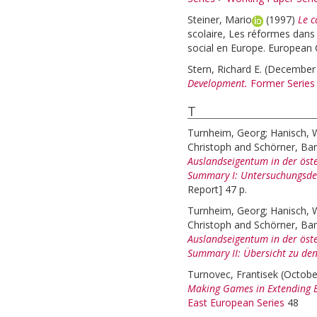
Steiner, Mario
(1997)
Le c
scolaire, Les réformes dans 
social en Europe. European 
Stern, Richard E.
(December
Development.
Former Series
T
Turnheim, Georg
;
Hanisch, 
Christoph
and
Schörner, Ba
Auslandseigentum in der öster
Summary I: Untersuchungsde
Report] 47 p.
Turnheim, Georg
;
Hanisch, 
Christoph
and
Schörner, Ba
Auslandseigentum in der öster
Summary II: Übersicht zu de
Turnovec, Frantisek
(Octobe
Making Games in Extending 
East European Series
48