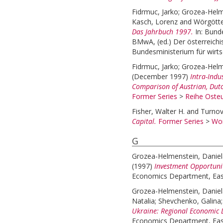
Fidrmuc, Jarko
;
Grozea-Helm
Kasch, Lorenz
and
Wörgötte
Das Jahrbuch 1997.
In:
Bunde
BMwA, (ed.) Der österreich
Bundesministerium für wirt
Fidrmuc, Jarko
;
Grozea-Helm
(December 1997)
Intra-Indu
Comparison of Austrian, Dutc
Former Series
>
Reihe Osteu
Fisher, Walter H.
and
Turnov
Capital.
Former Series
>
Wor
G
Grozea-Helmenstein, Daniel
(1997)
Investment Opportuni
Economics Department, East
Grozea-Helmenstein, Daniel
Natalia
;
Shevchenko, Galina
Ukraine: Regional Economic 
Economics Department, East