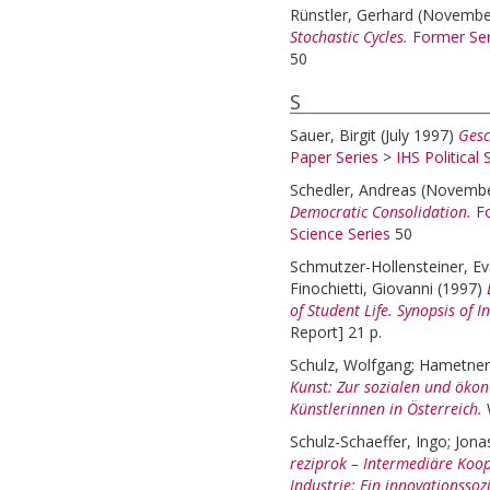
Rünstler, Gerhard
(Novembe
Stochastic Cycles.
Former Ser
50
S
Sauer, Birgit
(July 1997)
Gesc
Paper Series
>
IHS Political 
Schedler, Andreas
(Novembe
Democratic Consolidation.
F
Science Series
50
Schmutzer-Hollensteiner, E
Finochietti, Giovanni
(1997)
of Student Life. Synopsis of I
Report] 21 p.
Schulz, Wolfgang
;
Hametner,
Kunst: Zur sozialen und öko
Künstlerinnen in Österreich.
Schulz-Schaeffer, Ingo
;
Jona
reziprok – Intermediäre Koo
Industrie: Ein innovationssoz