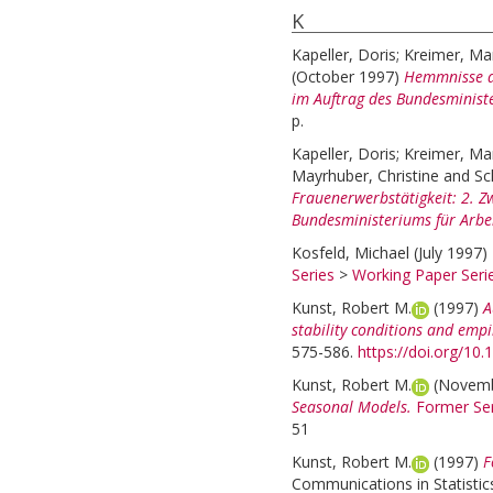
K
Kapeller, Doris
;
Kreimer, Ma
(October 1997)
Hemmnisse de
im Auftrag des Bundesministe
p.
Kapeller, Doris
;
Kreimer, Ma
Mayrhuber, Christine
and
Sc
Frauenerwerbstätigkeit: 2. Zw
Bundesministeriums für Arbei
Kosfeld, Michael
(July 1997)
Series
>
Working Paper Seri
Kunst, Robert M.
(1997)
A
stability conditions and empi
575-586.
https://doi.org/10
Kunst, Robert M.
(Novem
Seasonal Models.
Former Ser
51
Kunst, Robert M.
(1997)
F
Communications in Statistic