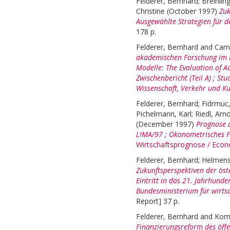
Felderer, Bernhard
;
Breinlin
Christine
(October 1997)
Zuk
Ausgewählte Strategien für de
178 p.
Felderer, Bernhard
and
Camp
akademischen Forschung im i
Modelle: The Evaluation of A
Zwischenbericht (Teil A) ; St
Wissenschaft, Verkehr und K
Felderer, Bernhard
;
Fidrmuc,
Pichelmann, Karl
;
Riedl, Arn
(December 1997)
Prognose d
LIMA/97 ; Ökonometrisches F
Wirtschaftsprognose / Econ
Felderer, Bernhard
;
Helmenst
Zukunftsperspektiven der öst
Eintritt in das 21. Jahrhunde
Bundesministerium für wirtsc
Report] 37 p.
Felderer, Bernhard
and
Koma
Finanzierungsreform des öffe