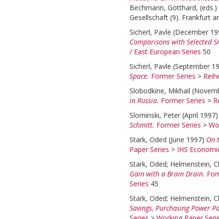
Bechmann, Gotthard
, (eds.)
Gesellschaft (9). Frankfurt
Sicherl, Pavle
(December 19
Comparisons with Selected S
/ East European Series
50
Sicherl, Pavle
(September 1
Space.
Former Series
>
Reih
Slobodkine, Mikhail
(Novem
in Russia.
Former Series
>
R
Slominski, Peter
(April 1997
Schmitt.
Former Series
>
Wor
Stark, Oded
(June 1997)
On t
Paper Series
>
IHS Economic
Stark, Oded
;
Helmenstein, Ch
Gain with a Brain Drain.
For
Series
45
Stark, Oded
;
Helmenstein, Ch
Savings, Purchasing Power Pa
Series
>
Working Paper Seri