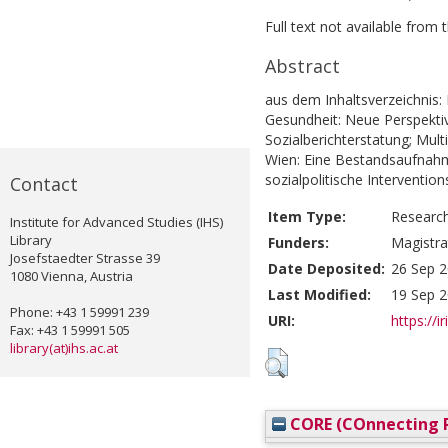
Full text not available from t
Abstract
aus dem Inhaltsverzeichnis:
Gesundheit: Neue Perspektiv
Sozialberichterstatung; Mult
Wien: Eine Bestandsaufnahm
sozialpolitische Interventio
Contact
Item Type:
Researc
Institute for Advanced Studies (IHS)
Library
Funders:
Magistra
Josefstaedter Strasse 39
Date Deposited:
26 Sep 2
1080 Vienna, Austria
Last Modified:
19 Sep 2
Phone: +43 1 59991 239
URI:
https://i
Fax: +43 1 59991 505
library(at)ihs.ac.at
CORE (COnnecting R