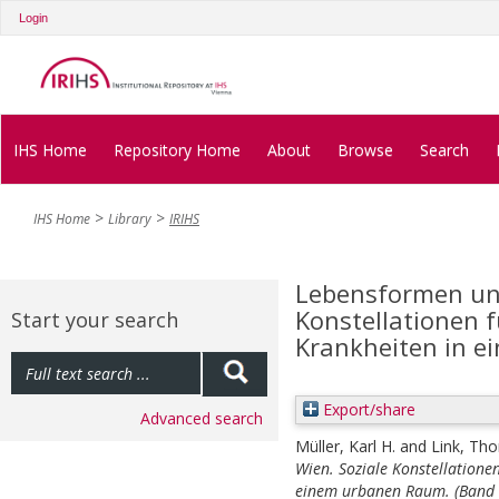
Login
IHS Home
Repository Home
About
Browse
Search
IHS Home
Library
IRIHS
Lebensformen und
Konstellationen 
Start your search
Krankheiten in e
Export/share
Advanced search
Müller, Karl H.
and
Link, Th
Wien. Soziale Konstellatione
einem urbanen Raum. (Band 