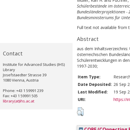
Müller, Karl H.
and
Puchner,
Schülerbestände im österrei
Bundesländerprojektionen - Z
Bundesministeriums für Unter
Full text not available from t
Abstract
aus dem Inhaltsverzeichnis: 
Contact
österreichischen Bundeslän
Schülerentwicklungen in de
Institute for Advanced Studies (IHS)
1997-2030;
Library
Josefstaedter Strasse 39
Item Type:
Researc
1080 Vienna, Austria
Date Deposited:
26 Sep 2
Phone: +43 1 59991 239
Last Modified:
19 Sep 2
Fax: +43 1 59991 505
URI:
https://i
library(at)ihs.ac.at
CORE (COnnecting R