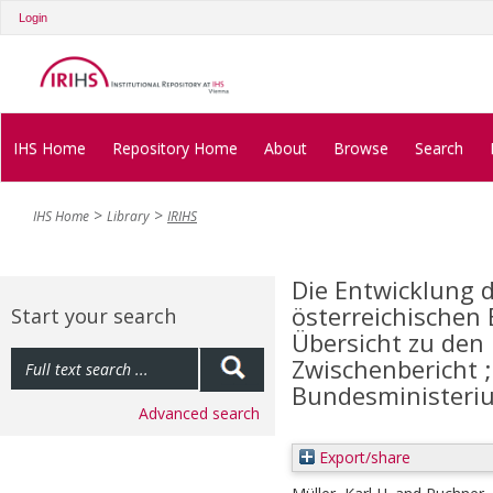
Login
IHS Home
Repository Home
About
Browse
Search
IHS Home
Library
IRIHS
Die Entwicklung 
österreichischen
Start your search
Übersicht zu den
Zwischenbericht 
Bundesministeriu
Advanced search
Export/share