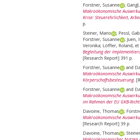
Forstner, Susanne
;
Gangl,
Makroökonomische Auswirkun
Krise: Steuerehrlichkeit, Arbe
p.
Steiner, Mario
;
Pessl, Gab
Forstner, Susanne
;
Juen, 
Veronika
;
Löffler, Roland
, et
Begleitung der Implementier
[Research Report] 391 p.
Forstner, Susanne
and
Da
Makroökonomische Auswirkun
Körperschaftsbesteuerung.
[
Forstner, Susanne
and
Da
Makroökonomische Auswirku
im Rahmen der EU GKB-Richtl
Davoine, Thomas
;
Forstn
Makroökonomische Auswirkung
[Research Report] 39 p.
Davoine, Thomas
;
Steine
Makroökonomischer Nutzen d