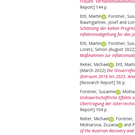
Frauen. Verhaltensökonomis
Report] 144 p.
Ertl, Martin
;
Forstner, Su
Baumgartner, Josef
and
Lor
Schätzung der kalten Progre
Inflationsabgeltung für das J
Ertl, Martin
;
Forstner, Su
Loretz, Simon
(August 2022
Maßnahmen zur Inflationsabg
Reiter, Michael
;
Ertl, Mart
(March 2022)
Die Steuerrefo
Zeitraum 2016 bis 2025. Anal
[Research Report] 56 p.
Forstner, Susanne
;
Molna
Volkswirtschaftliche Effekte 
Übertragung der österreichi
Report] 104 p.
Reiter, Michael
;
Forstner,
Molnarova, Zuzana
and
P
of the Austrian Recovery and 