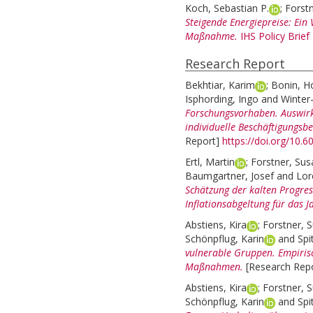
Koch, Sebastian P.
;
Forst
Steigende Energiepreise: Ein 
Maßnahme.
IHS Policy Brief
Research Report
Bekhtiar, Karim
;
Bonin, H
Isphording, Ingo
and
Winter
Forschungsvorhaben. Auswir
individuelle Beschäftigungsb
Report]
https://doi.org/10.
Ertl, Martin
;
Forstner, Su
Baumgartner, Josef
and
Lor
Schätzung der kalten Progre
Inflationsabgeltung für das J
Abstiens, Kira
;
Forstner, 
Schönpflug, Karin
and
Spi
vulnerable Gruppen. Empiris
Maßnahmen.
[Research Repo
Abstiens, Kira
;
Forstner, 
Schönpflug, Karin
and
Spi