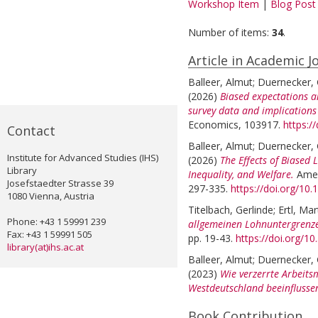
Workshop Item
|
Blog Post
Number of items:
34
.
Article in Academic J
Balleer, Almut
;
Duernecker,
(2026)
Biased expectations 
survey data and implications
Economics, 103917.
https:/
Contact
Balleer, Almut
;
Duernecker,
Institute for Advanced Studies (IHS)
(2026)
The Effects of Biased
Library
Inequality, and Welfare.
Amer
Josefstaedter Strasse 39
297-335.
https://doi.org/1
1080 Vienna, Austria
Titelbach, Gerlinde
;
Ertl, Mar
Phone: +43 1 59991 239
allgemeinen Lohnuntergrenze 
Fax: +43 1 59991 505
pp. 19-43.
https://doi.org/1
library(at)ihs.ac.at
Balleer, Almut
;
Duernecker,
(2023)
Wie verzerrte Arbeit
Westdeutschland beeinflusse
Book Contribution