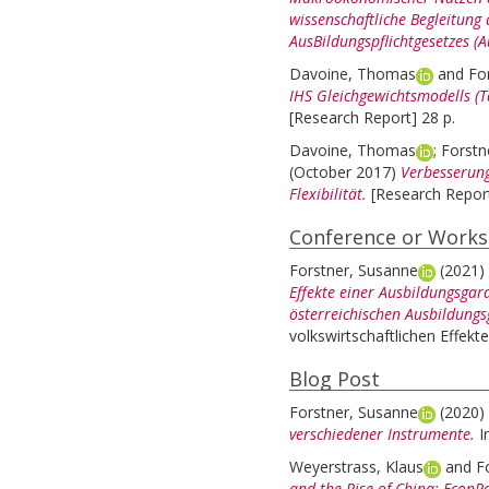
wissenschaftliche Begleitun
AusBildungspflichtgesetzes (A
Davoine, Thomas
and
Fo
IHS Gleichgewichtsmodells (T
[Research Report] 28 p.
Davoine, Thomas
;
Forstn
(October 2017)
Verbesserung
Flexibilität.
[Research Report
Conference or Work
Forstner, Susanne
(2021)
Effekte einer Ausbildungsgar
österreichischen Ausbildungs
volkswirtschaftlichen Effekt
Blog Post
Forstner, Susanne
(2020)
verschiedener Instrumente.
I
Weyerstrass, Klaus
and
F
and the Rise of China: EconP