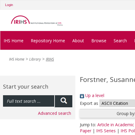
Login
IHS Home
Repository Home
About
Browse
Search
IHS Home
Library
IRIHS
Forstner, Susann
Start your search
Up a level
Export as
Advanced search
Group by
Jump to:
Article in Academic
Paper
|
IHS Series
|
IHS Pol