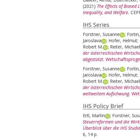
(2021)
The Effects of Biased
Inequality, and Welfare.
CEPR
IHS Series
Forstner, Susanne
;
Fortin
Jaroslava
;
Hofer, Helmut
;
Robert M.
;
Reiter, Michael
der österreichischen Wirtsch
abgestützt.
Wirtschaftsprog
Forstner, Susanne
;
Fortin
Jaroslava
;
Hofer, Helmut
;
Robert M.
;
Reiter, Michael
der österreichischen Wirtsch
weltweitem Aufschwung.
Wir
IHS Policy Brief
Ertl, Martin
;
Forstner, Su
Steuerreformen und die Wirk
Überblick über die IHS Stud
6, 14 p.