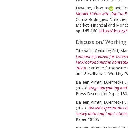
Davoine, Thomas
and
Fo
Market Union with Capital-F
Cunha Rodrigues, Nuno
, (e
Market. Financial and Monet
pp. 145-160.
https://doi.or
Discussion/ Working
Titelbach, Gerlinde
;
Ertl, Mar
Lohnuntergrenzen für Österre
Makroökonomische Konsequenz
2023).
Kammer für Arbeiter u
und Gesellschaft: Working P
Balleer, Almut
;
Duernecker,
(2023)
Wage Bargaining and L
Press Discussion Paper 1801
Balleer, Almut
;
Duernecker,
(2023)
Biased expectations 
survey data and implications
Paper 18005
Balleer, Almut
;
Duernecker,