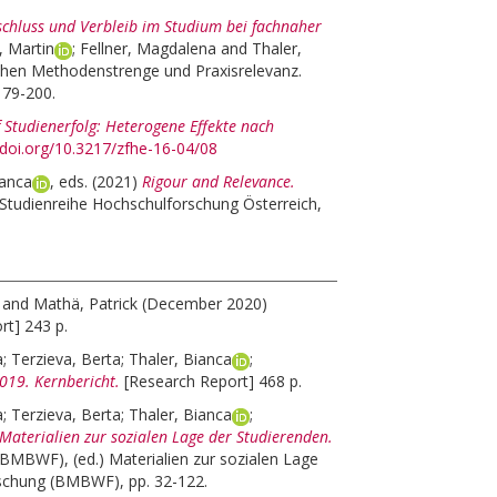
bschluss und Verbleib im Studium bei fachnaher
, Martin
;
Fellner, Magdalena
and
Thaler,
chen Methodenstrenge und Praxisrelevanz.
179-200.
f Studienerfolg: Heterogene Effekte nach
/doi.org/10.3217/zfhe-16-04/08
ianca
, eds.
(2021)
Rigour and Relevance.
Studienreihe Hochschulforschung Österreich,
and
Mathä, Patrick
(December 2020)
rt] 243 p.
a
;
Terzieva, Berta
;
Thaler, Bianca
;
019. Kernbericht.
[Research Report] 468 p.
a
;
Terzieva, Berta
;
Thaler, Bianca
;
Materialien zur sozialen Lage der Studierenden.
BMBWF), (ed.) Materialien zur sozialen Lage
rschung (BMBWF), pp. 32-122.