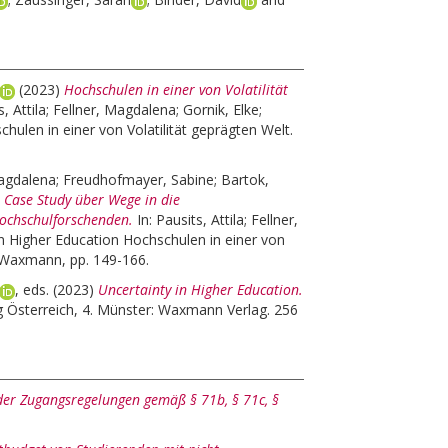
(2023)
Hochschulen in einer von Volatilität
, Attila
;
Fellner, Magdalena
;
Gornik, Elke
;
hulen in einer von Volatilität geprägten Welt.
Magdalena
;
Freudhofmayer, Sabine
;
Bartok,
e Case Study über Wege in die
Hochschulforschenden.
In:
Pausits, Attila
;
Fellner,
in Higher Education Hochschulen in einer von
: Waxmann, pp. 149-166.
, eds.
(2023)
Uncertainty in Higher Education.
 Österreich, 4. Münster: Waxmann Verlag. 256
der Zugangsregelungen gemäß § 71b, § 71c, §