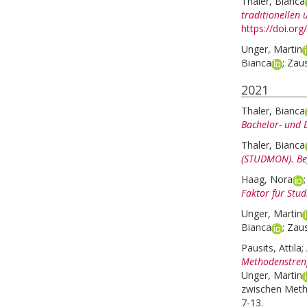
Thaler, Bianca
traditionellen
https://doi.or
Unger, Martin
Bianca
;
Zaus
2021
Thaler, Bianca
Bachelor- und 
Thaler, Bianca
(STUDMON). Beg
Haag, Nora
Faktor für Stud
Unger, Martin
Bianca
;
Zaus
Pausits, Attila
;
Methodenstreng
Unger, Martin
zwischen Meth
7-13.