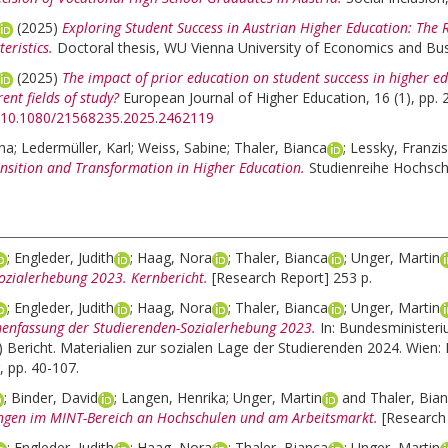
(2025)
Exploring Student Success in Austrian Higher Education: The Ro
eristics.
Doctoral thesis, WU Vienna University of Economics and Bus
(2025)
The impact of prior education on student success in higher ed
rent fields of study?
European Journal of Higher Education, 16 (1), pp. 
rg/10.1080/21568235.2025.2462119
rna
;
Ledermüller, Karl
;
Weiss, Sabine
;
Thaler, Bianca
;
Lessky, Franzi
nsition and Transformation in Higher Education.
Studienreihe Hochsch
;
Engleder, Judith
;
Haag, Nora
;
Thaler, Bianca
;
Unger, Martin
ozialerhebung 2023. Kernbericht.
[Research Report] 253 p.
;
Engleder, Judith
;
Haag, Nora
;
Thaler, Bianca
;
Unger, Martin
nfassung der Studierenden-Sozialerhebung 2023.
In:
Bundesministeri
 Bericht. Materialien zur sozialen Lage der Studierenden 2024. Wien:
 pp. 40-107.
;
Binder, David
;
Langen, Henrika
;
Unger, Martin
and
Thaler, Bia
ngen im MINT-Bereich an Hochschulen und am Arbeitsmarkt.
[Research
;
Engleder, Judith
;
Haag, Nora
;
Thaler, Bianca
;
Unger, Martin