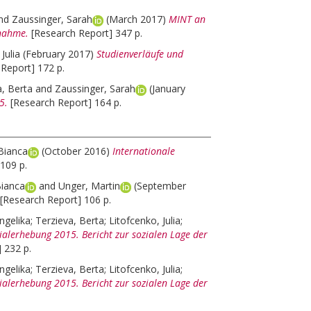
nd
Zaussinger, Sarah
(March 2017)
MINT an
fnahme.
[Research Report] 347 p.
Julia
(February 2017)
Studienverläufe und
Report] 172 p.
a, Berta
and
Zaussinger, Sarah
(January
5.
[Research Report] 164 p.
 Bianca
(October 2016)
Internationale
109 p.
Bianca
and
Unger, Martin
(September
[Research Report] 106 p.
ngelika
;
Terzieva, Berta
;
Litofcenko, Julia
;
ialerhebung 2015. Bericht zur sozialen Lage der
 232 p.
ngelika
;
Terzieva, Berta
;
Litofcenko, Julia
;
ialerhebung 2015. Bericht zur sozialen Lage der