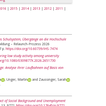
2016
|
2015
|
2014
|
2013
|
2012
|
2011
|
das Schulsystem, Übergänge an die Hochschule
lbildung – Relaunch-Prozess 2026
7 p.
https://doi.org/10.60739/IHS-7474
oring low study activity among university
i.org/10.1080/0309877X.2026.2651730
ge: Analyse ihrer Laufbahnen auf Basis von
a
;
Unger, Martin
and
Zaussinger, Sarah
.
act of Social Background and Unemployment
, 13, 9772.
https://doi.org/10.17645/si.9772