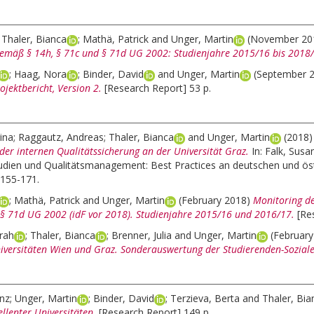
;
Thaler, Bianca
;
Mathä, Patrick
and
Unger, Martin
(November 20
gemäß § 14h, § 71c und § 71d UG 2002: Studienjahre 2015/16 bis 2018
;
Haag, Nora
;
Binder, David
and
Unger, Martin
(September 
ojektbericht, Version 2.
[Research Report] 53 p.
ina
;
Raggautz, Andreas
;
Thaler, Bianca
and
Unger, Martin
(2018
der internen Qualitätssicherung an der Universität Graz.
In:
Falk, Susa
udien und Qualitätsmanagement: Best Practices an deutschen und öst
155-171.
;
Mathä, Patrick
and
Unger, Martin
(February 2018)
Monitoring d
 § 71d UG 2002 (idF vor 2018). Studienjahre 2015/16 und 2016/17.
[Re
rah
;
Thaler, Bianca
;
Brenner, Julia
and
Unger, Martin
(Februar
iversitäten Wien und Graz. Sonderauswertung der Studierenden-Sozial
enz
;
Unger, Martin
;
Binder, David
;
Terzieva, Berta
and
Thaler, Bia
ellenter Universitäten.
[Research Report] 149 p.