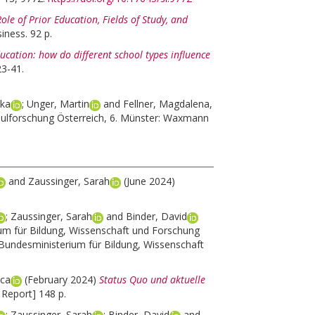
le of Prior Education, Fields of Study, and
iness. 92 p.
ucation: how do different school types influence
23-41.
ska
;
Unger, Martin
and
Fellner, Magdalena
,
ulforschung Österreich, 6. Münster: Waxmann
and
Zaussinger, Sarah
(June 2024)
;
Zaussinger, Sarah
and
Binder, David
um für Bildung, Wissenschaft und Forschung
 Bundesministerium für Bildung, Wissenschaft
nca
(February 2024)
Status Quo und aktuelle
 Report] 148 p.
;
Zaussinger, Sarah
;
Binder, David
and