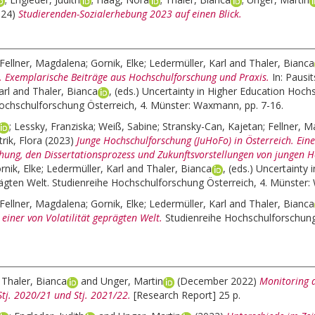
024)
Studierenden-Sozialerhebung 2023 auf einen Blick.
Fellner, Magdalena
;
Gornik, Elke
;
Ledermüller, Karl
and
Thaler, Bianca
. Exemplarische Beiträge aus Hochschulforschung und Praxis.
In:
Pausits
arl
and
Thaler, Bianca
, (eds.)
Uncertainty in Higher Education Hochsc
ochschulforschung Österreich, 4. Münster: Waxmann, pp. 7-16.
;
Lessky, Franziska
;
Weiß, Sabine
;
Stransky-Can, Kajetan
;
Fellner, 
rik, Flora
(2023)
Junge Hochschulforschung (JuHoFo) in Österreich. Ein
hung, den Dissertationsprozess und Zukunftsvorstellungen von jungen 
rnik, Elke
;
Ledermüller, Karl
and
Thaler, Bianca
, (eds.)
Uncertainty 
prägten Welt. Studienreihe Hochschulforschung Österreich, 4. Münster
Fellner, Magdalena
;
Gornik, Elke
;
Ledermüller, Karl
and
Thaler, Bianca
einer von Volatilität geprägten Welt.
Studienreihe Hochschulforschung
;
Thaler, Bianca
and
Unger, Martin
(December 2022)
Monitoring 
tj. 2020/21 und Stj. 2021/22.
[Research Report] 25 p.