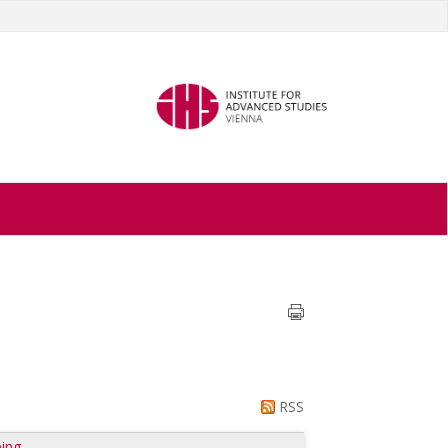
RSS
ing