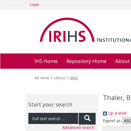
Login
IHS Home
Repository Home
About
IHS Home
Library
IRIHS
Thaler, 
Start your search
Up a level
Export as
Advanced search