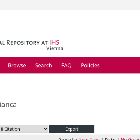
Browse
Search
FAQ
Policies
Bianca
Group by:
Item Type
|
Date
|
No Group