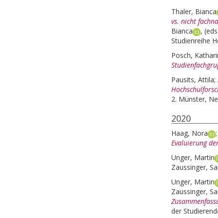
Thaler, Bianca
vs. nicht fachn
Bianca
, (eds
Studienreihe H
Posch, Kathar
Studienfachgru
Pausits, Attila
;
Hochschulforsc
2. Münster, N
2020
Haag, Nora
Evaluierung de
Unger, Martin
Zaussinger, Sa
Unger, Martin
Zaussinger, Sa
Zusammenfass
der Studierend