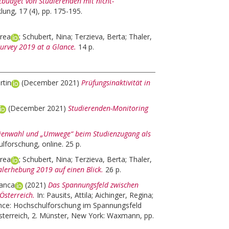
tbudget von Studierenden mit nicht-
lung, 17 (4), pp. 175-195.
rea
;
Schubert, Nina
;
Terzieva, Berta
;
Thaler,
Survey 2019 at a Glance.
14 p.
rtin
(December 2021)
Prüfungsinaktivität in
(December 2021)
Studierenden-Monitoring
dienwahl und „Umwege“ beim Studienzugang als
forschung, online. 25 p.
rea
;
Schubert, Nina
;
Terzieva, Berta
;
Thaler,
alerhebung 2019 auf einen Blick.
26 p.
ianca
(2021)
Das Spannungsfeld zwischen
Österreich.
In:
Pausits, Attila
;
Aichinger, Regina
;
nce: Hochschulforschung im Spannungsfeld
terreich, 2. Münster, New York: Waxmann, pp.