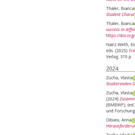
Thaler, Bianca
Student Charact
Thaler, Bianca
success in diffe
https://doi.o
Nairz-Wirth, E
eds.
(2025)
Tra
Verlag. 310 p.
2024
Zucha, Vlasta
Studierenden-S
Zucha, Vlasta
(2024)
Zusamme
(BMBWF), (ed.)
und Forschung,
Dibiasi, Anna
Herausforderu
Zucha, Vlasta