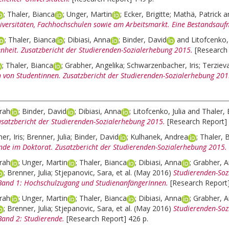
;
Thaler, Bianca
;
Unger, Martin
;
Ecker, Brigitte
;
Mathä, Patrick
a
niversitäten, Fachhochschulen sowie am Arbeitsmarkt. Eine Bestandsau
;
Thaler, Bianca
;
Dibiasi, Anna
;
Binder, David
and
Litofcenko, 
enheit. Zusatzbericht der Studierenden-Sozialerhebung 2015.
[Research 
;
Thaler, Bianca
;
Grabher, Angelika
;
Schwarzenbacher, Iris
;
Terziev
n von Studentinnen. Zusatzbericht der Studierenden-Sozialerhebung 201
rah
;
Binder, David
;
Dibiasi, Anna
;
Litofcenko, Julia
and
Thaler,
usatzbericht der Studierenden-Sozialerhebung 2015.
[Research Report] 
r, Iris
;
Brenner, Julia
;
Binder, David
;
Kulhanek, Andrea
;
Thaler, 
nde im Doktorat. Zusatzbericht der Studierenden-Sozialerhebung 2015.
rah
;
Unger, Martin
;
Thaler, Bianca
;
Dibiasi, Anna
;
Grabher, A
;
Brenner, Julia
;
Stjepanovic, Sara
, et al.
(May 2016)
Studierenden-Soz
Band 1: Hochschulzugang und StudienanfängerInnen.
[Research Report]
rah
;
Unger, Martin
;
Thaler, Bianca
;
Dibiasi, Anna
;
Grabher, A
;
Brenner, Julia
;
Stjepanovic, Sara
, et al.
(May 2016)
Studierenden-Soz
Band 2: Studierende.
[Research Report] 426 p.