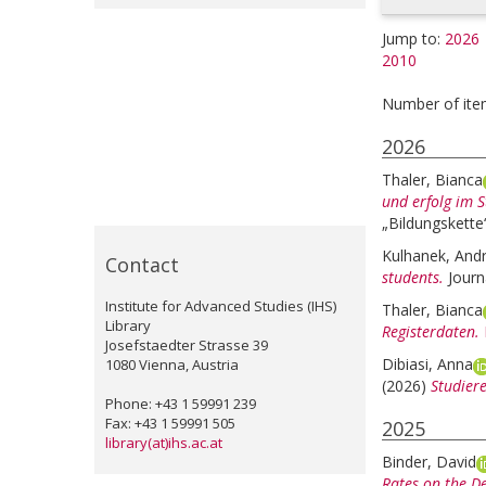
Jump to:
2026
2010
Number of ite
2026
Thaler, Bianca
und erfolg im 
„Bildungskette
Kulhanek, And
Contact
students.
Journ
Institute for Advanced Studies (IHS)
Thaler, Bianca
Library
Registerdaten.
Josefstaedter Strasse 39
Dibiasi, Anna
1080 Vienna, Austria
(2026)
Studier
Phone: +43 1 59991 239
Fax: +43 1 59991 505
2025
library(at)ihs.ac.at
Binder, David
Rates on the De