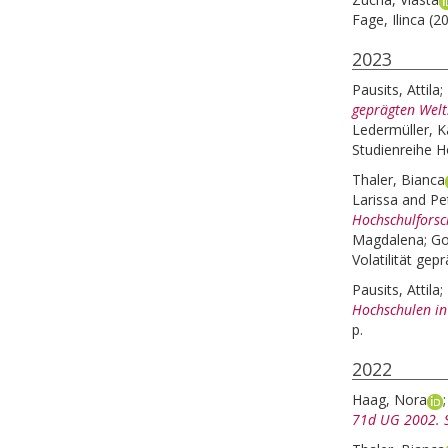
Fage, Ilinca
(2
2023
Pausits, Attila
;
geprägten Welt
Ledermüller, K
Studienreihe H
Thaler, Bianca
Larissa
and
Pet
Hochschulforsc
Magdalena
;
Go
Volatilität ge
Pausits, Attila
;
Hochschulen in 
p.
2022
Haag, Nora
71d UG 2002. S