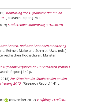
19)
Monitoring der Aufnahmeverfahren an
/19.
[Research Report] 78 p.
2019)
Studierenden-Monitoring (STUDMON).
)
Absolventen- und Absolventinnen-Monitoring
nne
;
Reimer, Maike
and
Schmidt, Uwe
, (eds.)
erreichischen Hochschulen. Münster:
er Aufnahmeverfahren an Universitäten gemäß §
search Report] 142 p.
y 2018)
Zur Situation der Studierenden an den
erhebung 2015.
[Research Report] 141 p.
nca
(November 2017)
Vielfältige Exzellenz.