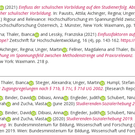
(2021)
Einfluss der schulischen Vorbildung auf den Studienerfolg. A
aher schulischer Vorbildung.
In:
Pausits, Attila
;
Aichinger, Regina
;
Unger
.)
Rigour and Relevance: Hochschulforschung im Spannungsfeld zwis
ochschulforschung Österreich, 2. Münster, New York: Waxmann, pp. 
ina
;
Thaler, Bianca
and
Lessky, Franziska
(2021)
Einflussfaktoren au
ppe?
Zeitschrift für Hochschulentwicklung, 16 (4), pp. 143-162.
https:/
Aichinger, Regina
;
Unger, Martin
;
Fellner, Magdalena
and
Thaler, B
hung im Spannungsfeld zwischen Methodenstrenge und Praxisrelevanz.
ew York: Waxmann. 218 p.
;
Thaler, Bianca
;
Stieger, Alexandra
;
Unger, Martin
;
Humpl, Stefan
r Zugangsregelungen nach § 71b, § 71c, § 71d UG 2002.
[Research Repo
;
Binder, David
;
Dibiasi, Anna
;
Engleder, Judith
;
Schubert, Nin
rah
and
Zucha, Vlasta
(June 2020)
Studierenden-Sozialerhebung 2
;
Binder, David
;
Dibiasi, Anna
;
Engleder, Judith
;
Schubert, Nin
rah
and
Zucha, Vlasta
(2020)
Studierenden-Sozialerhebung 2019. 
ung.
In:
Bundesministerium für Bildung, Wissenschaft und Forschung (
en 2019. Wien: Bundesministerium für Bildung, Wissenschaft und Fo