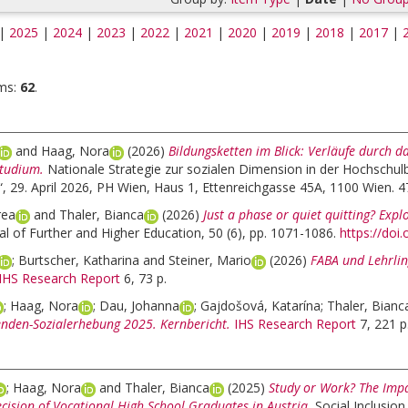
|
2025
|
2024
|
2023
|
2022
|
2021
|
2020
|
2019
|
2018
|
2017
|
ms:
62
.
and
Haag, Nora
(2026)
Bildungsketten im Blick: Verläufe durch 
Studium.
Nationale Strategie zur sozialen Dimension in der Hochschu
“, 29. April 2026, PH Wien, Haus 1, Ettenreichgasse 45A, 1100 Wien. 4
rea
and
Thaler, Bianca
(2026)
Just a phase or quiet quitting? Expl
al of Further and Higher Education, 50 (6), pp. 1071-1086.
https://do
;
Burtscher, Katharina
and
Steiner, Mario
(2026)
FABA und Lehrlin
IHS Research Report
6, 73 p.
;
Haag, Nora
;
Dau, Johanna
;
Gajdošová, Katarína
;
Thaler, Bianc
enden-Sozialerhebung 2025. Kernbericht.
IHS Research Report
7, 221 p
;
Haag, Nora
and
Thaler, Bianca
(2025)
Study or Work? The Imp
cision of Vocational High School Graduates in Austria.
Social Inclusion