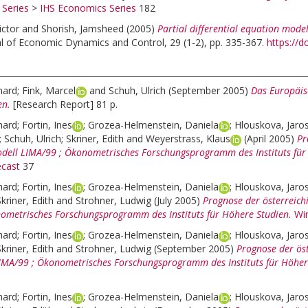
 Series
>
IHS Economics Series
182
ictor
and
Shorish, Jamsheed
(2005)
Partial differential equation modell
al of Economic Dynamics and Control, 29 (1-2), pp. 335-367.
https://d
hard
;
Fink, Marcel
and
Schuh, Ulrich
(September 2005)
Das Europäis
en.
[Research Report] 81 p.
hard
;
Fortin, Ines
;
Grozea-Helmenstein, Daniela
;
Hlouskova, Jaro
;
Schuh, Ulrich
;
Skriner, Edith
and
Weyerstrass, Klaus
(April 2005)
Pr
dell LIMA/99 ; Ökonometrisches Forschungsprogramm des Instituts für
cast
37
hard
;
Fortin, Ines
;
Grozea-Helmenstein, Daniela
;
Hlouskova, Jaro
kriner, Edith
and
Strohner, Ludwig
(July 2005)
Prognose der österreich
ometrisches Forschungsprogramm des Instituts für Höhere Studien.
Wi
hard
;
Fortin, Ines
;
Grozea-Helmenstein, Daniela
;
Hlouskova, Jaro
kriner, Edith
and
Strohner, Ludwig
(September 2005)
Prognose der ös
IMA/99 ; Ökonometrisches Forschungsprogramm des Instituts für Höher
hard
;
Fortin, Ines
;
Grozea-Helmenstein, Daniela
;
Hlouskova, Jaro