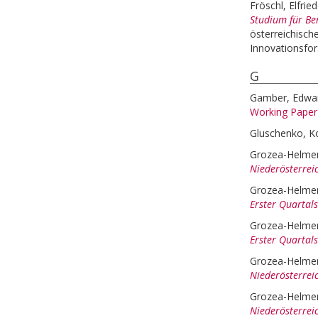
Fröschl, Elfrie
Studium für Ber
österreichische
Innovationsfor
G
Gamber, Edwa
Working Paper
Gluschenko, K
Grozea-Helmen
Niederösterreic
Grozea-Helmen
Erster Quartal
Grozea-Helmen
Erster Quartals
Grozea-Helmen
Niederösterrei
Grozea-Helmen
Niederösterreic