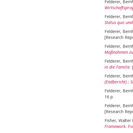
Felderer, Bern
Wirtschaftspro
Felderer, Bern
Status quo und
Felderer, Bern
[Research Repo
Felderer, Bern
Maßnahmen zur 
Felderer, Bern
in die Familie.
Felderer, Bern
(Endbericht) ; 
Felderer, Bern
16 p.
Felderer, Bern
[Research Repo
Fisher, Walter 
Framework.
Fo