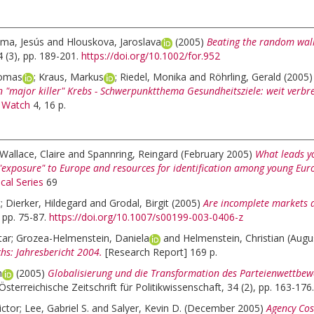
ma, Jesús
and
Hlouskova, Jaroslava
(2005)
Beating the random walk
4 (3), pp. 189-201.
https://doi.org/10.1002/for.952
homas
;
Kraus, Markus
;
Riedel, Monika
and
Röhrling, Gerald
(2005
 "major killer" Krebs - Schwerpunktthema Gesundheitsziele: weit verbrei
 Watch
4, 16 p.
Wallace, Claire
and
Spannring, Reingard
(February 2005)
What leads yo
 "exposure" to Europe and resources for identification among young Eur
cal Series
69
t
;
Dierker, Hildegard
and
Grodal, Birgit
(2005)
Are incomplete markets a
 pp. 75-87.
https://doi.org/10.1007/s00199-003-0406-z
tar
;
Grozea-Helmenstein, Daniela
and
Helmenstein, Christian
(Augu
hs: Jahresbericht 2004.
[Research Report] 169 p.
n
(2005)
Globalisierung und die Transformation des Parteienwettbewe
Österreichische Zeitschrift für Politikwissenschaft, 34 (2), pp. 163-176.
ictor
;
Lee, Gabriel S.
and
Salyer, Kevin D.
(December 2005)
Agency Cos