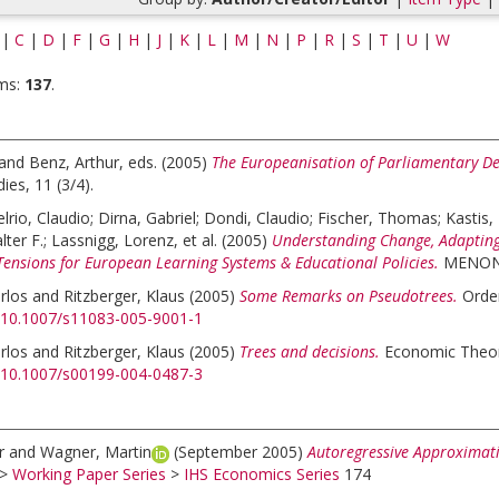
|
C
|
D
|
F
|
G
|
H
|
J
|
K
|
L
|
M
|
N
|
P
|
R
|
S
|
T
|
U
|
W
ms:
137
.
and
Benz, Arthur
, eds.
(2005)
The Europeanisation of Parliamentary D
ies, 11 (3/4).
lrio, Claudio
;
Dirna, Gabriel
;
Dondi, Claudio
;
Fischer, Thomas
;
Kastis,
ter F.
;
Lassnigg, Lorenz
, et al.
(2005)
Understanding Change, Adapting 
Tensions for European Learning Systems & Educational Policies.
MENON 
rlos
and
Ritzberger, Klaus
(2005)
Some Remarks on Pseudotrees.
Order
g/10.1007/s11083-005-9001-1
rlos
and
Ritzberger, Klaus
(2005)
Trees and decisions.
Economic Theory
g/10.1007/s00199-004-0487-3
r
and
Wagner, Martin
(September 2005)
Autoregressive Approximatio
>
Working Paper Series
>
IHS Economics Series
174