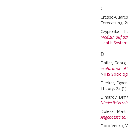
C
Crespo-Cuares
Forecasting, 2
Czypionka, T
Medizin auf den
Health System
D
Datler, Georg
;
exploration of
>
IHS Sociologi
Dierker, Egber
Theory, 25 (1),
Dimitrov, Dimi
Niederösterreic
Dolezal, Marti
Angebotsseite.
Dorofeenko, V