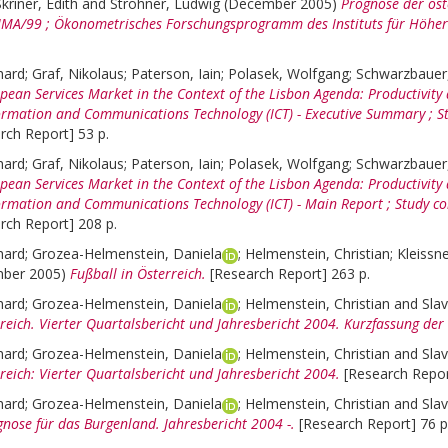
kriner, Edith
and
Strohner, Ludwig
(December 2005)
Prognose der öst
IMA/99 ; Ökonometrisches Forschungsprogramm des Instituts für Höher
hard
;
Graf, Nikolaus
;
Paterson, Iain
;
Polasek, Wolfgang
;
Schwarzbauer
pean Services Market in the Context of the Lisbon Agenda: Productivit
nformation and Communications Technology (ICT) - Executive Summary ; S
rch Report] 53 p.
hard
;
Graf, Nikolaus
;
Paterson, Iain
;
Polasek, Wolfgang
;
Schwarzbauer
pean Services Market in the Context of the Lisbon Agenda: Productivit
nformation and Communications Technology (ICT) - Main Report ; Study c
rch Report] 208 p.
hard
;
Grozea-Helmenstein, Daniela
;
Helmenstein, Christian
;
Kleissn
ber 2005)
Fußball in Österreich.
[Research Report] 263 p.
hard
;
Grozea-Helmenstein, Daniela
;
Helmenstein, Christian
and
Sla
reich. Vierter Quartalsbericht und Jahresbericht 2004. Kurzfassung der
hard
;
Grozea-Helmenstein, Daniela
;
Helmenstein, Christian
and
Sla
reich: Vierter Quartalsbericht und Jahresbericht 2004.
[Research Repor
hard
;
Grozea-Helmenstein, Daniela
;
Helmenstein, Christian
and
Sla
gnose für das Burgenland. Jahresbericht 2004 -.
[Research Report] 76 p