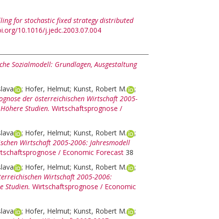
ing for stochastic fixed strategy distributed
oi.org/10.1016/j.jedc.2003.07.004
che Sozialmodell: Grundlagen, Ausgestaltung
slava
;
Hofer, Helmut
;
Kunst, Robert M.
;
ognose der österreichischen Wirtschaft 2005-
 Höhere Studien.
Wirtschaftsprognose /
slava
;
Hofer, Helmut
;
Kunst, Robert M.
;
ischen Wirtschaft 2005-2006: Jahresmodell
rtschaftsprognose / Economic Forecast
38
slava
;
Hofer, Helmut
;
Kunst, Robert M.
;
terreichischen Wirtschaft 2005-2006:
e Studien.
Wirtschaftsprognose / Economic
slava
;
Hofer, Helmut
;
Kunst, Robert M.
;