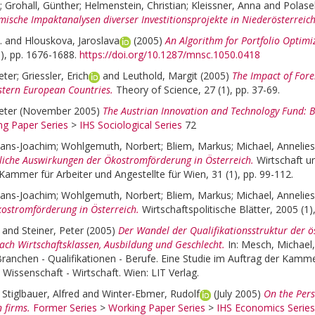
;
Grohall, Günther
;
Helmenstein, Christian
;
Kleissner, Anna
and
Polase
ische Impaktanalysen diverser Investitionsprojekte in Niederösterreich
.
and
Hlouskova, Jaroslava
(2005)
An Algorithm for Portfolio Optimi
1), pp. 1676-1688.
https://doi.org/10.1287/mnsc.1050.0418
eter
;
Griessler, Erich
and
Leuthold, Margit
(2005)
The Impact of Fore
stern European Countries.
Theory of Science, 27 (1), pp. 37-69.
eter
(November 2005)
The Austrian Innovation and Technology Fund: B
ng Paper Series
>
IHS Sociological Series
72
ans-Joachim
;
Wohlgemuth, Norbert
;
Bliem, Markus
;
Michael, Annelie
tliche Auswirkungen der Ökostromförderung in Österreich.
Wirtschaft un
 Kammer für Arbeiter und Angestellte für Wien, 31 (1), pp. 99-112.
ans-Joachim
;
Wohlgemuth, Norbert
;
Bliem, Markus
;
Michael, Annelie
ostromförderung in Österreich.
Wirtschaftspolitische Blätter, 2005 (1)
and
Steiner, Peter
(2005)
Der Wandel der Qualifikationsstruktur der ö
ach Wirtschaftsklassen, Ausbildung und Geschlecht.
In:
Mesch, Michael
Branchen - Qualifikationen - Berufe. Eine Studie im Auftrag der Kammer
Wissenschaft - Wirtschaft. Wien: LIT Verlag.
;
Stiglbauer, Alfred
and
Winter-Ebmer, Rudolf
(July 2005)
On the Pers
n firms.
Former Series
>
Working Paper Series
>
IHS Economics Series