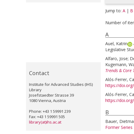
Jump to:
A
|
B
Number of ite
A
Auel, Katrin
Legislative Stud
Alfaro, Jose
;
De
Kugemann, Wal
Trends & Core 
Contact
Alós-Ferrer, Ca
Institute for Advanced Studies (IHS)
https://doi.or
Library
Alós-Ferrer, Ca
Josefstaedter Strasse 39
https://doi.or
1080 Vienna, Austria
Phone: +43 1 59991 239
B
Fax: +43 1 59991 505
Bauer, Dietma
library(at)ihs.ac.at
Former Series