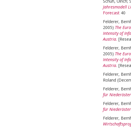
Schuh, Ulrich
;
S
Jahresmodell L
Forecast
40
Felderer, Bern
2005)
The Euro
Intensity of I
Austria.
[Resea
Felderer, Bern
2005)
The Euro
Intensity of I
Austria.
[Resea
Felderer, Bern
Roland
(Decem
Felderer, Bern
für Niederöster
Felderer, Bern
für Niederöster
Felderer, Bern
Wirtschaftspro