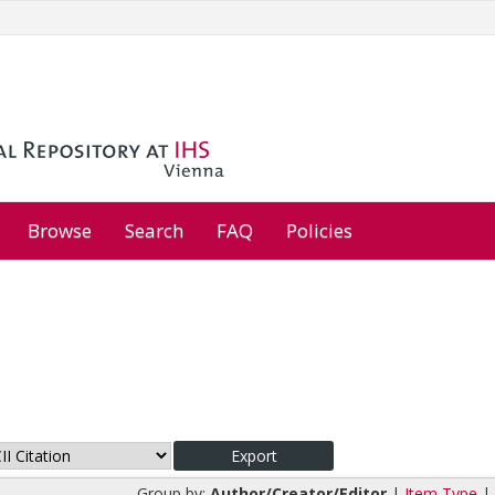
Browse
Search
FAQ
Policies
Group by:
Author/Creator/Editor
|
Item Type