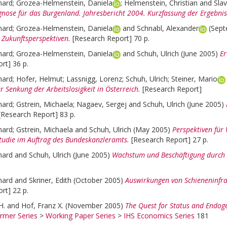
hard
;
Grozea-Helmenstein, Daniela
;
Helmenstein, Christian
and
Sla
gnose für das Burgenland. Jahresbericht 2004. Kurzfassung der Ergebnis
hard
;
Grozea-Helmenstein, Daniela
and
Schnabl, Alexander
(Sep
 Zukunftsperspektiven.
[Research Report] 70 p.
hard
;
Grozea-Helmenstein, Daniela
and
Schuh, Ulrich
(June 2005)
Er
rt] 36 p.
hard
;
Hofer, Helmut
;
Lassnigg, Lorenz
;
Schuh, Ulrich
;
Steiner, Mario
Senkung der Arbeitslosigkeit in Österreich.
[Research Report]
hard
;
Gstrein, Michaela
;
Nagaev, Sergej
and
Schuh, Ulrich
(June 2005)
[Research Report] 83 p.
hard
;
Gstrein, Michaela
and
Schuh, Ulrich
(May 2005)
Perspektiven für
Studie im Auftrag des Bundeskanzleramts.
[Research Report] 27 p.
hard
and
Schuh, Ulrich
(June 2005)
Wachstum und Beschäftigung durch I
hard
and
Skriner, Edith
(October 2005)
Auswirkungen von Schieneninfras
rt] 22 p.
H.
and
Hof, Franz X.
(November 2005)
The Quest for Status and Endog
rmer Series
>
Working Paper Series
>
IHS Economics Series
181