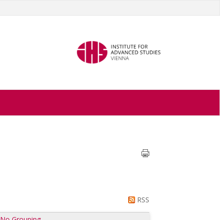
RSS
|
No Grouping