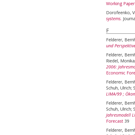
Working Paper
Dorofeenko, V
systems.
Journ
F
Felderer, Bern
und Perspektiv
Felderer, Bern
Riedel, Monika
2006: Jahresmo
Economic Fore
Felderer, Bern
Schuh, Ulrich
;
S
LIMA/99 ; Ökon
Felderer, Bern
Schuh, Ulrich
;
S
Jahresmodell L
Forecast
39
Felderer, Bern