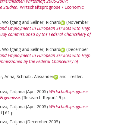
erreichischen Wirtschaft 2005-2007:
e Studien.
Wirtschaftsprognose / Economic
, Wolfgang
and
Sellner, Richard
(November
y and Employment in European Services with High
tudy commissioned by the Federal Chancellery of
, Wolfgang
and
Sellner, Richard
(December
y and Employment in European Services with High
ommissioned by the Federal Chancellery of
er, Anna
;
Schnabl, Alexander
and
Treitler,
vova, Tatjana
(April 2005)
Wirtschaftsprognose
 Ergebnisse.
[Research Report] 9 p.
vova, Tatjana
(April 2005)
Wirtschaftsprognose
t] 61 p.
vova, Tatjana
(December 2005)
.