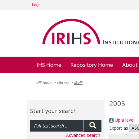
Login
IHS Home
Repository Home
About
IHS Home
Library
IRIHS
2005
Start your search
Up a level
Export as
Advanced search