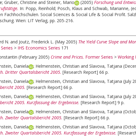
de
;
Gruber, Christine
and
Steiner, Mario
(2005)
Forschung und Entwic
ufstätige.
In:
Popp, Reinhold
;
Posch, Klaus
and
Schwab, Marianne
, (e
n Fachhochschulen. Social Sciences & Social Life & Social Profit. Salz
schung. Wien: LIT Verlag, pp. 205-216.
rd N.
and
Joutz, Frederick L.
(May 2005)
The Yield Curve Slope and Mon
 Series
>
IHS Economics Series
171
onstantin
(February 2005)
Crime and Prices.
Former Series
>
Working 
stein, Daniela
;
Helmenstein, Christian
and
Slavova, Tatjana
(Dece
h. Dritter Quartalsbericht 2005.
[Research Report] 66 p.
stein, Daniela
;
Helmenstein, Christian
and
Slavova, Tatjana
(July 
sbericht 2005.
[Research Report] 66 p.
stein, Daniela
;
Helmenstein, Christian
and
Slavova, Tatjana
(July 
bericht 2005. Kurzfassung der Ergebnisse.
[Research Report] 9 p.
stein, Daniela
;
Helmenstein, Christian
and
Slavova, Tatjana
(Octo
ch. Zweiter Quartalsbericht 2005.
[Research Report] 66 p.
stein, Daniela
;
Helmenstein, Christian
and
Slavova, Tatjana
(Octo
h. Zweiter Quartalsbericht 2005. Kurzfassung der Ergebnisse.
[Research