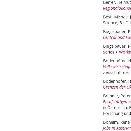
Berrer, Helmut
Regionalökonom
Best, Michael J
Science, 51 (1
Biegelbauer, P
Central and Ea
Biegelbauer, P
Series
>
Worki
Bodenhöfer, H
Volkswirtschaf
Zeitschrift der
Bodenhöfer, H
Grenzen der Ök
Brenner, Peter
Berufstätigen n
in Österreich. 
Forschung und 
Böheim, René
jobs in Austria