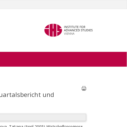
uartalsbericht und
vova, Tatjana
(April 2005)
Wirtschaftsprognose