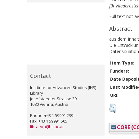
für Niederöster
Full text not a
Abstract
aus dem Inhalt
Die Entwicklun
Datensituation
Item Type:
Funders:
Contact
Date Deposi
Last Modifie
Institute for Advanced Studies (IHS)
Library
URI:
Josefstaedter Strasse 39
1080 Vienna, Austria
Phone: +43 1 59991 239
Fax: +43 1 59991 505
library(at)ihs.ac.at
CORE (CO