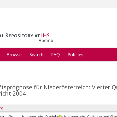
Browse
Search
FAQ
Policies
tsprognose für Niederösterreich: Vierter Q
richt 2004
re
hard
;
Grozea-Helmenstein, Daniela
;
Helmenstein, Christian
and
Sla