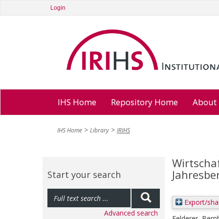
Login
IHS Home
Repository Home
About
IHS Home
Library
IRIHS
Wirtschaf
Jahresbe
Start your search
Export/sha
Advanced search
Felderer, Bern