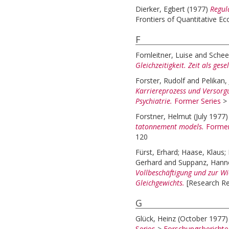
Dierker, Egbert
(1977)
Regul
Frontiers of Quantitative E
F
Fornleitner, Luise
and
Schee
Gleichzeitigkeit. Zeit als ges
Forster, Rudolf
and
Pelikan,
Karriereprozess und Versorgu
Psychiatrie.
Former Series
>
Forstner, Helmut
(July 1977
tatonnement models.
Former
120
Fürst, Erhard
;
Haase, Klaus
;
Gerhard
and
Suppanz, Hann
Vollbeschäftigung und zur Wi
Gleichgewichts.
[Research Re
G
Glück, Heinz
(October 1977
Series
>
Forschungsbericht