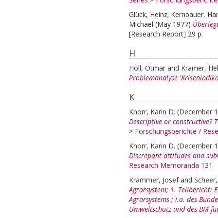
Glück, Heinz
;
Kernbauer, Ha
Michael
(May 1977)
Überlegu
[Research Report] 29 p.
H
Höll, Otmar
and
Kramer, He
Problemanalyse 'Krisenindik
K
Knorr, Karin D.
(December 
Descriptive or constructive?
>
Forschungsberichte / Re
Knorr, Karin D.
(December 
Discrepant attitudes and subv
Research Memoranda
131
Krammer, Josef
and
Scheer,
Agrarsystem; 1. Teilbericht: 
Agrarsystems ; i.a. des Bund
Umweltschutz und des BM für