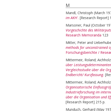
M
Mandl, Christoph
(March 19
im AKH'.
[Research Report] 1
Marsoner, Paul
(October 1
Vorgeschichte des Militärput
Research Memoranda
123
Mitter, Peter
and
Ueberhube
methods for unconstrained op
Forschungsberichte / Rese
Mittermeir, Roland
;
Aichholz
über Leistungsdeterminanten 
Vergleichsstudie über die Org
Endbericht/ Kurzfassung.
[Re
Mittermeir, Roland
;
Aichholz
Organisatorische Einflussgrö
Industrieforschung im interna
über die Organisation und Ef
[Research Report] 215 p.
Munduch, Gerhard
(May 19