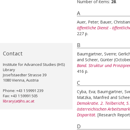
Number of items:
28
.
A
Auer, Peter
;
Bauer, Christian
öffentliche Dienst - öffentlic
227 p.
B
Contact
Baumgartner, Sverre
;
Gerlic
and
Scheer, Günter
(Octobe
Institute for Advanced Studies (IHS)
Band. Struktur und Prinzipie
Library
416 p.
Josefstaedter Strasse 39
1080 Vienna, Austria
C
Phone: +43 1 59991 239
Cyba, Eva
;
Baumgartner, Sv
Fax: +43 1 59991 505
Matzka, Manfred
and
Schee
library(at)ihs.ac.at
Demokratie. 2. Teilbericht, 
österreichischen Arbeitsmark
Disparität.
[Research Report
D