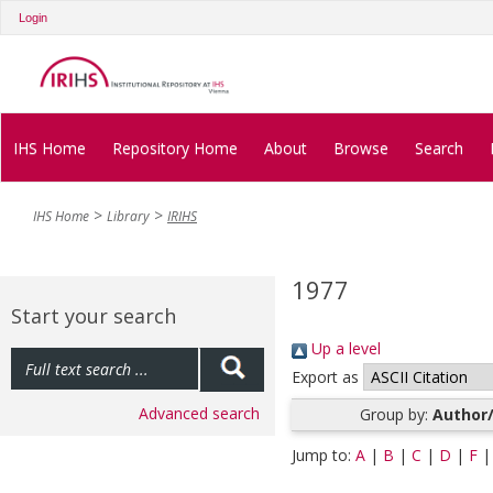
Login
IHS Home
Repository Home
About
Browse
Search
IHS Home
Library
IRIHS
1977
Start your search
Up a level
Export as
Advanced search
Group by:
Author/
Jump to:
A
|
B
|
C
|
D
|
F