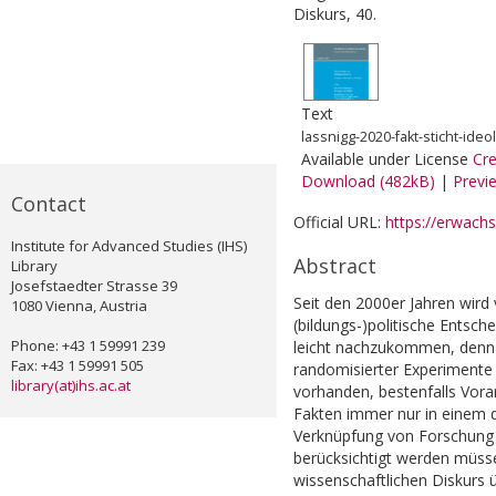
Diskurs, 40.
Text
lassnigg-2020-fakt-sticht-id
Available under License
Cr
Download (482kB)
|
Previ
Contact
Official URL:
https://erwach
Institute for Advanced Studies (IHS)
Abstract
Library
Josefstaedter Strasse 39
Seit den 2000er Jahren wird 
1080 Vienna, Austria
(bildungs-)politische Entsch
Phone: +43 1 59991 239
leicht nachzukommen, denn 
Fax: +43 1 59991 505
randomisierter Experimente 
library(at)ihs.ac.at
vorhanden, bestenfalls Vora
Fakten immer nur in einem de
Verknüpfung von Forschung 
berücksichtigt werden müsse
wissenschaftlichen Diskurs 