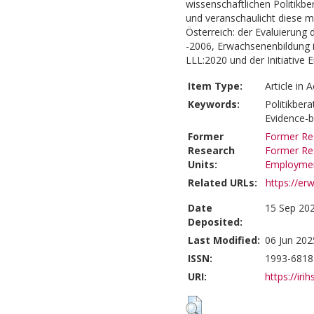
wissenschaftlichen Politikb
und veranschaulicht diese mi
Österreich: der Evaluierun
-2006, Erwachsenenbildung 
LLL:2020 und der Initiative
Item Type:
Article in 
Keywords:
Politikbera
Evidence-b
Former
Former Res
Research
Former Res
Units:
Employme
Related URLs:
https://er
Date
15 Sep 202
Deposited:
Last Modified:
06 Jun 202
ISSN:
1993-6818
URI:
https://iri