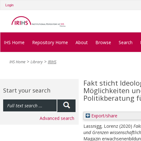
Login
IHS Home
Repository Home
About
Browse
Search
IHS Home
Library
IRIHS
Fakt sticht Ideolo
Möglichkeiten un
Start your search
Politikberatung 
Export/share
Advanced search
Lassnigg, Lorenz
(2020)
Fak
und Grenzen wissenschaftlich
Magazin erwachsenenbildung