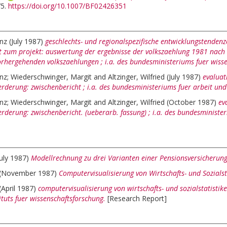
75.
https://doi.org/10.1007/BF02426351
enz
(July 1987)
geschlechts- und regionalspezifische entwicklungstenden
t zum projekt: auswertung der ergebnisse der volkszaehlung 1981 nac
vorhergehenden volkszaehlungen ; i.a. des bundesministeriums fuer wiss
enz
;
Wiederschwinger, Margit
and
Altzinger, Wilfried
(July 1987)
evaluat
rderung: zwischenbericht ; i.a. des bundesministeriums fuer arbeit und 
enz
;
Wiederschwinger, Margit
and
Altzinger, Wilfried
(October 1987)
ev
rderung: zwischenbericht. (ueberarb. fassung) ; i.a. des bundesminister
July 1987)
Modellrechnung zu drei Varianten einer Pensionsversicherung
(November 1987)
Computervisualisierung von Wirtschafts- und Sozialstat
(April 1987)
computervisualisierung von wirtschafts- und sozialstatistiken
tuts fuer wissenschaftsforschung.
[Research Report]