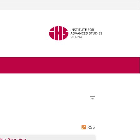
RSS
|
No Grouping