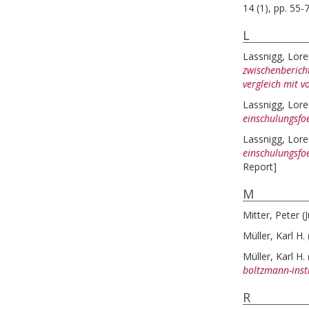
14 (1), pp. 55-
L
Lassnigg, Lor
zwischenberich
vergleich mit 
Lassnigg, Lor
einschulungsfoe
Lassnigg, Lor
einschulungsfoe
Report]
M
Mitter, Peter
(
Müller, Karl H.
Müller, Karl H.
boltzmann-insti
R