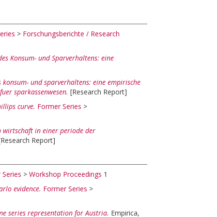
eries
>
Forschungsberichte / Research
des Konsum- und Sparverhaltens: eine
s konsum- und sparverhaltens: eine empirische
s fuer sparkassenwesen.
[Research Report]
llips curve.
Former Series
>
 wirtschaft in einer periode der
[Research Report]
 Series
>
Workshop Proceedings
1
rlo evidence.
Former Series
>
me series representation for Austria.
Empirica,