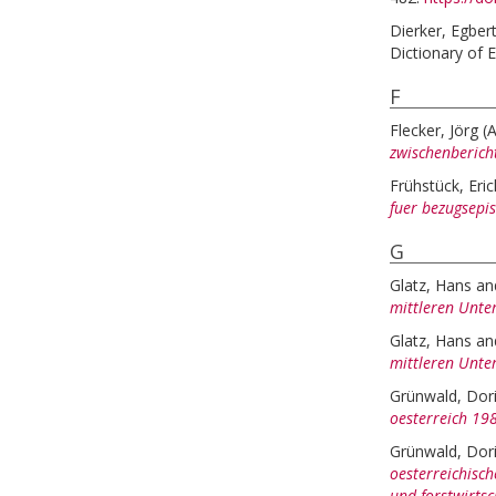
Dierker, Egber
Dictionary of 
F
Flecker, Jörg
(
zwischenbericht
Frühstück, Eric
fuer bezugsepi
G
Glatz, Hans
an
mittleren Unte
Glatz, Hans
an
mittleren Unte
Grünwald, Dor
oesterreich 198
Grünwald, Dor
oesterreichisch
und forstwirtsc