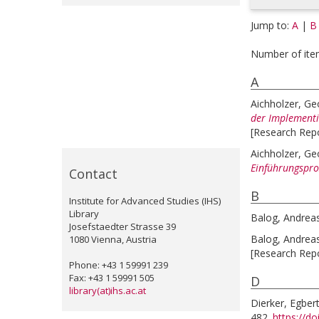
Jump to:
A
|
B
Number of ite
A
Aichholzer, Ge
der Implementi
[Research Rep
Aichholzer, Ge
Einführungspro
Contact
B
Institute for Advanced Studies (IHS)
Library
Balog, Andrea
Josefstaedter Strasse 39
Balog, Andrea
1080 Vienna, Austria
[Research Rep
Phone: +43 1 59991 239
Fax: +43 1 59991 505
D
library(at)ihs.ac.at
Dierker, Egber
482.
https://d