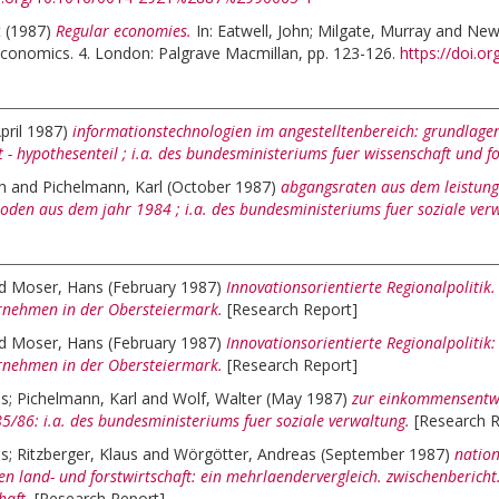
t
(1987)
Regular economies.
In:
Eatwell, John
;
Milgate, Murray
and
New
Economics. 4. London: Palgrave Macmillan, pp. 123-126.
https://doi.
April 1987)
informationstechnologien im angestelltenbereich: grundlagen
 - hypothesenteil ; i.a. des bundesministeriums fuer wissenschaft und f
h
and
Pichelmann, Karl
(October 1987)
abgangsraten aus dem leistungs
soden aus dem jahr 1984 ; i.a. des bundesministeriums fuer soziale ver
d
Moser, Hans
(February 1987)
Innovationsorientierte Regionalpolitik
rnehmen in der Obersteiermark.
[Research Report]
d
Moser, Hans
(February 1987)
Innovationsorientierte Regionalpolitik
rnehmen in der Obersteiermark.
[Research Report]
is
;
Pichelmann, Karl
and
Wolf, Walter
(May 1987)
zur einkommensentwi
5/86: i.a. des bundesministeriums fuer soziale verwaltung.
[Research R
is
;
Ritzberger, Klaus
and
Wörgötter, Andreas
(September 1987)
nation
en land- und forstwirtschaft: ein mehrlaendervergleich. zwischenbericht. 
haft.
[Research Report]