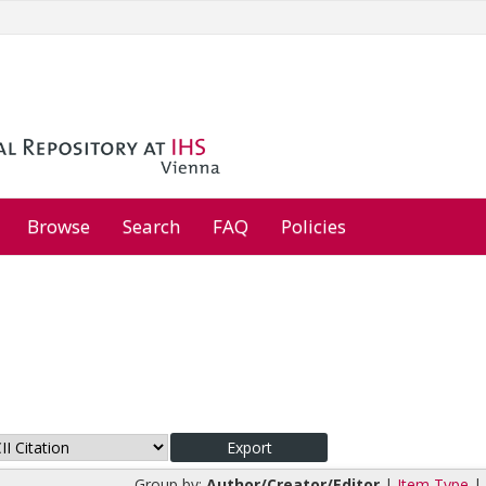
Browse
Search
FAQ
Policies
Group by:
Author/Creator/Editor
|
Item Type