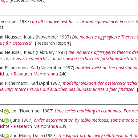
December 1987)
an alternative test for ricardian equivalence.
Former S
41
nd
Neusser, Klaus
(November 1987)
Die moderne aggregierte Theorie 
ie für Österreich.
[Research Report]
nd
Neusser, Klaus
(February 1987)
die moderne aggregierte theorie de
terreich: zwischenbericht ; i.a. des oesterreichischen forschungsinstitut
nd
Pichelmann, Karl
(November 1987)
another twist on the austrian phi
ichte / Research Memoranda
240
nd
Pichelmann, Karl
(April 1987)
modellprojektion der oesterreichischen
erung: interne studie auf ersuchen des bundesministers fuer finanzen.
M.
, ed.
(November 1987)
time series modeling in economics.
Former
M.
(June 1987)
order determination by table methods: some monte ca
ichte / Research Memoranda
239
M.
and
Marin, Dalia
(1987)
The export-productivity relationship: A ti