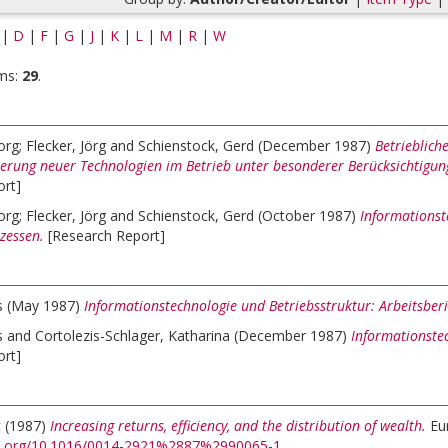
|
D
|
F
|
G
|
J
|
K
|
L
|
M
|
R
|
W
ms:
29
.
org
;
Flecker, Jörg
and
Schienstock, Gerd
(December 1987)
Betrieblich
erung neuer Technologien im Betrieb unter besonderer Berücksichtigung 
ort]
org
;
Flecker, Jörg
and
Schienstock, Gerd
(October 1987)
Informationst
zessen.
[Research Report]
s
(May 1987)
Informationstechnologie und Betriebsstruktur: Arbeitsberi
s
and
Cortolezis-Schlager, Katharina
(December 1987)
Informationstec
ort]
t
(1987)
Increasing returns, efficiency, and the distribution of wealth.
Eu
oi.org/10.1016/0014-2921%2887%2990065-1