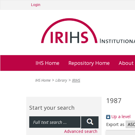
Login
IHS Home
Repository Home
About
IHS Home
Library
IRIHS
1987
Start your search
Up a level
Export as
Advanced search