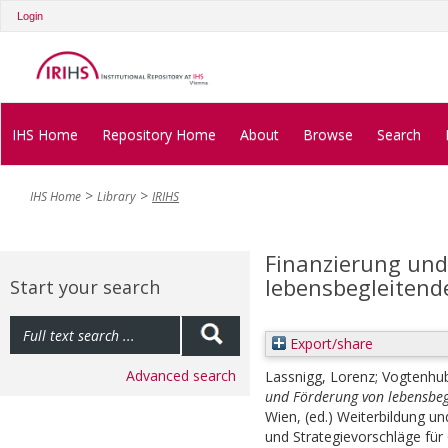
Login
IHS Home
Repository Home
About
Browse
Search
IHS Home
Library
IRIHS
Finanzierung und
lebensbegleitend
Start your search
Export/share
Advanced search
Lassnigg, Lorenz
;
Vogtenhub
und Förderung von lebensbeg
Wien, (ed.) Weiterbildung u
und Strategievorschläge für 