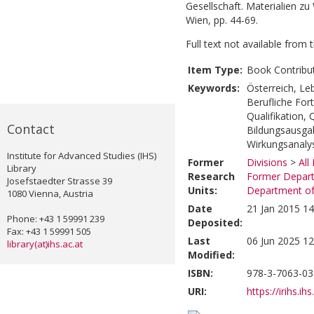
Gesellschaft. Materialien zu
Wien, pp. 44-69.
Full text not available from t
Item Type:
Book Contribu
Keywords:
Österreich, Le
Berufliche Fort
Qualifikation, 
Contact
Bildungsausgab
Wirkungsanaly
Institute for Advanced Studies (IHS)
Former
Divisions
>
All
Library
Research
Former Depart
Josefstaedter Strasse 39
Units:
Department of 
1080 Vienna, Austria
Date
21 Jan 2015 14
Phone: +43 1 59991 239
Deposited:
Fax: +43 1 59991 505
Last
06 Jun 2025 12
library(at)ihs.ac.at
Modified:
ISBN:
978-3-7063-03
URI:
https://irihs.ih