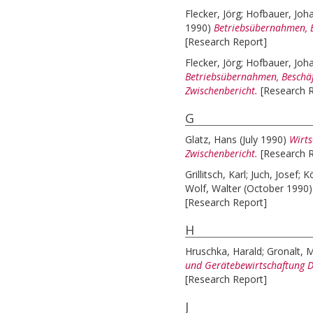
Flecker, Jörg
;
Hofbauer, Joh
1990)
Betriebsübernahmen, B
[Research Report]
Flecker, Jörg
;
Hofbauer, Joh
Betriebsübernahmen, Beschäft
Zwischenbericht.
[Research 
G
Glatz, Hans
(July 1990)
Wirts
Zwischenbericht.
[Research 
Grillitsch, Karl
;
Juch, Josef
;
Kö
Wolf, Walter
(October 1990
[Research Report]
H
Hruschka, Harald
;
Gronalt, 
und Gerätebewirtschaftung Dr
[Research Report]
J