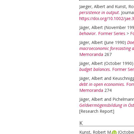
Jaeger, Albert
and
Kunst, Ro
persistence in output.
Journa
https://doi.org/10.1002/jae
Jäger, Albert
(November 19
behavior.
Former Series
>
F
Jäger, Albert
(June 1990)
Doe
macroeconomic forecasting d
Memoranda
267
Jäger, Albert
(October 1990
budget balances.
Former Ser
Jäger, Albert
and
Keuschnigg
debt in open economies.
For
Memoranda
274
Jäger, Albert
and
Pichelmann
Geldvermögensbildung in Öste
[Research Report]
K
Kunst, Robert M.
(Octobe