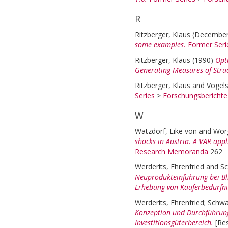
R
Ritzberger, Klaus
(Decembe
some examples.
Former Seri
Ritzberger, Klaus
(1990)
Opt
Generating Measures of Stru
Ritzberger, Klaus
and
Vogels
Series
>
Forschungsbericht
W
Watzdorf, Eike von
and
Wörg
shocks in Austria. A VAR appl
Research Memoranda
262
Werderits, Ehrenfried
and
Sc
Neuprodukteinführung bei Bl
Erhebung von Käuferbedürfni
Werderits, Ehrenfried
;
Schwa
Konzeption und Durchführun
Investitionsgüterbereich.
[Re