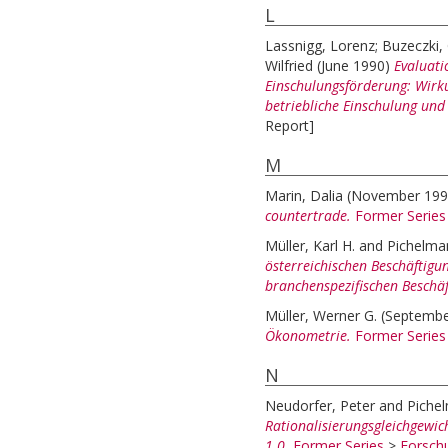
L
Lassnigg, Lorenz
;
Buzeczki,
Wilfried
(June 1990)
Evaluati
Einschulungsförderung: Wir
betriebliche Einschulung und
Report]
M
Marin, Dalia
(November 19
countertrade.
Former Series
Müller, Karl H.
and
Pichelman
österreichischen Beschäftigu
branchenspezifischen Beschäf
Müller, Werner G.
(Septemb
Ökonometrie.
Former Series
N
Neudorfer, Peter
and
Pichel
Rationalisierungsgleichgewi
1.0.
Former Series
>
Forsch