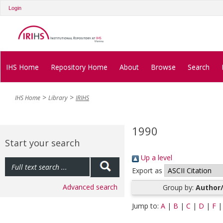
Login
IHS Home
Repository Home
About
Browse
Search
IHS Home
Library
IRIHS
1990
Start your search
Up a level
Export as
Advanced search
Group by:
Author/
Jump to:
A
|
B
|
C
|
D
|
F