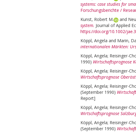
systems: case studies for sm
Forschungsberichte / Rese
Kunst, Robert M.
and
Neu
system.
Journal of Applied E
https://doi.org/10.1002/jae
Köppl, Angela
and
Marin, Da
internationalen Märkten: Ur
Köppl, Angela
;
Reisinger-Ch
1990)
Wirtschaftsprognose K
Köppl, Angela
;
Reisinger-Ch
Wirtschaftsprognose Oberöst
Köppl, Angela
;
Reisinger-Ch
(September 1990)
Wirtschaf
Report]
Köppl, Angela
;
Reisinger-Ch
Wirtschaftsprognose Salzbur
Köppl, Angela
;
Reisinger-Ch
(September 1990)
Wirtschaf