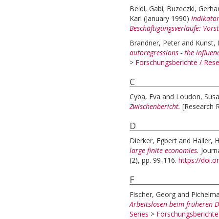
Beidl, Gabi
;
Buzeczki, Gerha
Karl
(January 1990)
Indikato
Beschäftigungsverläufe: Vorst
Brandner, Peter
and
Kunst, 
autoregressions - the influen
>
Forschungsberichte / Re
C
Cyba, Eva
and
Loudon, Sus
Zwischenbericht.
[Research 
D
Dierker, Egbert
and
Haller, 
large finite economies.
Journ
(2), pp. 99-116.
https://doi.
F
Fischer, Georg
and
Pichelma
Arbeitslosen beim früheren D
Series
>
Forschungsbericht