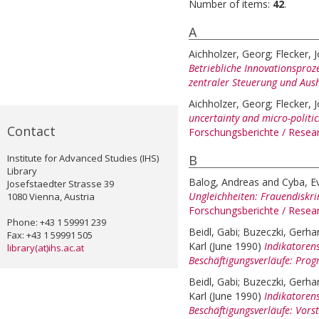
Number of items:
42
.
A
Aichholzer, Georg
;
Flecker, 
Betriebliche Innovationsproz
zentraler Steuerung und Aus
Aichholzer, Georg
;
Flecker, 
uncertainty and micro-politic
Contact
Forschungsberichte / Rese
Institute for Advanced Studies (IHS)
B
Library
Balog, Andreas
and
Cyba, E
Josefstaedter Strasse 39
Ungleichheiten: Frauendiskri
1080 Vienna, Austria
Forschungsberichte / Rese
Phone: +43 1 59991 239
Beidl, Gabi
;
Buzeczki, Gerha
Fax: +43 1 59991 505
Karl
(June 1990)
Indikatorens
library(at)ihs.ac.at
Beschäftigungsverläufe: Pr
Beidl, Gabi
;
Buzeczki, Gerha
Karl
(June 1990)
Indikatorens
Beschäftigungsverläufe: Vorst