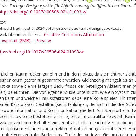
t der Zukunft: Designaspekte für Abfalltrennung im öffentlichen Raum.
Ö
https://doi.org/10.1007/s00506-024-01093-w
ext
ehwald-kladnik-et-al-2024-abfallwirtschaft-zukunft-designaspekte.pdf
vailable under License
Creative Commons Attribution
.
ownload (2MB)
|
Preview
ttps://doi.org/10.1007/s00506-024-01093-w
entlichen Raum rücken zunehmend in den Fokus, da sie nicht nur sicht
 bisher kaum getrennt gesammelt werden. Gleichzeitig mangelt es an
istika sowie die vielfältigen Bedürfnisse der beteiligten Akteur:innen (
n) beleuchten. Die vorliegende Studie untersucht, wie ein System zu
n kann und welche Einflussfaktoren dabei eine Rolle spielen. Ein inter
einen Katalog von Gestaltungsempfehlungen, der sich in die drei Sc
n sowie Information und Kommunikation gliedert. Am Standort sind 
ktionen sowie die bestehende umliegende Infrastruktur relevant. Beim 
r gekennzeichnete Behälter eine zentrale Rolle, die intuitiv zu bedien
um Konsument:innen zur korrekten Abfalltrennung zu motivieren. Ein
st dabei von zentraler Bedeutung. Trotz des geringen Gesamtaufkomm