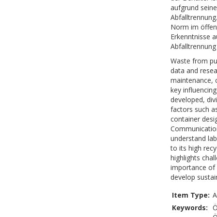
aufgrund seine
Abfalltrennung
Norm im öffent
Erkenntnisse a
Abfalltrennung
Waste from publ
data and resea
maintenance, c
key influencin
developed, div
factors such a
container desig
Communication 
understand labe
to its high rec
highlights chal
importance of 
develop sustai
Item Type:
A
Keywords:
Ö