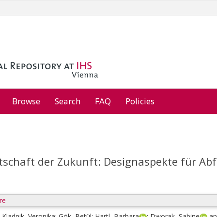
Browse
Search
FAQ
Policies
tschaft der Zukunft: Designaspekte für Abf
re
;
Kladnik, Veronika
;
Gök, Betül
;
Hartl, Barbara
;
Dworak, Sabine
a