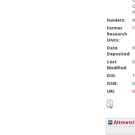
Ö
Ö
P
Funders:
W
Former
F
Research
Units:
Date
0
Deposited:
Last
0
Modified:
DOI:
1
ISSN:
0
URI:
h
Altmetri