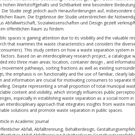
s hohen Wertstoffgehalts und Sichtbarkeit eine besondere Bedeutung
. Die Studie zeigt jedoch auch Herausforderungen auf, insbesondere di
lichen Raum. Die Ergebnisse der Studie unterstreichen die Notwendigke
us Abfallwirtschaft, Sozialwissenschaften und Design gezielt verknüp
 im öffentlichen Raum zu fördern.
ic spaces is gaining attention due to its visibility and the valuable re
rch that examines the waste characteristics and considers the diverse
onsumers). This study centers on how a waste separation system in p
g factors. Based on an interdisciplinary research project, a catalogu
ided into three main areas: location, container design , and informat
s movement pathways, sorting fractions as well as existing surrounding
n, the emphasis is on functionality and the use of familiar, clearly lab
and information are crucial for motivating consumers to separate the
lling. Despite representing a small proportion of total municipal wast
yclable content and visibility, which strongly influences public percep
lenges, especially in establishing waste separation as a social norm i
an interdisciplinary approach that integrates insights from waste ma
nable solutions and promote waste separation in public spaces.
rticle in Academic Journal
ffentlicher Abfall, Abfalltrennung, Behälterdesign, Gestaltungsempfe