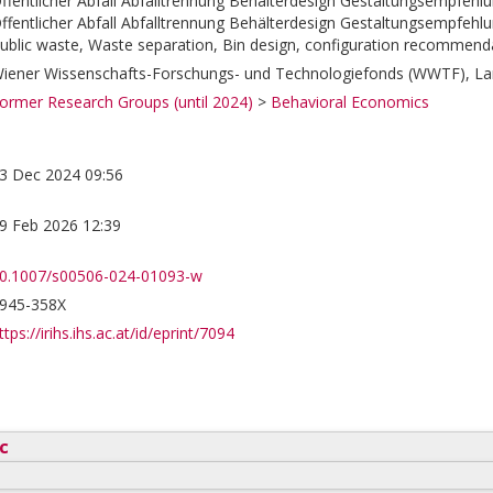
ffentlicher Abfall Abfalltrennung Behälterdesign Gestaltungsempfehl
ffentlicher Abfall Abfalltrennung Behälterdesign Gestaltungsempfehl
ublic waste, Waste separation, Bin design, configuration recommend
iener Wissenschafts-Forschungs- und Technologiefonds (WWTF), La
ormer Research Groups (until 2024)
>
Behavioral Economics
3 Dec 2024 09:56
9 Feb 2026 12:39
0.1007/s00506-024-01093-w
945-358X
ttps://irihs.ihs.ac.at/id/eprint/7094
c