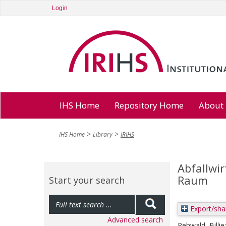
Login
IHS Home
Repository Home
About
IHS Home
Library
IRIHS
Abfallwir
Raum
Start your search
Export/sha
Advanced search
Rehwald, Billie