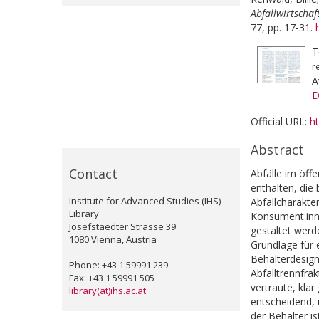
Abfallwirtschaf
77, pp. 17-31.
T
r
A
D
Official URL:
h
Abstract
Contact
Abfälle im öff
enthalten, die
Institute for Advanced Studies (IHS)
Abfallcharakter
Library
Konsument:inne
Josefstaedter Strasse 39
gestaltet werde
1080 Vienna, Austria
Grundlage für 
Behälterdesig
Phone: +43 1 59991 239
Abfalltrennfra
Fax: +43 1 59991 505
vertraute, kla
library(at)ihs.ac.at
entscheidend, 
der Behälter i