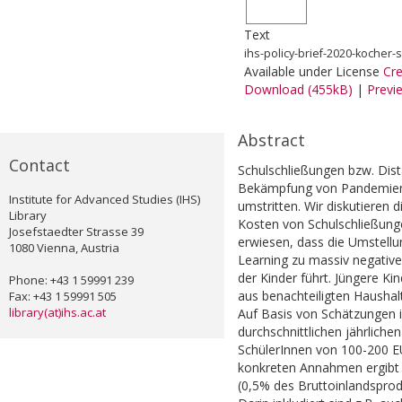
Text
ihs-policy-brief-2020-kocher-
Available under License
Cr
Download (455kB)
|
Previ
Abstract
Contact
Schulschließungen bzw. Dist
Bekämpfung von Pandemien. 
Institute for Advanced Studies (IHS)
umstritten. Wir diskutieren
Library
Kosten von Schulschließun
Josefstaedter Strasse 39
erwiesen, dass die Umstellu
1080 Vienna, Austria
Learning zu massiv negativ
der Kinder führt. Jüngere Ki
Phone: +43 1 59991 239
aus benachteiligten Haushal
Fax: +43 1 59991 505
library(at)ihs.ac.at
Auf Basis von Schätzungen i
durchschnittlichen jährlich
SchülerInnen von 100-200 E
konkreten Annahmen ergibt s
(0,5% des Bruttoinlandspro