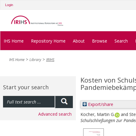
Login
IHS Home
Repository Home
About
Browse
Search
IHS Home
Library
IRIHS
Kosten von Schul
Pandemiebekäm
Start your search
Export/share
Advanced search
Kocher, Martin G.
and
Ste
Schulschließungen zur Pand