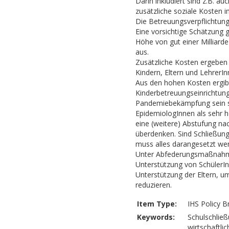
Darin inkludiert sind z.B. a
zusätzliche soziale Kosten im
Die Betreuungsverpflichtunge
Eine vorsichtige Schätzung 
Höhe von gut einer Milliar
aus.
Zusätzliche Kosten ergeben
Kindern, Eltern und LehrerI
Aus den hohen Kosten ergibt
Kinderbetreuungseinrichtung
Pandemiebekämpfung sein so
EpidemiologInnen als sehr h
eine (weitere) Abstufung nac
überdenken. Sind Schließung
muss alles darangesetzt wer
Unter Abfederungsmaßnahmen
Unterstützung von SchülerIn
Unterstützung der Eltern, 
reduzieren.
Item Type:
IHS Policy Br
Keywords:
Schulschlie
wirtschaftli