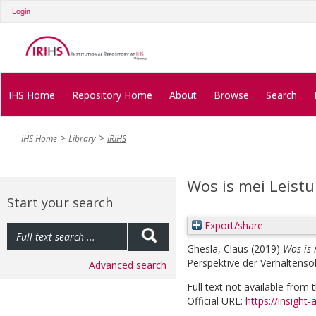
Login
IHS Home
Repository Home
About
Browse
Search
IHS Home
Library
IRIHS
Wos is mei Leist
Start your search
Export/share
Ghesla, Claus
(2019)
Wos is 
Perspektive der Verhaltens
Advanced search
Full text not available from t
Official URL:
https://insight-