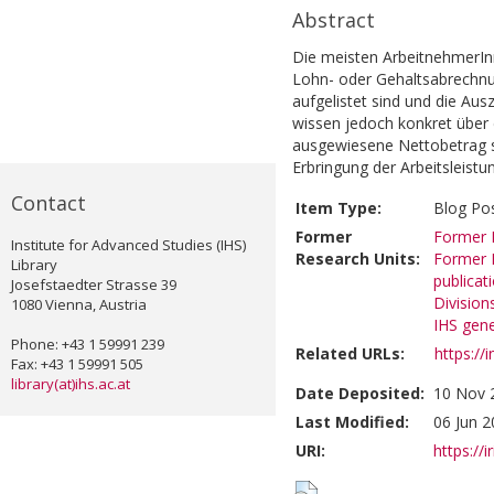
Abstract
Die meisten ArbeitnehmerIn
Lohn- oder Gehaltsabrechnun
aufgelistet sind und die Au
wissen jedoch konkret über 
ausgewiesene Nettobetrag sc
Erbringung der Arbeitsleistu
Contact
Item Type:
Blog Po
Former
Former R
Institute for Advanced Studies (IHS)
Research Units:
Former R
Library
publicat
Josefstaedter Strasse 39
Division
1080 Vienna, Austria
IHS gene
Phone: +43 1 59991 239
Related URLs:
https://i
Fax: +43 1 59991 505
library(at)ihs.ac.at
Date Deposited:
10 Nov 
Last Modified:
06 Jun 2
URI:
https://i