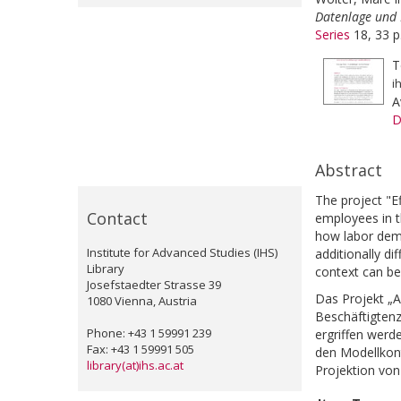
Datenlage und 
Series
18, 33 p
T
i
A
D
Abstract
The project "E
Contact
employees in t
how labor dema
Institute for Advanced Studies (IHS)
additionally di
Library
context can b
Josefstaedter Strasse 39
Das Projekt „A
1080 Vienna, Austria
Beschäftigten
Phone: +43 1 59991 239
ergriffen werd
Fax: +43 1 59991 505
den Modellkont
library(at)ihs.ac.at
Projektion von