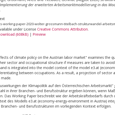
Implementierung der erweiterten Arbeitsmarktmodellierung in das Mode
.
ext
hs-working-paper-2020-wolter-grossmann-titelbach-strukturwandel-arbeits
vailable under License
Creative Commons Attribution
.
ownload (608kB)
|
Preview
ffects of climate policy on the Austrian labor market" examines the 
heir sector and occupational structure if measures are taken to avoi
nd is integrated into the model context of the model e3.at (econom
fferentiating between occupations. As a result, a projection of sector
e made.
uswirkungen der Klimapolitik auf den Österreichischen Arbeitsmarkt“ 
zahl in ihrer Branchen- und Berufsstruktur ergeben können, wenn 
en. Das Working Paper beschreibt wie der Arbeitskräftebedarfs durch 
ext des Modells e3.at (economy-energy-environment in Austria) integr
 Branchen- und Berufsstrukturen im vorliegenden Kontext erfolgen.