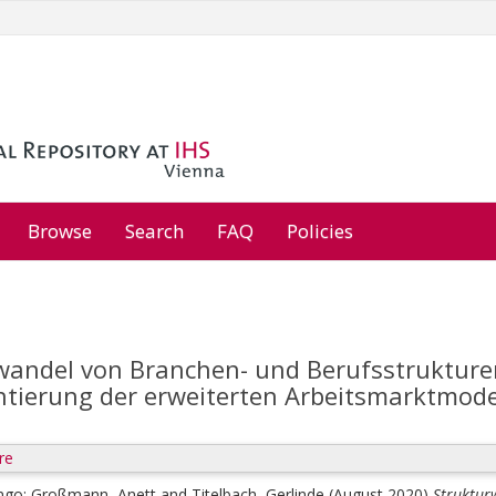
Browse
Search
FAQ
Policies
wandel von Branchen- und Berufsstrukture
tierung der erweiterten Arbeitsmarktmodel
re
Ingo
;
Großmann, Anett
and
Titelbach, Gerlinde
(August 2020)
Struktur