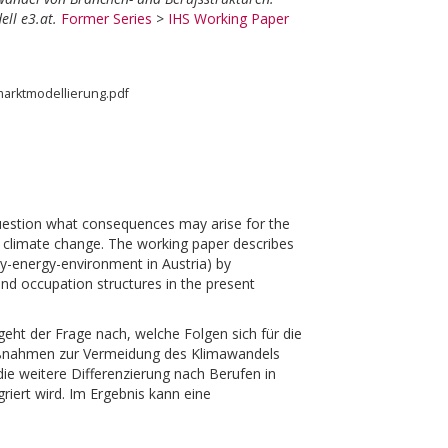
ll e3.at.
Former Series
>
IHS Working Paper
marktmodellierung.pdf
question what consequences may arise for the
d climate change. The working paper describes
y-energy-environment in Austria) by
 and occupation structures in the present
geht der Frage nach, welche Folgen sich für die
Maßnahmen zur Vermeidung des Klimawandels
die weitere Differenzierung nach Berufen in
iert wird. Im Ergebnis kann eine