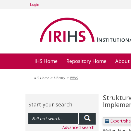
Login
IHS Home
Repository Home
About
IHS Home
Library
IRIHS
Struktur
Implemen
Start your search
Export/sha
Advanced search
Wolter, Marc 