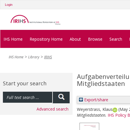
Login
IHS Home
Repository Home
About
Browse
Search
IHS Home
Library
IRIHS
Aufgabenverteil
Mitgliedstaaten
Start your search
Export/share
Advanced search
Weyerstrass, Klaus
(May 
Mitgliedstaaten.
IHS Policy B