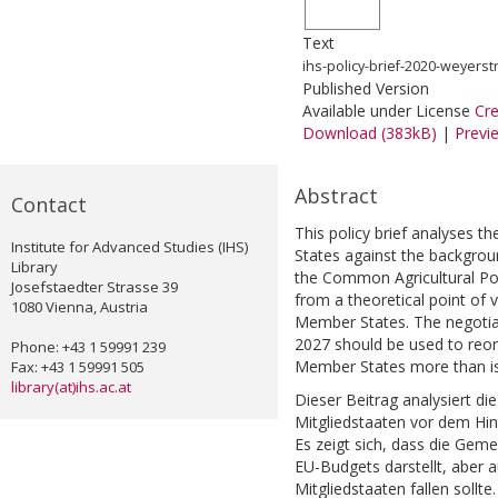
Text
ihs-policy-brief-2020-weyers
Published Version
Available under License
Cr
Download (383kB)
|
Previ
Abstract
Contact
This policy brief analyses 
Institute for Advanced Studies (IHS)
States against the backgroun
Library
the Common Agricultural Poli
Josefstaedter Strasse 39
from a theoretical point of 
1080 Vienna, Austria
Member States. The negotia
2027 should be used to reor
Phone: +43 1 59991 239
Member States more than is 
Fax: +43 1 59991 505
library(at)ihs.ac.at
Dieser Beitrag analysiert d
Mitgliedstaaten vor dem Hin
Es zeigt sich, dass die Gem
EU-Budgets darstellt, aber a
Mitgliedstaaten fallen soll