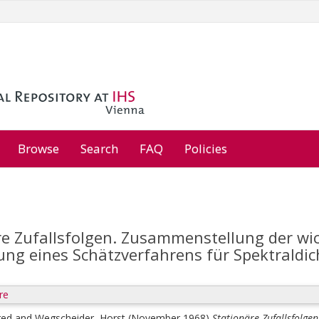
Browse
Search
FAQ
Policies
re Zufallsfolgen. Zusammenstellung der wi
ung eines Schätzverfahrens für Spektraldi
re
red
and
Wegscheider, Horst
(November 1968)
Stationäre Zufallsfolge