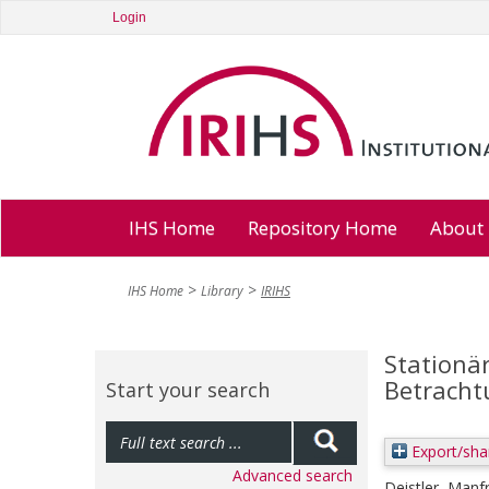
Login
IHS Home
Repository Home
About
IHS Home
Library
IRIHS
Stationä
Betracht
Start your search
Export/sha
Advanced search
Deistler, Manf