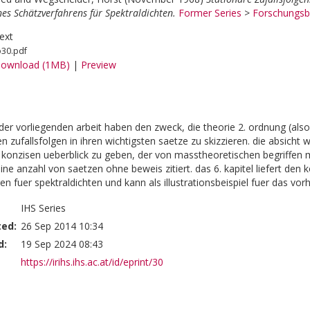
es Schätzverfahrens für Spektraldichten.
Former Series
>
Forschungsb
ext
o30.pdf
ownload (1MB)
|
Preview
5 der vorliegenden arbeit haben den zweck, die theorie 2. ordnung (als
n zufallsfolgen in ihren wichtigsten saetze zu skizzieren. die absicht
konzisen ueberblick zu geben, der von masstheoretischen begriffen moe
ne anzahl von saetzen ohne beweis zitiert. das 6. kapitel liefert den 
en fuer spektraldichten und kann als illustrationsbeispiel fuer das vo
IHS Series
ted:
26 Sep 2014 10:34
d:
19 Sep 2024 08:43
https://irihs.ihs.ac.at/id/eprint/30