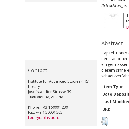
Betrachtung ein
T
f
D
Abstract
Kapitel 1 bis 
der stationaere
einigermassen 
Contact
diesem sinne ei
schaetzverfahr
Institute for Advanced Studies (IHS)
Library
Item Type:
Josefstaedter Strasse 39
Date Deposi
1080 Vienna, Austria
Last Modifie
Phone: +43 1 59991 239
URI:
Fax: +43 1 59991 505
library(at)ihs.ac.at