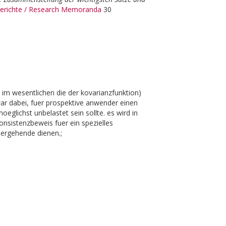
erichte / Research Memoranda
30
o im wesentlichen die der kovarianzfunktion)
 war dabei, fuer prospektive anwender einen
glichst unbelastet sein sollte. es wird in
konsistenzbeweis fuer ein spezielles
rhergehende dienen.;