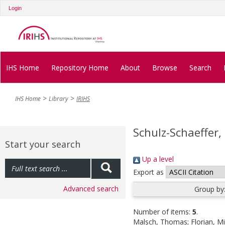
Login
IHS Home
Repository Home
About
Browse
Search
IHS Home
Library
IRIHS
Schulz-Schaeffer,
Start your search
Up a level
Export as
Advanced search
Group by
Number of items:
5
.
Malsch, Thomas
;
Florian, M