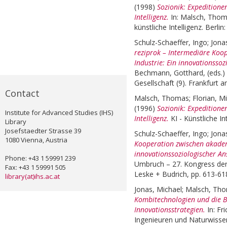
(1998)
Sozionik: Expeditione
Intelligenz.
In:
Malsch, Tho
künstliche Intelligenz. Berlin
Schulz-Schaeffer, Ingo
;
Jona
reziprok – Intermediäre Koo
Industrie: Ein innovationssoz
Bechmann, Gotthard
, (eds.)
Gesellschaft (9). Frankfurt
Contact
Malsch, Thomas
;
Florian, M
(1996)
Sozionik: Expeditione
Institute for Advanced Studies (IHS)
Intelligenz.
KI - Künstliche In
Library
Josefstaedter Strasse 39
Schulz-Schaeffer, Ingo
;
Jona
1080 Vienna, Austria
Kooperation zwischen akadem
innovationssoziologischer An
Phone: +43 1 59991 239
Umbruch – 27. Kongress der 
Fax: +43 1 59991 505
Leske + Budrich, pp. 613-61
library(at)ihs.ac.at
Jonas, Michael
;
Malsch, Th
Kombitechnologien und die 
Innovationsstrategien.
In:
Fri
Ingenieuren und Naturwisse