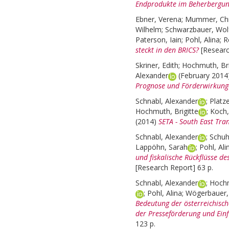
Endprodukte im Beherbergun
Ebner, Verena
;
Mummer, Chr
Wilhelm
;
Schwarzbauer, Wol
Paterson, Iain
;
Pohl, Alina
;
R
steckt in den BRICS?
[Resear
Skriner, Edith
;
Hochmuth, Bri
Alexander
(February 2014
Prognose und Förderwirkung
Schnabl, Alexander
;
Platz
Hochmuth, Brigitte
;
Koch,
(2014)
SETA - South East Tran
Schnabl, Alexander
;
Schuh
Lappöhn, Sarah
;
Pohl, Ali
und fiskalische Rückflüsse d
[Research Report] 63 p.
Schnabl, Alexander
;
Hochm
;
Pohl, Alina
;
Wögerbauer, 
Bedeutung der österreichische
der Presseförderung und Einf
123 p.