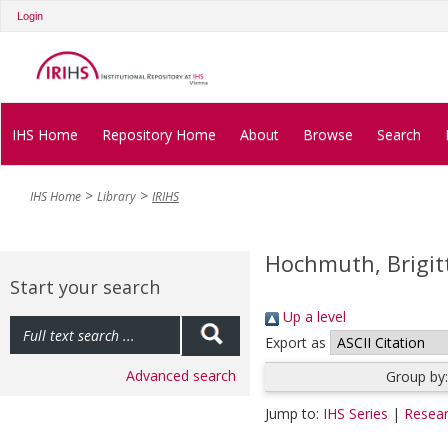
Login
IHS Home
Repository Home
About
Browse
Search
IHS Home
Library
IRIHS
Hochmuth, Brigit
Start your search
Up a level
Export as
Advanced search
Group by
Jump to:
IHS Series
|
Resear