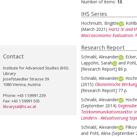
Number of items:
13
.
IHS Series
Hochmuth, Brigitte
;
Kohlb
(March 2021)
Hartz IV and 
Macroeconomic Evaluation.
Research Report
Contact
Schnabl, Alexander
;
Ecker
Lappöhn, Sarah
and
Pohl,
Institute for Advanced Studies (IHS)
[Research Report] 86 p.
Library
Schnabl, Alexander
;
Hochm
Josefstaedter Strasse 39
(2015)
Ökonomische Wirkunge
1080 Vienna, Austria
[Research Report] 77 p.
Phone: +43 1 59991 239
Schnabl, Alexander
;
Hochm
Fax: +43 1 59991 505
(September 2014)
Gegenüber
library(at)ihs.ac.at
Telekommunikationssektor i
Ländern - Aktualisierung Se
Schnabl, Alexander
;
Filko
and
Pohl, Alina
(September 