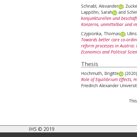
Schnabl, Alexander
;
Zucke
Lappöhn, Sarah
and
Schin
konjunkturellen und beschäfti
Konzerns, unmittelbar und i
Czypionka, Thomas
;
Ulin
Towards better care co-ordina
reform processes in Austria: 
Economics and Political Scien
Thesis
Hochmuth, Brigitte
(2020
Role of Equilibrium Effects, 
Friedrich Alexander Universi
This
IHS © 2019