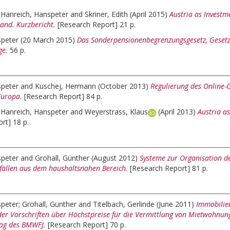
;
Hanreich, Hanspeter
and
Skriner, Edith
(April 2015)
Austria as Investme
land. Kurzbericht.
[Research Report] 21 p.
speter
(20 March 2015)
Das Sonderpensionenbegrenzungsgesetz, Gesetz
ge.
56 p.
speter
and
Kuschej, Hermann
(October 2013)
Regulierung des Online-
Europa.
[Research Report] 84 p.
;
Hanreich, Hanspeter
and
Weyerstrass, Klaus
(April 2013)
Austria as
rt] 18 p.
speter
and
Grohall, Günther
(August 2012)
Systeme zur Organisation 
ällen aus dem haushaltsnahen Bereich.
[Research Report] 81 p.
speter
;
Grohall, Günther
and
Titelbach, Gerlinde
(June 2011)
Immobilie
er Vorschriften über Höchstpreise für die Vermittlung von Mietwohnun
rag des BMWFJ.
[Research Report] 70 p.