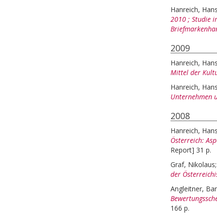
Hanreich, Han
2010 ; Studie i
Briefmarkenhan
2009
Hanreich, Han
Mittel der Kul
Hanreich, Han
Unternehmen un
2008
Hanreich, Han
Österreich: As
Report] 31 p.
Graf, Nikolaus
der Österreich
Angleitner, Ba
Bewertungssche
166 p.