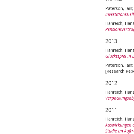
Paterson, Iain
Investitionsziel
Hanreich, Han
Pensionsverträ
2013
Hanreich, Han
Glücksspiel in 
Paterson, Iain
[Research Repo
2012
Hanreich, Han
Verpackungsabf
2011
Hanreich, Han
Auswirkungen d
Studie im Auft