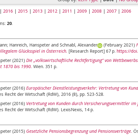
|
2016
|
2015
|
2013
|
2012
|
2011
|
2009
|
2008
|
2007
|
2006
ms:
20
.
mann
;
Hanreich, Hanspeter
and
Schnabl, Alexander
(February 2021)
illegalem Glücksspiel in Österreich.
[Research Report] 67 p.
https://do
speter
(2021)
Die „volkswirtschaftliche Rechtfertigung“ von Wettbewer
ht 1870 bis 1990.
Wien. 351 p.
speter
(2016)
Europäischer Dienstleistungsverkehr: Vertretung von Kund
es Recht der Wirtschaft (RdW), 2016 (8), pp. 523-528.
speter
(2016)
Vertretung von Kunden durch Versicherungsvermittler im f
es Recht der Wirtschaft (RdW). LexisNexis, 14 p.
speter
(2015)
Gesetzliche Pensionsbegrenzung und Pensionsverträge.
Ös