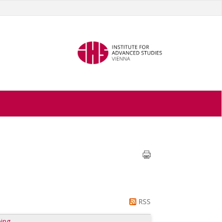
RSS
ing