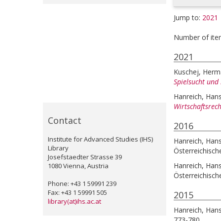
Jump to:
2021
Number of ite
2021
Kuschej, Her
Spielsucht und 
Hanreich, Han
Wirtschaftsrec
Contact
2016
Institute for Advanced Studies (IHS)
Hanreich, Han
Library
Österreichisch
Josefstaedter Strasse 39
Hanreich, Han
1080 Vienna, Austria
Österreichisch
Phone: +43 1 59991 239
Fax: +43 1 59991 505
2015
library(at)ihs.ac.at
Hanreich, Han
773-780.