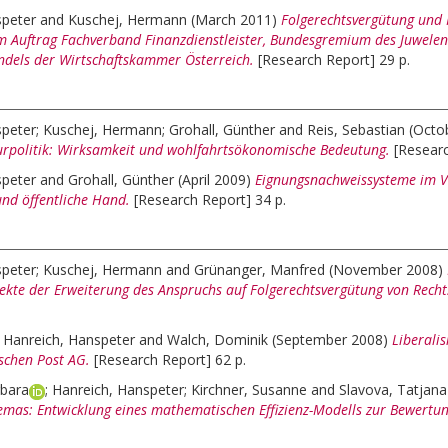
speter
and
Kuschej, Hermann
(March 2011)
Folgerechtsvergütung und 
m Auftrag Fachverband Finanzdienstleister, Bundesgremium des Juwelen-,
dels der Wirtschaftskammer Österreich.
[Research Report] 29 p.
speter
;
Kuschej, Hermann
;
Grohall, Günther
and
Reis, Sebastian
(Octo
turpolitik: Wirksamkeit und wohlfahrtsökonomische Bedeutung.
[Researc
speter
and
Grohall, Günther
(April 2009)
Eignungsnachweissysteme im V
d öffentliche Hand.
[Research Report] 34 p.
speter
;
Kuschej, Hermann
and
Grünanger, Manfred
(November 2008)
pekte der Erweiterung des Anspruchs auf Folgerechtsvergütung von Recht
;
Hanreich, Hanspeter
and
Walch, Dominik
(September 2008)
Liberali
ischen Post AG.
[Research Report] 62 p.
rbara
;
Hanreich, Hanspeter
;
Kirchner, Susanne
and
Slavova, Tatjana
mas: Entwicklung eines mathematischen Effizienz-Modells zur Bewertu