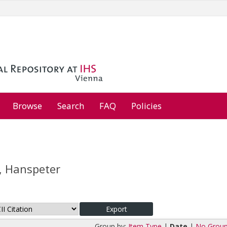
Browse
Search
FAQ
Policies
, Hanspeter
Group by:
Item Type
|
Date
|
No Group