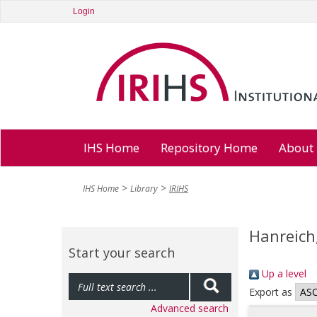
Login
IHS Home
Repository Home
About
IHS Home
Library
IRIHS
Hanreich
Start your search
Up a level
Export as
Advanced search