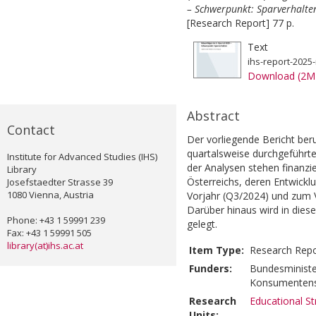
– Schwerpunkt: Sparverhalten.
[Research Report] 77 p.
Text
ihs-report-2025-
Download (2M
Abstract
Contact
Der vorliegende Bericht beru
quartalsweise durchgeführte
Institute for Advanced Studies (IHS)
der Analysen stehen finanzie
Library
Österreichs, deren Entwickl
Josefstaedter Strasse 39
1080 Vienna, Austria
Vorjahr (Q3/2024) und zum 
Darüber hinaus wird in dies
Phone: +43 1 59991 239
gelegt.
Fax: +43 1 59991 505
library(at)ihs.ac.at
Item Type:
Research Repo
Funders:
Bundesminister
Konsumenten
Research
Educational St
Units: