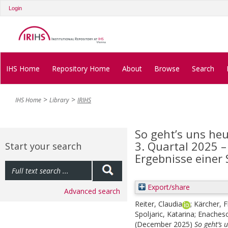
Login
IHS Home
Repository Home
About
Browse
Search
IHS Home
Library
IRIHS
So geht’s uns heu
3. Quartal 2025 
Start your search
Ergebnisse einer 
Export/share
Advanced search
Reiter, Claudia
;
Kärcher, F
Spoljaric, Katarina
;
Enachesc
(December 2025)
So geht’s 