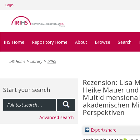
Login
IHS Home
Repository Home
About
Browse
Search
IHS Home
Library
IRIHS
Rezension: Lisa M
Heike Mauer und J
Start your search
Multidimensional
akademischen Mitt
Perspektiven
Advanced search
Export/share