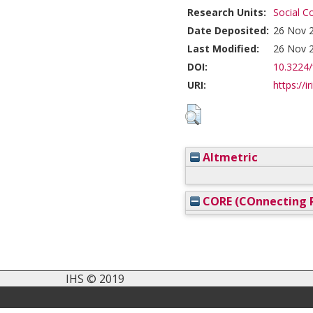
Research Units:
Social C
Date Deposited:
26 Nov 
Last Modified:
26 Nov 
DOI:
10.3224/
URI:
https://i
Altmetric
CORE (COnnecting R
IHS © 2019