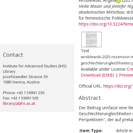
Wroblewski, Angela
(202
Heike Mauer und Jennifer Nig
akademischen Mittelbau: Arbe
für feministische Politikwiss
https://doi.org/10.3224/femi
Text
Contact
wroblewski-2025-rezension-m
geschlechterungleichheiten.
Institute for Advanced Studies (IHS)
Available under License
Cr
Library
Download (65kB)
|
Previe
Josefstaedter Strasse 39
1080 Vienna, Austria
Official URL:
https://doi.org
Phone: +43 1 59991 239
Abstract
Fax: +43 1 59991 505
library(at)ihs.ac.at
Der Beitrag umfasst eine R
Geschlechterungleichheiten 
Perspektiven", der auf prek
Item Type:
Article i