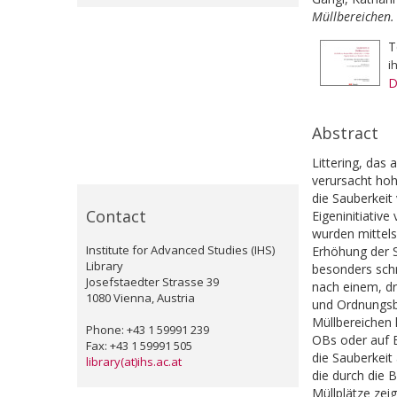
Müllbereichen. 
T
i
D
Abstract
Littering, das
verursacht hoh
die Sauberkeit
Contact
Eigeninitiativ
wurden mittel
Institute for Advanced Studies (IHS)
Erhöhung der S
Library
besonders schm
Josefstaedter Strasse 39
nach einem, d
1080 Vienna, Austria
und Ordnungsbe
Müllbereichen 
Phone: +43 1 59991 239
OBs oder auf B
Fax: +43 1 59991 505
die Sauberkei
library(at)ihs.ac.at
die durch die 
Müllplätze zeig