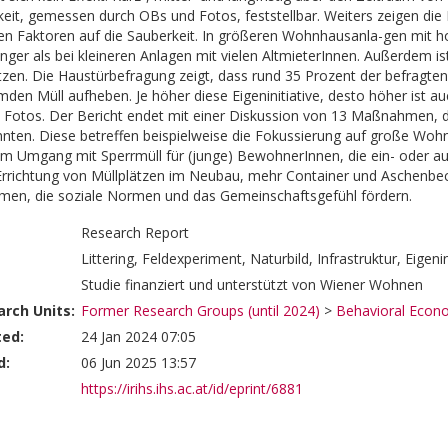
keit, gemessen durch OBs und Fotos, feststellbar. Weiters zeigen die 
llen Faktoren auf die Sauberkeit. In größeren Wohnhausanla-gen mit h
inger als bei kleineren Anlagen mit vielen AltmieterInnen. Außerdem i
ätzen. Die Haustürbefragung zeigt, dass rund 35 Prozent der befragten
mden Müll aufheben. Je höher diese Eigeninitiative, desto höher ist a
Fotos. Der Bericht endet mit einer Diskussion von 13 Maßnahmen, di
nten. Diese betreffen beispielweise die Fokussierung auf große Wo
m Umgang mit Sperrmüll für (junge) BewohnerInnen, die ein- oder au
Errichtung von Müllplätzen im Neubau, mehr Container und Aschenbech
en, die soziale Normen und das Gemeinschaftsgefühl fördern.
Research Report
Littering, Feldexperiment, Naturbild, Infrastruktur, Eigenin
Studie finanziert und unterstützt von Wiener Wohnen
rch Units:
Former Research Groups (until 2024)
>
Behavioral Econ
ted:
24 Jan 2024 07:05
d:
06 Jun 2025 13:57
https://irihs.ihs.ac.at/id/eprint/6881