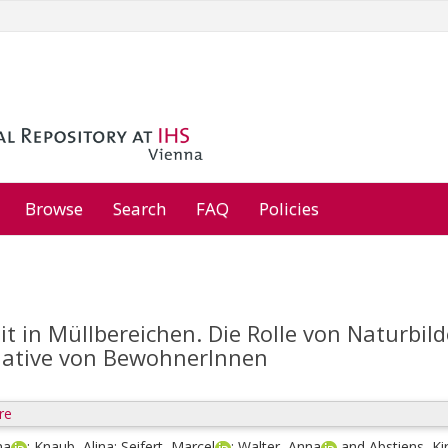
Browse
Search
FAQ
Policies
t in Müllbereichen. Die Rolle von Naturbild
tiative von BewohnerInnen
re
na
;
Knaub, Alina
;
Seifert, Marcel
;
Walter, Anna
and
Abstiens, Ki