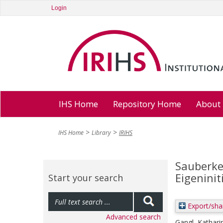
Login
IHS Home
Repository Home
About
IHS Home
Library
IRIHS
Sauberkei
Eigenini
Start your search
Export/sha
Advanced search
Gangl, Kathari