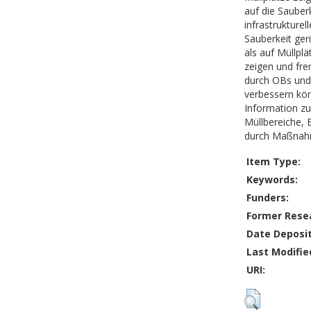
auf die Sauber
infrastrukture
Sauberkeit ger
als auf Müllpl
zeigen und fre
durch OBs und 
verbessern kön
Information zu
Müllbereiche, 
durch Maßnahm
Item Type:
Keywords:
Funders:
Former Resea
Date Deposi
Last Modifie
URI: