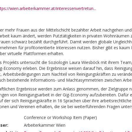
tps://wien.arbeiterkammer.at/interessenvertretun...
mehr Frauen aus der Mittelschicht bezahlter Arbeit nachgehen und s
arbeit kaum ändert, werden Putztätigkeiten in privaten Wohnräumen
 Frauen schwarz bezahlt durchgeführt. Damit werden globale Ungleichhe
ehmen für profitorientierte Interessen nutzen. Bisher gibt es kaum 
ber virtuelle Plattformen erhalten.
Projekts untersucht die Soziologin Laura Wiesböck mit ihrem Team, 
Gig-Economy erleben. Die Ergebnisse weisen darauf hin, dass Reinigun
gt, Arbeitsbedingungen zum Nachteil von Reinigungskräften zu verän
uch bestehende Informations- und Machtasymmetrien zwischen Arbeit
ftlichen Ergebnisse werden zum Anlass genommen, der Zielgruppe nied
gen von Reinigungsarbeit in der Gig-Economy aufzubereiten. Dafür e
auf der sich Reinigungskräfte in 16 Sprachen über ihre arbeitsrechtlic
onen und Vereinen erhalten, die sie bei weiterführenden Fragen unte
Conference or Workshop Item (Paper)
ser:
Arbeiterkammer Wien