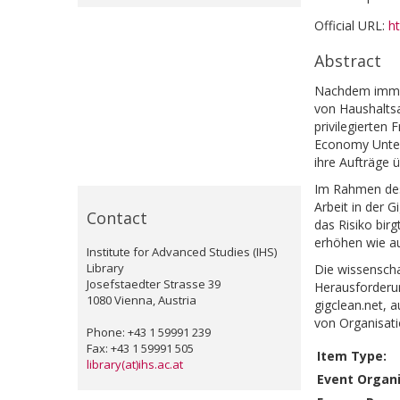
Official URL:
ht
Abstract
Nachdem immer 
von Haushalts
privilegierten
Economy Untern
ihre Aufträge ü
Im Rahmen des 
Arbeit in der 
Contact
das Risiko bir
erhöhen wie a
Institute for Advanced Studies (IHS)
Library
Die wissenscha
Josefstaedter Strasse 39
Herausforderun
1080 Vienna, Austria
gigclean.net, 
von Organisati
Phone: +43 1 59991 239
Fax: +43 1 59991 505
Item Type:
library(at)ihs.ac.at
Event Organi