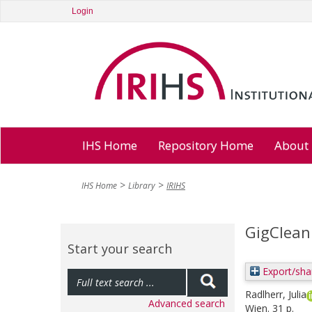
Login
IHS Home
Repository Home
About
IHS Home
Library
IRIHS
GigClean
Start your search
Export/sha
Radlherr, Julia
Advanced search
Wien. 31 p.