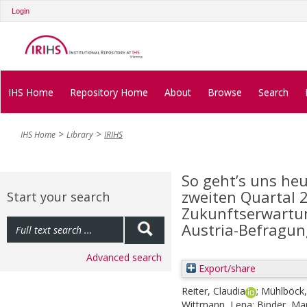
Login
IHS Home
Repository Home
About
Browse
Search
IHS Home
Library
IRIHS
So geht’s uns heu
zweiten Quartal 
Start your search
Zukunftserwartung
Austria-Befragun
Advanced search
Export/share
Reiter, Claudia
;
Mühlböck,
Wittmann, Lena
;
Binder, Ma