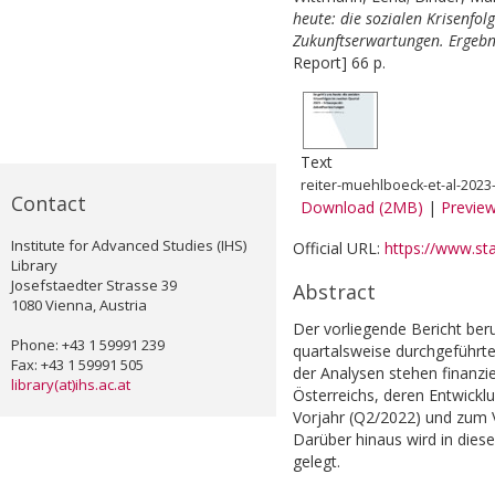
heute: die sozialen Krisenfo
Zukunftserwartungen. Ergebni
Report] 66 p.
Text
reiter-muehlboeck-et-al-202
Contact
Download (2MB)
|
Previe
Institute for Advanced Studies (IHS)
Official URL:
https://www.stat
Library
Josefstaedter Strasse 39
Abstract
1080 Vienna, Austria
Der vorliegende Bericht beru
Phone: +43 1 59991 239
quartalsweise durchgeführte
Fax: +43 1 59991 505
der Analysen stehen finanzie
library(at)ihs.ac.at
Österreichs, deren Entwickl
Vorjahr (Q2/2022) und zum 
Darüber hinaus wird in dies
gelegt.