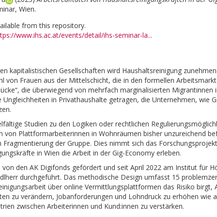
inar, Wien.
vailable from this repository.
tps://www.ihs.ac.at/events/detail/ihs-seminar-la...
en kapitalistischen Gesellschaften wird Haushaltsreinigung zunehmend
 von Frauen aus der Mittelschicht, die in den formellen Arbeitsmarkt e
ücke“, die überwiegend von mehrfach marginalisierten Migrantinnen im
 Ungleichheiten in Privathaushalte getragen, die Unternehmen, wie Gi
zen.
lfältige Studien zu den Logiken oder rechtlichen Regulierungsmögl
n von Plattformarbeiterinnen in Wohnräumen bisher unzureichend befo
 Fragmentierung der Gruppe. Dies nimmt sich das Forschungsprojekt
gungskräfte in Wien die Arbeit in der Gig-Economy erleben.
d von den AK Digifonds gefördert und seit April 2022 am Institut für
adlherr durchgeführt. Das methodische Design umfasst 15 problemzent
einigungsarbeit über online Vermittlungsplattformen das Risiko birgt
ften zu verändern, Jobanforderungen und Lohndruck zu erhöhen wie 
ien zwischen Arbeiterinnen und Kund:innen zu verstärken.