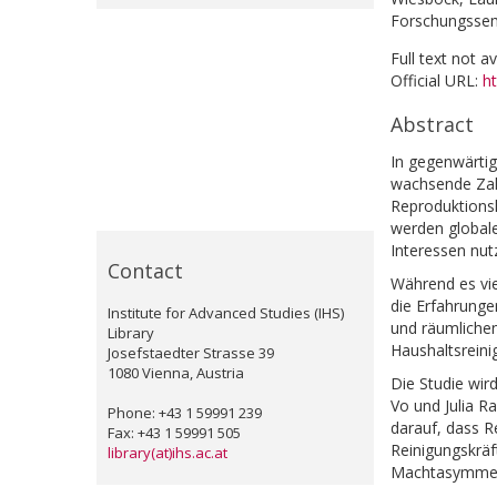
Forschungssem
Full text not a
Official URL:
ht
Abstract
In gegenwärtig
wachsende Zahl
Reproduktionsl
werden globale
Interessen nut
Contact
Während es vie
die Erfahrunge
Institute for Advanced Studies (IHS)
und räumlichen
Library
Haushaltsreini
Josefstaedter Strasse 39
1080 Vienna, Austria
Die Studie wir
Vo und Julia R
Phone: +43 1 59991 239
darauf, dass R
Fax: +43 1 59991 505
Reinigungskrä
library(at)ihs.ac.at
Machtasymmetr