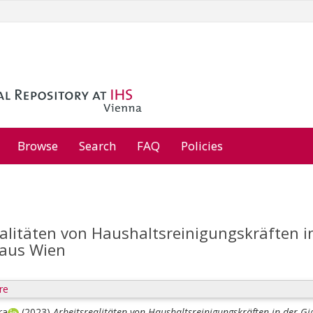
Browse
Search
FAQ
Policies
ealitäten von Haushaltsreinigungskräften i
aus Wien
re
ra
(2023)
Arbeitsrealitäten von Haushaltsreinigungskräften in der G