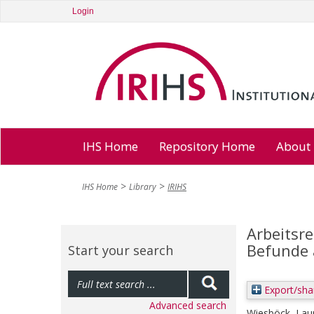
Login
IHS Home
Repository Home
About
IHS Home
Library
IRIHS
Arbeitsr
Befunde 
Start your search
Export/sha
Advanced search
Wiesböck, Lau