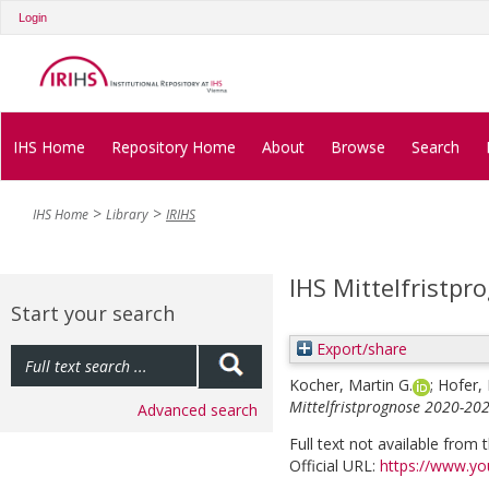
Login
IHS Home
Repository Home
About
Browse
Search
IHS Home
Library
IRIHS
IHS Mittelfristp
Start your search
Export/share
Kocher, Martin G.
;
Hofer,
Mittelfristprognose 2020-202
Advanced search
Full text not available from t
Official URL:
https://www.yo