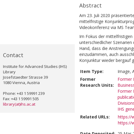
Abstract
Am 23. Juli 2020 präsentiert
mittelfristige Konjunkturpro
Videokonferenz via MS Team
Im Fokus der mittelfristigen
unterschiedlicher Szenarien d
Hand, dass die Anstrengung
Contact
einzudämmen, auch ausschla
Konjunktur wieder bergauf g
Institute for Advanced Studies (IHS)
Item Type:
Image, A
Library
Josefstaedter Strasse 39
Former
Former R
1080 Vienna, Austria
Research Units:
Business
Former R
Phone: +43 1 59991 239
publicat
Fax: +43 1 59991 505
Division
library(at)ihs.ac.at
IHS gene
Related URLs:
https:/
https://
Date Deposited:
25 Mar 