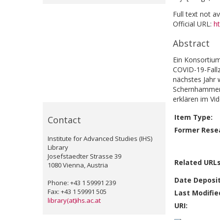
Full text not a
Official URL:
h
Abstract
Ein Konsortium
COVID-19-Fall
nächstes Jahr 
Schernhammer (
erklären im Vi
Item Type:
Contact
Former Resea
Institute for Advanced Studies (IHS)
Library
Josefstaedter Strasse 39
Related URLs
1080 Vienna, Austria
Date Deposi
Phone: +43 1 59991 239
Fax: +43 1 59991 505
Last Modifie
library(at)ihs.ac.at
URI: