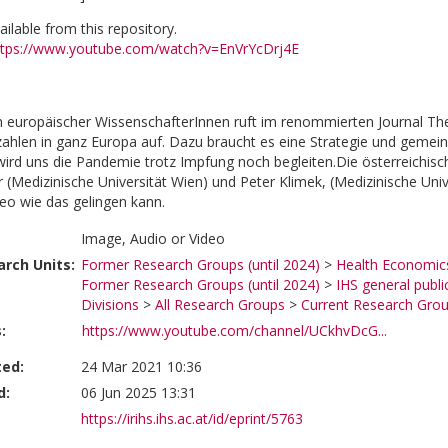
vailable from this repository.
ttps://www.youtube.com/watch?v=EnVrYcDrj4E
 europäischer WissenschafterInnen ruft im renommierten Journal The
zahlen in ganz Europa auf. Dazu braucht es eine Strategie und gem
wird uns die Pandemie trotz Impfung noch begleiten.Die österreichi
Medizinische Universität Wien) und Peter Klimek, (Medizinische Univ
deo wie das gelingen kann.
Image, Audio or Video
rch Units:
Former Research Groups (until 2024)
>
Health Economics
Former Research Groups (until 2024)
>
IHS general publi
Divisions
>
All Research Groups
>
Current Research Gro
:
https://www.youtube.com/channel/UCkhvDcG...
ted:
24 Mar 2021 10:36
d:
06 Jun 2025 13:31
https://irihs.ihs.ac.at/id/eprint/5763