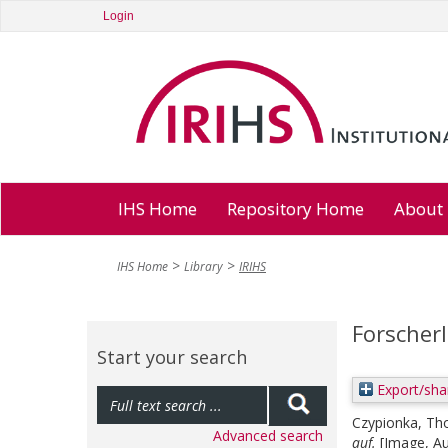
Login
IHS Home
Repository Home
About
IHS Home
Library
IRIHS
Forscher
Start your search
Export/sha
Czypionka, T
Advanced search
auf.
[Image, Au